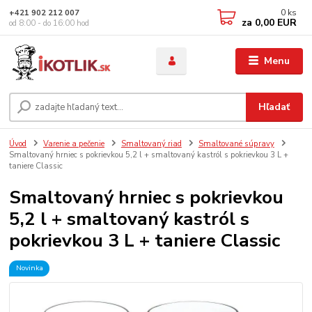
0
ks
+421 902 212 007
za
0,00 EUR
od 8:00 - do 16:00 hod
Menu
Hľadať
Úvod
Varenie a pečenie
Smaltovaný riad
Smaltované súpravy
Smaltovaný hrniec s pokrievkou 5,2 l + smaltovaný kastról s pokrievkou 3 L +
taniere Classic
Smaltovaný hrniec s pokrievkou
5,2 l + smaltovaný kastról s
pokrievkou 3 L + taniere Classic
Novinka