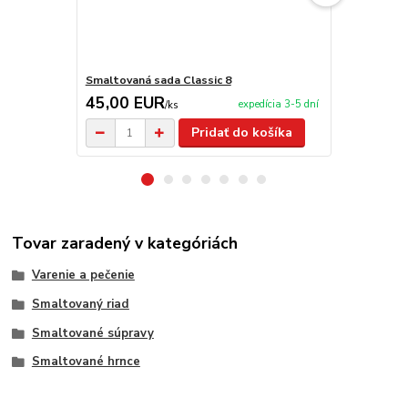
Smaltovaná sada Classic 8
Smaltovaná 
45,00 EUR
42,00 E
expedícia 3-5 dní
/
ks
Pridať do košíka
Tovar zaradený v kategóriách
Varenie a pečenie
Smaltovaný riad
Smaltované súpravy
Smaltované hrnce