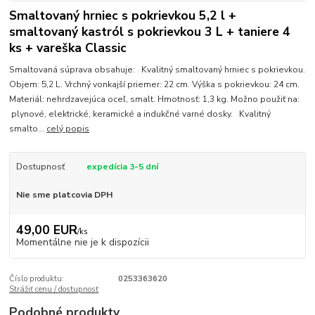
Smaltovaný hrniec s pokrievkou 5,2 l +
smaltovaný kastról s pokrievkou 3 L + taniere 4
ks + vareška Classic
Smaltovaná súprava obsahuje: Kvalitný smaltovaný hrniec s pokrievkou.
Objem: 5,2 L. Vrchný vonkajší priemer: 22 cm. Výška s pokrievkou: 24 cm.
Materiál: nehrdzavejúca oceľ, smalt. Hmotnosť: 1,3 kg. Možno použiť na:
plynové, elektrické, keramické a indukčné varné dosky. Kvalitný
smalto...
celý popis
Dostupnosť
expedícia 3-5 dní
Nie sme platcovia DPH
49,00 EUR
/
ks
Momentálne nie je k dispozícii
Číslo produktu:
0253363620
Strážiť cenu / dostupnosť
Podobné produkty