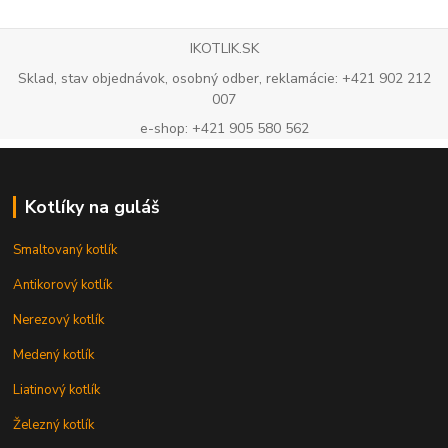
IKOTLIK.SK
Sklad, stav objednávok, osobný odber, reklamácie: +421 902 212
007
e-shop: +421 905 580 562
Kotlíky na guláš
Smaltovaný kotlík
Antikorový kotlík
Nerezový kotlík
Medený kotlík
Liatinový kotlík
Železný kotlík