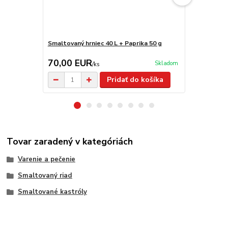
Smaltovaný hrniec 40 L + Paprika 50 g
Smaltovaný h
70,00 EUR
89,00 E
Skladom
/
ks
Pridať do košíka
Tovar zaradený v kategóriách
Varenie a pečenie
Smaltovaný riad
Smaltované kastróly