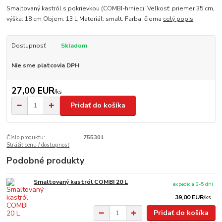
Smaltovaný kastról s pokrievkou (COMBI-hrniec). Veľkosť: priemer 35 cm,
výška: 18 cm Objem: 13 L Materiál: smalt. Farba: čierna
celý popis
Dostupnosť
Skladom
Nie sme platcovia DPH
27,00 EUR
/
ks
Pridať do košíka
Číslo produktu:
755301
Strážiť cenu / dostupnosť
Podobné produkty
Smaltovaný kastról COMBI 20 L
expedícia 3-5 dní
39,00 EUR
/
ks
Pridať do košíka