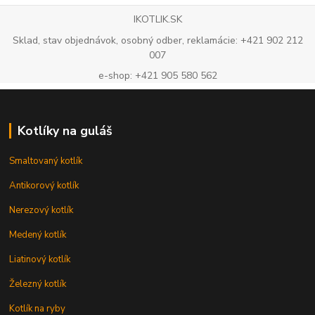
IKOTLIK.SK
Sklad, stav objednávok, osobný odber, reklamácie: +421 902 212
007
e-shop: +421 905 580 562
Kotlíky na guláš
Smaltovaný kotlík
Antikorový kotlík
Nerezový kotlík
Medený kotlík
Liatinový kotlík
Železný kotlík
Kotlík na ryby