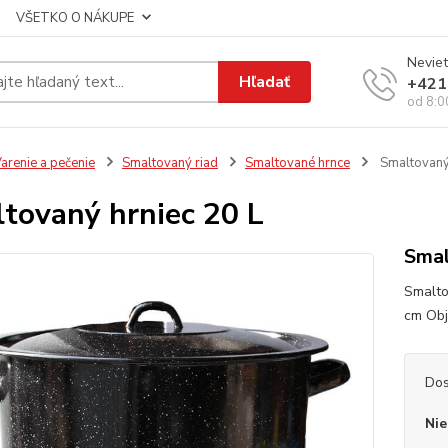
VŠETKO O NÁKUPE
Neviet
Hľadať
+421
od 8:0
arenie a pečenie
Smaltovaný riad
Smaltované hrnce
Smaltovaný 
tovaný hrniec 20 L
Smal
Smalto
cm Obj
Dos
Nie