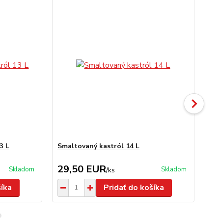
3 L
Smaltovaný kastról 14 L
Sm
29,50 EUR
3
Skladom
Skladom
/
ks
šíka
Pridať do košíka