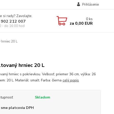
Prihlásenie
e si rady? Zavolajte.
0
ks
 902 212 007
za
0,00 EUR
0 - do 16:00 hod
hrniec 20 L
tovaný hrniec 20 L
vaný hrniec s pokrievkou. Veľkosť: priemer 36 cm, výška: 26
em: 20 L. Materiál: smalt. Farba: čierna
celý popis
tupnosť
Skladom
 sme platcovia DPH