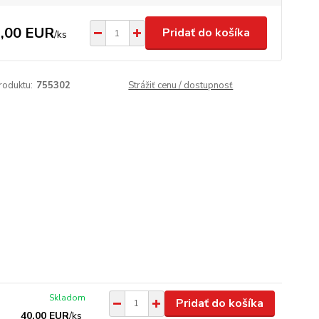
,00 EUR
Pridať do košíka
/
ks
roduktu:
755302
Strážiť cenu / dostupnosť
Skladom
Pridať do košíka
40,00 EUR
/
ks