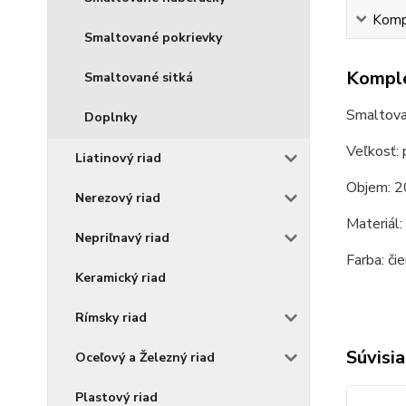
Kompl
Smaltované pokrievky
Komple
Smaltované sitká
Smaltovan
Doplnky
Veľkosť: 
Liatinový riad
Objem: 2
Nerezový riad
Materiál:
Nepriľnavý riad
Farba: či
Keramický riad
Rímsky riad
Súvisia
Oceľový a Železný riad
Plastový riad