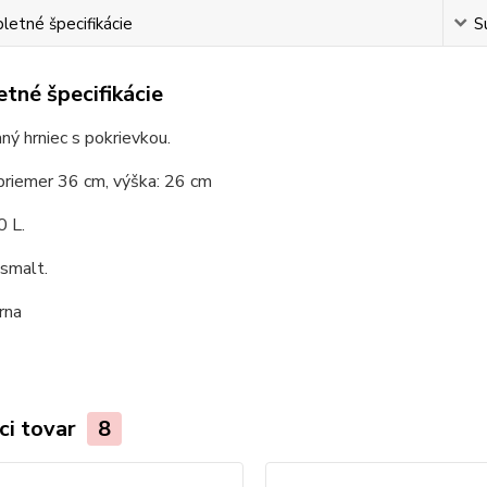
etné špecifikácie
S
tné špecifikácie
ý hrniec s pokrievkou.
priemer 36 cm, výška: 26 cm
0 L.
 smalt.
erna
ci tovar
8