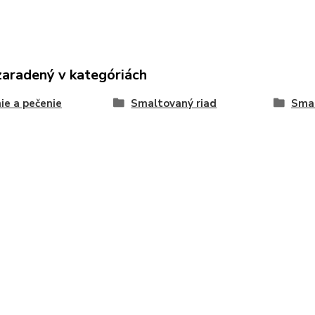
zaradený v kategóriách
ie a pečenie
Smaltovaný riad
Smal