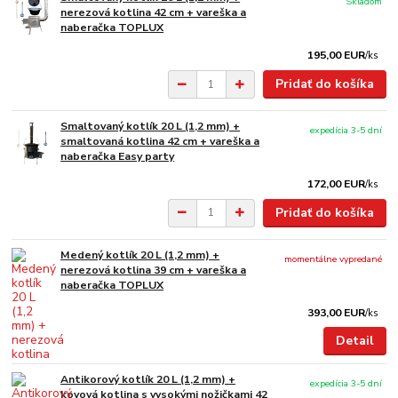
Skladom
nerezová kotlina 42 cm + vareška a
naberačka TOPLUX
195,00 EUR
/
ks
Pridať do košíka
Smaltovaný kotlík 20 L (1,2 mm) +
expedícia 3-5 dní
smaltovaná kotlina 42 cm + vareška a
naberačka Easy party
172,00 EUR
/
ks
Pridať do košíka
Medený kotlík 20 L (1,2 mm) +
momentálne vypredané
nerezová kotlina 39 cm + vareška a
naberačka TOPLUX
393,00 EUR
/
ks
Detail
Antikorový kotlík 20 L (1,2 mm) +
expedícia 3-5 dní
kovová kotlina s vysokými nožičkami 42