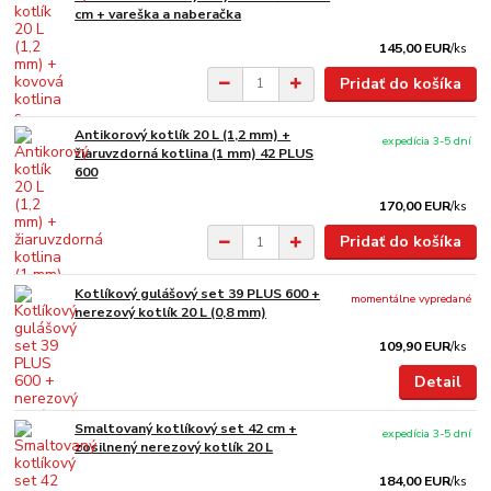
cm + vareška a naberačka
145,00 EUR
/
ks
Pridať do košíka
Antikorový kotlík 20 L (1,2 mm) +
expedícia 3-5 dní
žiaruvzdorná kotlina (1 mm) 42 PLUS
600
170,00 EUR
/
ks
Pridať do košíka
Kotlíkový gulášový set 39 PLUS 600 +
momentálne vypredané
nerezový kotlík 20 L (0,8 mm)
109,90 EUR
/
ks
Detail
Smaltovaný kotlíkový set 42 cm +
expedícia 3-5 dní
zosilnený nerezový kotlík 20 L
184,00 EUR
/
ks