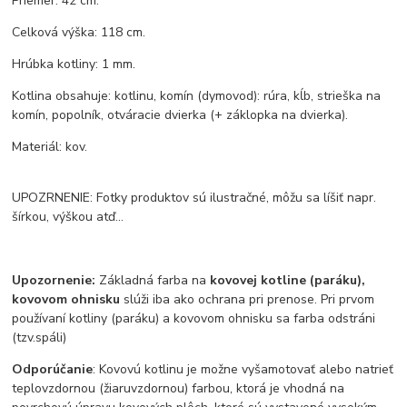
Priemer: 42 cm.
Celková výška: 118 cm.
Hrúbka kotliny: 1 mm.
Kotlina obsahuje: kotlinu, komín (dymovod): rúra, kĺb, strieška na
komín, popolník, otváracie dvierka (+ záklopka na dvierka).
Materiál: kov.
UPOZRNENIE: Fotky produktov sú ilustračné, môžu sa líšiť napr.
šírkou, výškou atď...
Upozornenie:
Základná farba na
kovovej kotline (paráku),
kovovom ohnisku
slúži iba ako ochrana pri prenose. Pri prvom
používaní kotliny (paráku) a kovovom ohnisku sa farba odstráni
(tzv.spáli)
Odporúčanie
: Kovovú kotlinu je možne vyšamotovať alebo natrieť
teplovzdornou (žiaruvzdornou) farbou, ktorá je vhodná na