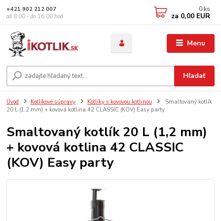
0
ks
+421 902 212 007
za
0,00 EUR
od 8:00 - do 16:00 hod
Menu
Hľadať
Úvod
Kotlíkové súpravy
Kotlíky s kovovou kotlinou
Smaltovaný kotlík
20 L (1,2 mm) + kovová kotlina 42 CLASSIC (KOV) Easy party
Smaltovaný kotlík 20 L (1,2 mm)
+ kovová kotlina 42 CLASSIC
(KOV) Easy party