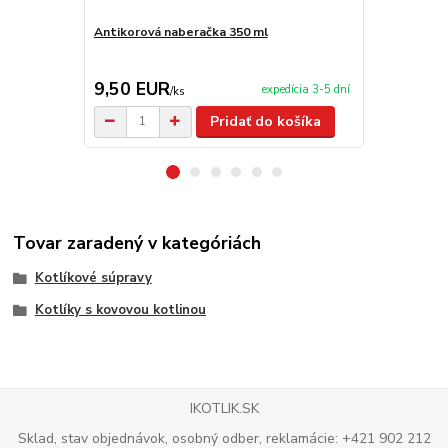
Antikorová naberačka 350 ml
Varecha 60 
9,50 EUR
4,50 EU
expedícia 3-5 dní
/
ks
Pridať do košíka
Tovar zaradený v kategóriách
Kotlíkové súpravy
Kotlíky s kovovou kotlinou
IKOTLIK.SK
Sklad, stav objednávok, osobný odber, reklamácie: +421 902 212