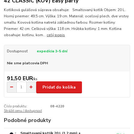
42 CLASSIC (KOV) Easy party
Kotlíková gulášová súprava obsahuje: Smaltovaný kotlík Objem: 20 L.
Horný priemer: 49,5 cm. Výška: 19 cm. Materiál: oceľový plech, dve vrstvy
smaltu. Kovová kotlina natretá základnou farbou. Rozmer kotliny:
Priemer: 42 cm. Celková výška: 118 cm. Hrúbka kotliny: 1 mm. Kotlina
obsahuje: kotlinu, kom...
celý popis
Dostupnosť
expedícia 3-5 dní
Nie sme platcovia DPH
91,50 EUR
/
ks
Pridať do košíka
Číslo produktu:
08-4220
Strážiť cenu / dostupnosť
Podobné produkty
Smaltovaný kotlík 20 L (1,2 mm) +