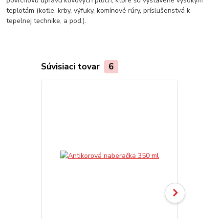
povrchovú úpravu kovových plôch, ktoré sú vystavené vysokým
teplotám (kotle, krby, výfuky, komínové rúry, príslušenstvá k
tepelnej technike, a pod.).
Súvisiaci tovar
6