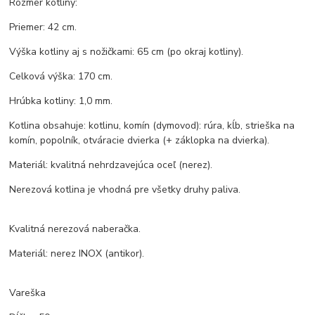
Rozmer kotliny:
Priemer: 42 cm.
Výška kotliny aj s nožičkami: 65 cm (po okraj kotliny).
Celková výška: 170 cm.
Hrúbka kotliny: 1,0 mm.
Kotlina obsahuje: kotlinu, komín (dymovod): rúra, kĺb, strieška na
komín, popolník, otváracie dvierka (+ záklopka na dvierka).
Materiál: kvalitná nehrdzavejúca oceľ (nerez).
Nerezová kotlina je vhodná pre všetky druhy paliva.
Kvalitná nerezová naberačka.
Materiál: nerez INOX (antikor).
Vareška