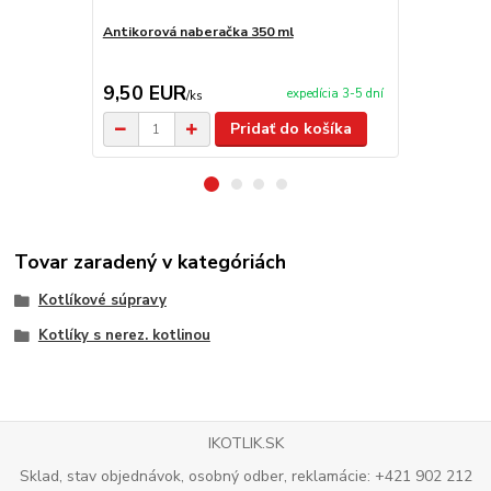
Antikorová naberačka 350 ml
Servírovaci
9,50 EUR
99,00 E
expedícia 3-5 dní
/
ks
Pridať do košíka
Tovar zaradený v kategóriách
Kotlíkové súpravy
Kotlíky s nerez. kotlinou
IKOTLIK.SK
Sklad, stav objednávok, osobný odber, reklamácie: +421 902 212