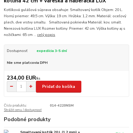
kotlina 42 cm + vareška a naberačka LUX
Kotlíková gulášová súprava obsahuje: Smaltovaný kotlík Objem: 20 L.
Horný priemer: 49,5 cm. Výška: 19 cm. Hrúbka: 1,2 mm. Materiál: oceľový
plech, dve vrstvy smaltu. Smaltovaná pokrievka Materiál: kov, smalt.
Nerezová kotlina LUX Rozmer kotliny: Priemer: 42 cm. Výška kotliny aj s
nožičkami: 65 cm ...
celý popis
Dostupnosť
expedícia 3-5 dní
Nie sme platcovia DPH
234,00 EUR
/
ks
Pridať do košíka
Číslo produktu:
014-4220NSM
Strážiť cenu / dostupnosť
Podobné produkty
Smaltovaný kotlík 20 L (1,2 mm) +