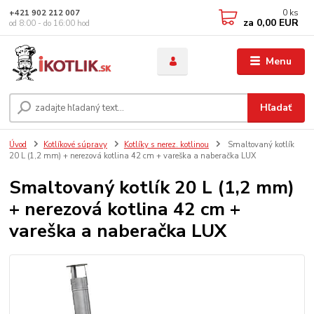
0
ks
+421 902 212 007
za
0,00 EUR
od 8:00 - do 16:00 hod
Menu
Hľadať
Úvod
Kotlíkové súpravy
Kotlíky s nerez. kotlinou
Smaltovaný kotlík
20 L (1,2 mm) + nerezová kotlina 42 cm + vareška a naberačka LUX
Smaltovaný kotlík 20 L (1,2 mm)
+ nerezová kotlina 42 cm +
vareška a naberačka LUX