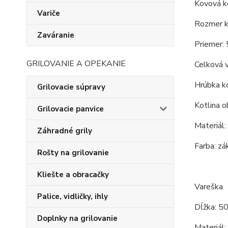
Kovová ko
Variče
Rozmer ko
Zaváranie
Priemer: 
GRILOVANIE A OPEKANIE
Celková v
Hrúbka ko
Grilovacie súpravy
Kotlina o
Grilovacie panvice
Materiál:
Záhradné grily
Farba: zá
Rošty na grilovanie
Kliešte a obracačky
Vareška
Palice, vidličky, ihly
Dĺžka: 5
Doplnky na grilovanie
Materiál: