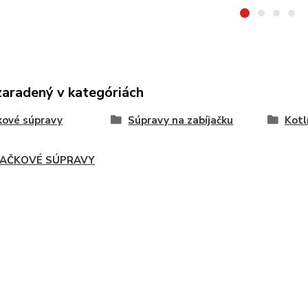
zaradený v kategóriách
kové súpravy
Súpravy na zabíjačku
Kotl
JAČKOVÉ SÚPRAVY