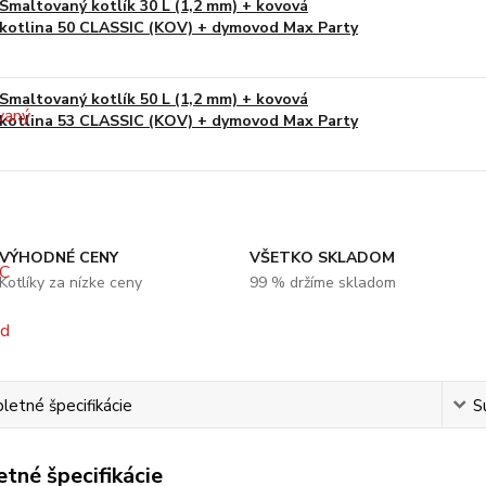
Smaltovaný kotlík 30 L (1,2 mm) + kovová
kotlina 50 CLASSIC (KOV) + dymovod Max Party
Smaltovaný kotlík 50 L (1,2 mm) + kovová
kotlina 53 CLASSIC (KOV) + dymovod Max Party
VÝHODNÉ CENY
VŠETKO SKLADOM
Kotlíky za nízke ceny
99 % držíme skladom
etné špecifikácie
S
tné špecifikácie