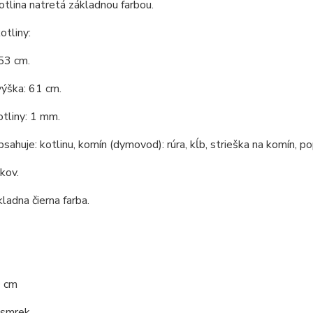
tlina natretá základnou farbou.
tliny:
53 cm.
ýška: 61 cm.
tliny: 1 mm.
bsahuje: kotlinu, komín (dymovod): rúra, kĺb, strieška na komín, po
 kov.
kladna čierna farba.
0 cm
 smrek.