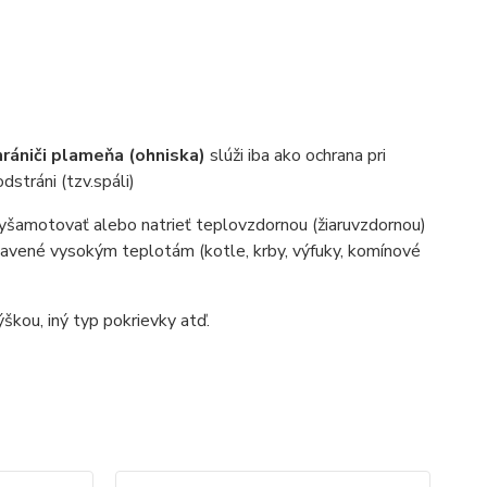
hrániči plameňa (ohniska)
slúži iba ako ochrana pri
dstráni (tzv.spáli)
vyšamotovať alebo natrieť teplovzdornou (žiaruvzdornou)
stavené vysokým teplotám (kotle, krby, výfuky, komínové
škou, iný typ pokrievky atď.