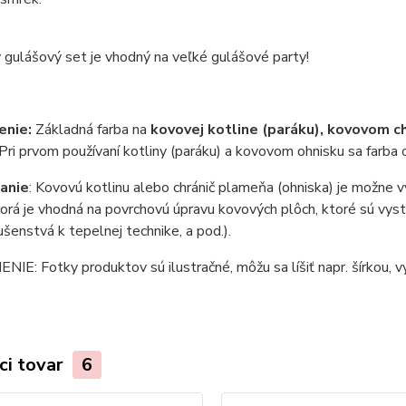
 gulášový set je vhodný na veľké gulášové party!
enie:
Základná farba na
kovovej kotline (paráku), kovovom c
Pri prvom používaní kotliny (paráku) a kovovom ohnisku sa farba o
anie
: Kovovú kotlinu alebo chránič plameňa (ohniska) je možne 
torá je vhodná na povrchovú úpravu kovových plôch, ktoré sú vy
lušenstvá k tepelnej technike, a pod.).
E: Fotky produktov sú ilustračné, môžu sa líšiť napr. šírkou, vý
ci tovar
6