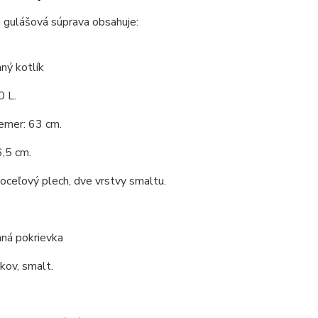
 gulášová súprava obsahuje:
ný kotlík
0 L.
emer: 63 cm.
,5 cm.
 oceľový plech, dve vrstvy smaltu.
ná pokrievka
 kov, smalt.