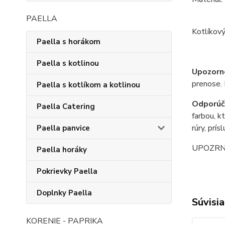
PAELLA
Kotlíkový
Paella s horákom
Paella s kotlinou
Upozorn
prenose. 
Paella s kotlíkom a kotlinou
Odporúč
Paella Catering
farbou, k
rúry, prís
Paella panvice
UPOZRNENI
Paella horáky
Pokrievky Paella
Doplnky Paella
Súvisia
KORENIE - PAPRIKA