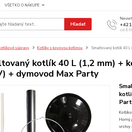
VŠETKO O NÁKUPE
Neviet
Hľadať
+421
od 8:0
otlíkové súpravy
Kotlíky s kovovou kotlinou
Smaltovaný kotlík 40 L
tovaný kotlík 40 L (1,2 mm) + 
) + dymovod Max Party
Smal
kotl
Part
Kotlík
Horný 
vrstvy