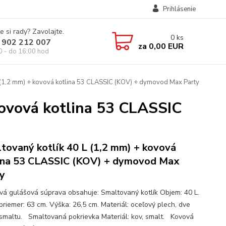
Prihlásenie
e si rady? Zavolajte.
0
ks
 902 212 007
za
0,00 EUR
0 - do 16:00 hod
 (1,2 mm) + kovová kotlina 53 CLASSIC (KOV) + dymovod Max Party
kovová kotlina 53 CLASSIC
tovaný kotlík 40 L (1,2 mm) + kovová
ina 53 CLASSIC (KOV) + dymovod Max
y
ová gulášová súprava obsahuje: Smaltovaný kotlík Objem: 40 L.
priemer: 63 cm. Výška: 26,5 cm. Materiál: oceľový plech, dve
 smaltu. Smaltovaná pokrievka Materiál: kov, smalt. Kovová