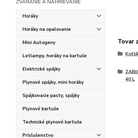
ZVÁRANIE A NAHRIEVANIE
Horáky
Horáky na opalovanie
Tovar 
Mini Autogeny
Kotlí
Letlampy, horáky na kartuše
Elektrické spájky
ZABI
40 L
Plynové spájky, mini horáky
Spájkovacie pasty, spájky
Plynové kartuše
Technické plynové kartuše
Príslušenstvo