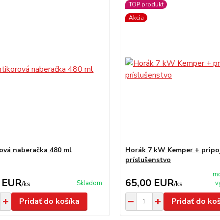
TOP produkt
Akcia
ová naberačka 480 ml
Horák 7 kW Kemper + pripo
príslušenstvo
mo
 EUR
65,00 EUR
Skladom
v
/
ks
/
ks
Pridať do košíka
Pridať do ko