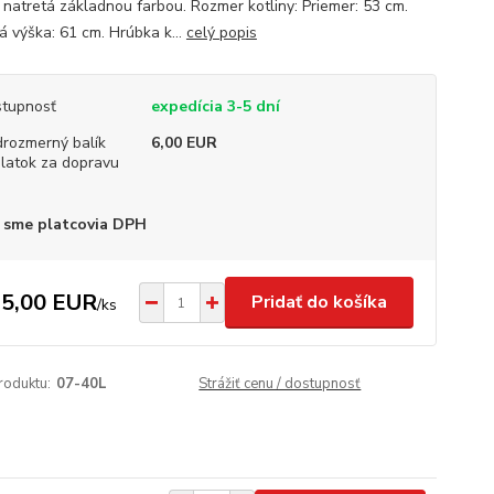
a natretá základnou farbou. Rozmer kotliny: Priemer: 53 cm.
á výška: 61 cm. Hrúbka k...
celý popis
tupnosť
expedícia 3-5 dní
rozmerný balík
6,00 EUR
platok za dopravu
 sme platcovia DPH
5,00 EUR
Pridať do košíka
/
ks
roduktu:
07-40L
Strážiť cenu / dostupnosť