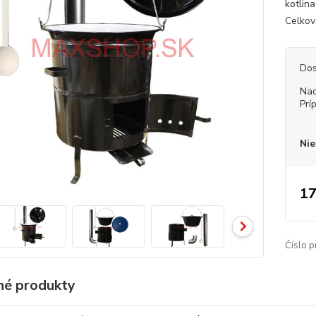
kotlin
Celkov
Dos
Nad
Prí
Nie
17
Číslo p
é produkty