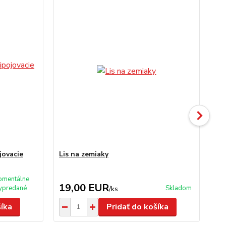
jovacie
Lis na zemiaky
Sit
mentálne
19,00 EUR
5
ypredané
Skladom
/
ks
šíka
Pridať do košíka