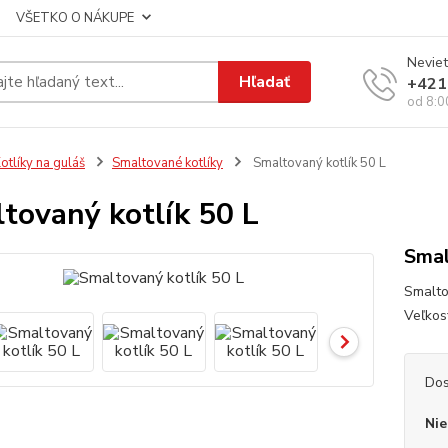
VŠETKO O NÁKUPE
Neviet
Hľadať
+421
od 8:0
otlíky na guláš
Smaltované kotlíky
Smaltovaný kotlík 50 L
tovaný kotlík 50 L
Smal
Smaltov
Veľkos
Dos
Nie