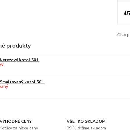
45
Číslo p
é produkty
Nerezový kotol 50 L
Smaltovaný kotol 50 L
VÝHODNÉ CENY
VŠETKO SKLADOM
Kotlíky za nízke ceny
99 % držíme skladom