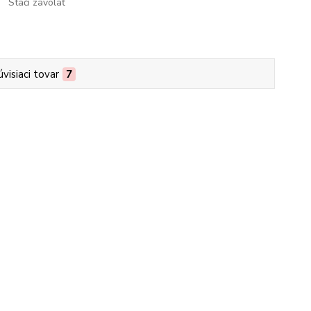
Stačí zavolať
úvisiaci tovar
7