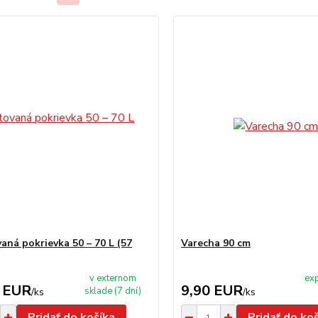
aná pokrievka 50 – 70 L (57
Varecha 90 cm
v externom
exp
 EUR
9,90 EUR
sklade (7 dní)
/
ks
/
ks
Pridať do košíka
Pridať do ko