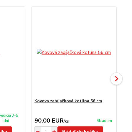
TO
Ak
Kovová zabíjačková kotlina 56 cm
Ho
pr
edícia 3-5
90,00 EUR
6
dní
Skladom
/
ks
šíka
Pridať do košíka