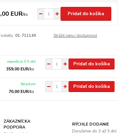
,00 EUR
Pridať do košíka
/
ks
roduktu:
01-711149
Strážiť cenu / dostupnosť
expedícia 3-5 dní
Pridať do košíka
359,00 EUR
/
ks
Skladom
Pridať do košíka
70,00 EUR
/
ks
ZÁKAZNÍCKA
RÝCHLE DODANIE
PODPORA
Doručenie do 3 až 5 dní