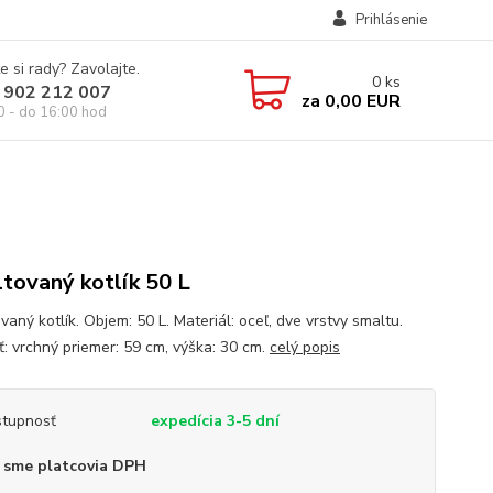
Prihlásenie
e si rady? Zavolajte.
0
ks
 902 212 007
za
0,00 EUR
0 - do 16:00 hod
tovaný kotlík 50 L
aný kotlík. Objem: 50 L. Materiál: oceľ, dve vrstvy smaltu.
ť: vrchný priemer: 59 cm, výška: 30 cm.
celý popis
tupnosť
expedícia 3-5 dní
 sme platcovia DPH