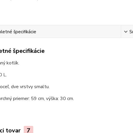
etné špecifikácie
S
tné špecifikácie
ý kotlík.
0 L.
 oceľ, dve vrstvy smaltu.
vrchný priemer: 59 cm, výška: 30 cm.
ci tovar
7