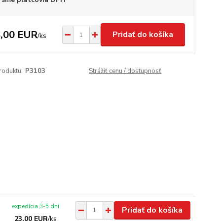
,00 EUR
Pridať do košíka
/
ks
roduktu:
P3103
Strážiť cenu / dostupnosť
expedícia 3-5 dní
Pridať do košíka
23,00 EUR
/
ks