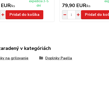
expedícia 3-5
exp
 EUR
79,90 EUR
dní
/
ks
/
ks
Pridať do košíka
Pridať do ko
zaradený v kategóriách
ky na grilovanie
Doplnky Paella