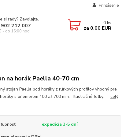
Prihlásenie
e si rady? Zavolajte.
0
ks
 902 212 007
za
0,00 EUR
0 - do 16:00 hod
an na horák Paella 40-70 cm
ný stojan Paella pod horáky z rúrkových profilov vhodný pre
 horáky s priemerom 400 až 700 mm. Ilustračné fotky:
celý
tupnosť
expedícia 3-5 dní
 sme platcovia DPH