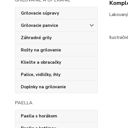
GRILOVANIE A OPEKANIE
Komple
Grilovacie súpravy
Lakovaný 
Grilovacie panvice
Ilustračn
Záhradné grily
Rošty na grilovanie
Kliešte a obracačky
Palice, vidličky, ihly
Doplnky na grilovanie
PAELLA
Paella s horákom