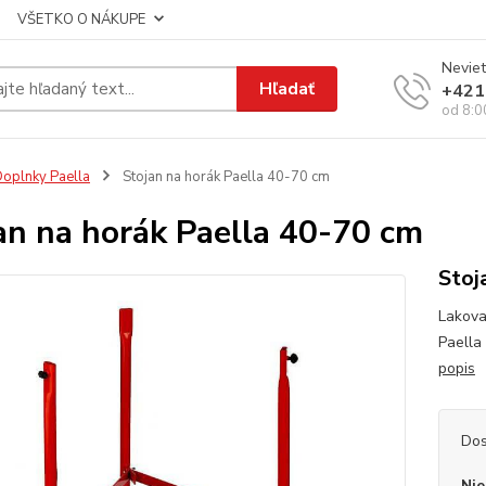
VŠETKO O NÁKUPE
Neviet
Hľadať
+421
od 8:0
oplnky Paella
Stojan na horák Paella 40-70 cm
an na horák Paella 40-70 cm
Stoj
Lakova
Paella
popis
Dos
Nie