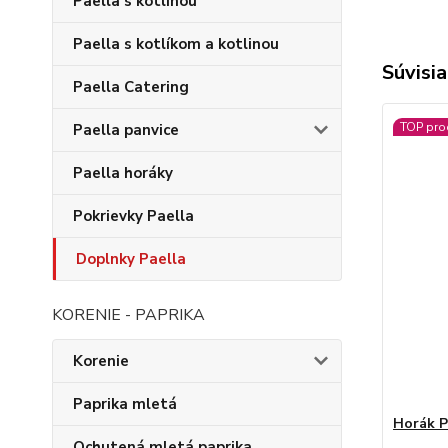
Paella s kotlinou
Paella s kotlíkom a kotlinou
Súvisia
Paella Catering
TOP pro
Paella panvice
Paella horáky
Pokrievky Paella
Doplnky Paella
KORENIE - PAPRIKA
Korenie
Paprika mletá
Horák P
Ochutená mletá paprika