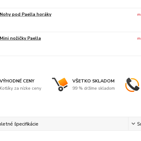
Nohy pod Paella horáky
m
Mini nožičky Paella
m
VÝHODNÉ CENY
VŠETKO SKLADOM
Kotlíky za nízke ceny
99 % držíme skladom
etné špecifikácie
S