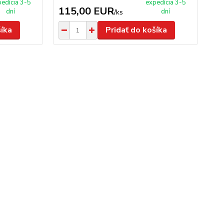
edícia 3-5
expedícia 3-5
115,00 EUR
dní
dní
/
ks
šíka
Pridať do košíka