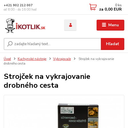
0
ks
+421 902 212 007
za
0,00 EUR
od 8:00 - do 16:00 hod
Menu
Hľadať
Úvod
Kuchynské nástroje
Vykrajovače
Strojček na vykrajovanie
drobného cesta
Strojček na vykrajovanie
drobného cesta