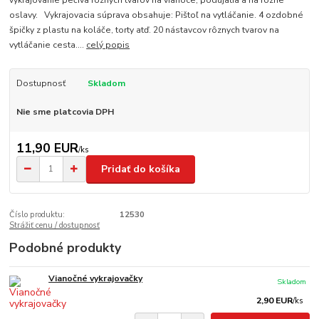
vykrajovanie pečiva rôznych tvarov na vianoce, podujatia a na rôzne
oslavy. Vykrajovacia súprava obsahuje: Pištoľ na vytláčanie. 4 ozdobné
špičky z plastu na koláče, torty atď. 20 nástavcov rôznych tvarov na
vytláčanie cesta....
celý popis
Dostupnosť
Skladom
Nie sme platcovia DPH
11,90 EUR
/
ks
Pridať do košíka
Číslo produktu:
12530
Strážiť cenu / dostupnosť
Podobné produkty
Vianočné vykrajovačky
Skladom
2,90 EUR
/
ks