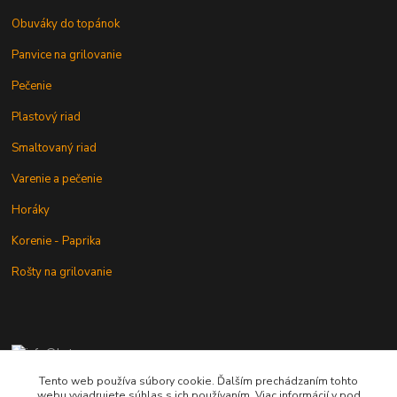
Obuváky do topánok
Panvice na grilovanie
Pečenie
Plastový riad
Smaltovaný riad
Varenie a pečenie
Horáky
Korenie - Paprika
Rošty na grilovanie
+421 902 212 007
od 8:00 - do 16:00 hod
Tento web používa súbory cookie. Ďalším prechádzaním tohto
webu vyjadrujete súhlas s ich používaním. Viac informácií v pod