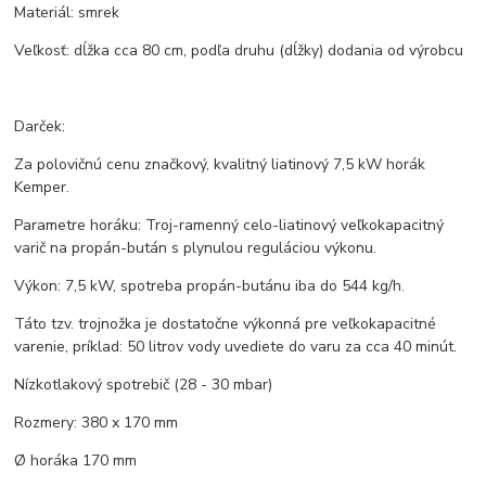
Materiál: smrek
Veľkosť: dĺžka cca 80 cm, podľa druhu (dĺžky) dodania od výrobcu
Darček:
Za polovičnú cenu značkový, kvalitný liatinový 7,5 kW horák
Kemper.
Parametre horáku: Troj-ramenný celo-liatinový veľkokapacitný
varič na propán-bután s plynulou reguláciou výkonu.
Výkon: 7,5 kW, spotreba propán-butánu iba do 544 kg/h.
Táto tzv. trojnožka je dostatočne výkonná pre veľkokapacitné
varenie, príklad: 50 litrov vody uvediete do varu za cca 40 minút.
Nízkotlakový spotrebič (28 - 30 mbar)
Rozmery: 380 x 170 mm
Ø horáka 170 mm