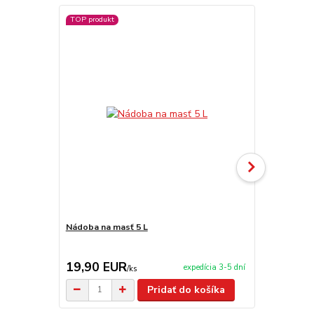
TOP produkt
Nádoba na masť 5 L
Antikorová 
19,90 EUR
14,50 E
expedícia 3-5 dní
/
ks
Pridať do košíka