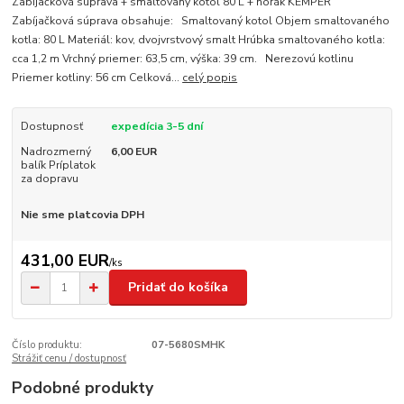
Zabíjačková súprava + smaltovaný kotol 80 L + horák KEMPER
Zabíjačková súprava obsahuje: Smaltovaný kotol Objem smaltovaného
kotla: 80 L Materiál: kov, dvojvrstvový smalt Hrúbka smaltovaného kotla:
cca 1,2 m Vrchný priemer: 63,5 cm, výška: 39 cm. Nerezovú kotlinu
Priemer kotliny: 56 cm Celková...
celý popis
Dostupnosť
expedícia 3-5 dní
Nadrozmerný
6,00 EUR
balík Príplatok
za dopravu
Nie sme platcovia DPH
431,00 EUR
/
ks
Pridať do košíka
Číslo produktu:
07-5680SMHK
Strážiť cenu / dostupnosť
Podobné produkty