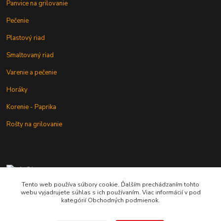
Panvice na grilovanie
Pečenie
Plastový riad
Smaltovaný riad
Varenie a pečenie
Horáky
Korenie - Paprika
Rošty na grilovanie
+421 902 212 007
od 8:00 - do 16:00 hod
Tento web používa súbory cookie. Ďalším prechádzaním tohto
webu vyjadrujete súhlas s ich používaním. Viac informácií v pod
info@kotlik.sk
kategórií Obchodných podmienok.