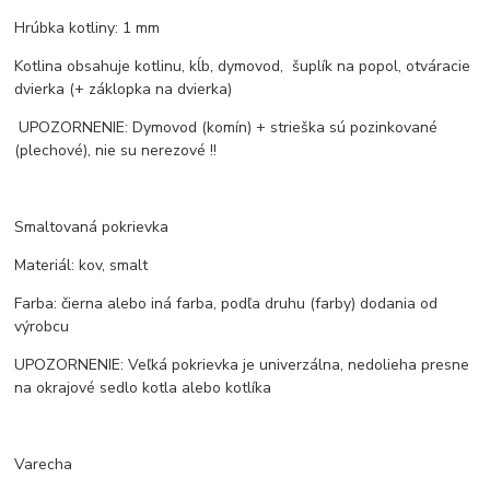
Hrúbka kotliny: 1 mm
Kotlina obsahuje kotlinu, kĺb, dymovod, šuplík na popol, otváracie
dvierka (+ záklopka na dvierka)
UPOZORNENIE: Dymovod (komín) + strieška sú pozinkované
(plechové), nie su nerezové !!
Smaltovaná pokrievka
Materiál: kov, smalt
Farba: čierna alebo iná farba, podľa druhu (farby) dodania od
výrobcu
UPOZORNENIE: Veľká pokrievka je univerzálna, nedolieha presne
na okrajové sedlo kotla alebo kotlíka
Varecha