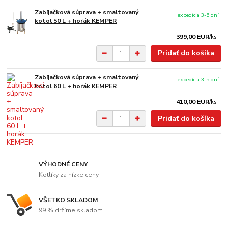
Zabíjačková súprava + smaltovaný
expedícia 3-5 dní
kotol 50 L + horák KEMPER
399,00 EUR
/
ks
Pridať do košíka
Zabíjačková súprava + smaltovaný
expedícia 3-5 dní
kotol 60 L + horák KEMPER
410,00 EUR
/
ks
Pridať do košíka
VÝHODNÉ CENY
Kotlíky za nízke ceny
VŠETKO SKLADOM
99 % držíme skladom