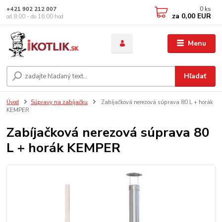
0
ks
+421 902 212 007
za
0,00 EUR
od 8:00 - do 16:00 hod
Menu
Hľadať
Úvod
Súpravy na zabíjačku
Zabíjačková nerezová súprava 80 L + horák
KEMPER
Zabíjačková nerezová súprava 80
L + horák KEMPER