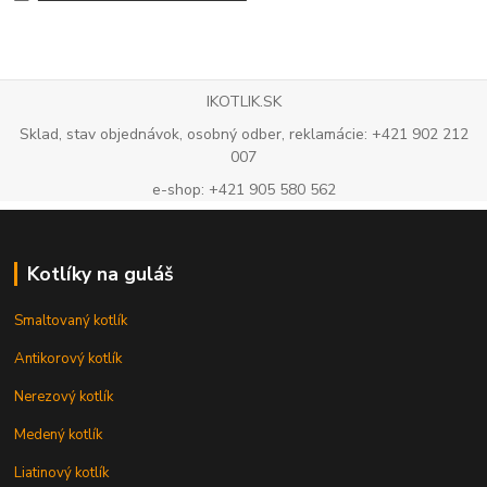
IKOTLIK.SK
Sklad, stav objednávok, osobný odber, reklamácie: +421 902 212
007
e-shop: +421 905 580 562
Kotlíky na guláš
Smaltovaný kotlík
Antikorový kotlík
Nerezový kotlík
Medený kotlík
Liatinový kotlík