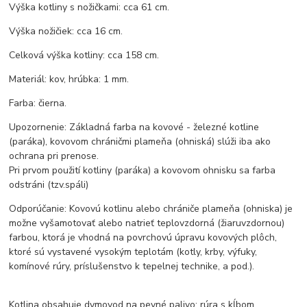
Výška kotliny s nožičkami: cca 61 cm.
Výška nožičiek: cca 16 cm.
Celková výška kotliny: cca 158 cm.
Materiál: kov, hrúbka: 1 mm.
Farba: čierna.
Upozornenie: Základná farba na kovové - železné kotline
(paráka), kovovom chráničmi plameňa (ohniská) slúži iba ako
ochrana pri prenose.
Pri prvom použití kotliny (paráka) a kovovom ohnisku sa farba
odstráni (tzv.spáli)
Odporúčanie: Kovovú kotlinu alebo chrániče plameňa (ohniska) je
možne vyšamotovať alebo natrieť teplovzdorná (žiaruvzdornou)
farbou, ktorá je vhodná na povrchovú úpravu kovových plôch,
ktoré sú vystavené vysokým teplotám (kotly, krby, výfuky,
komínové rúry, príslušenstvo k tepelnej technike, a pod.).
Kotlina obsahuje dymovod na pevné palivo: rúra s kĺbom