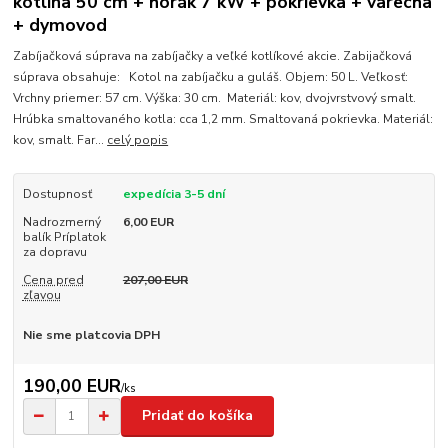
kotlina 50 cm + horák 7 kW + pokrievka + varecha
+ dymovod
Zabíjačková súprava na zabíjačky a veľké kotlíkové akcie. Zabijačková
súprava obsahuje: Kotol na zabíjačku a guláš. Objem: 50 L. Veľkosť:
Vrchny priemer: 57 cm. Výška: 30 cm. Materiál: kov, dvojvrstvový smalt.
Hrúbka smaltovaného kotla: cca 1,2 mm. Smaltovaná pokrievka. Materiál:
kov, smalt. Far...
celý popis
Dostupnosť
expedícia 3-5 dní
Nadrozmerný
6,00 EUR
balík Príplatok
za dopravu
Cena pred
207,00 EUR
zľavou
Nie sme platcovia DPH
190,00 EUR
/
ks
Pridať do košíka