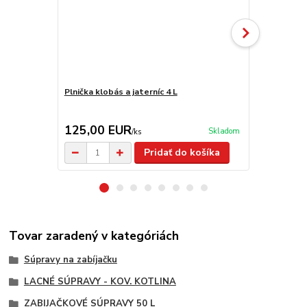
Plnička klobás a jaterníc 4 L
Nádoba na m
125,00 EUR
14,90 E
Skladom
/
ks
Pridať do košíka
Tovar zaradený v kategóriách
Súpravy na zabíjačku
LACNÉ SÚPRAVY - KOV. KOTLINA
ZABIJAČKOVÉ SÚPRAVY 50 L