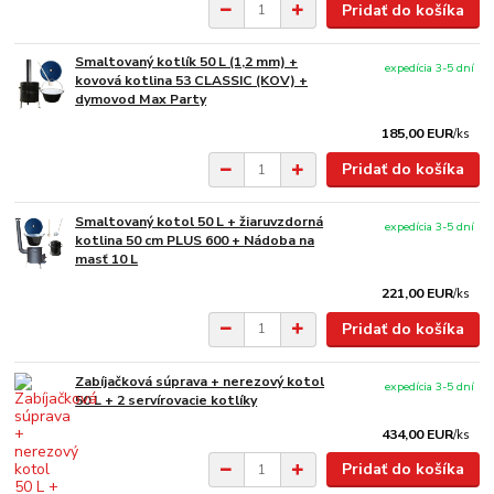
Pridať do košíka
Smaltovaný kotlík 50 L (1,2 mm) +
expedícia 3-5 dní
kovová kotlina 53 CLASSIC (KOV) +
dymovod Max Party
185,00 EUR
/
ks
Pridať do košíka
Smaltovaný kotol 50 L + žiaruvzdorná
expedícia 3-5 dní
kotlina 50 cm PLUS 600 + Nádoba na
masť 10 L
221,00 EUR
/
ks
Pridať do košíka
Zabíjačková súprava + nerezový kotol
expedícia 3-5 dní
50 L + 2 servírovacie kotlíky
434,00 EUR
/
ks
Pridať do košíka