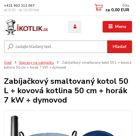
0
ks
+421 902 212 007
za
0,00 EUR
od 8:00 - do 16:00 hod
Menu
Hľadať
Úvod
Súpravy na zabíjačku
Zabíjačkový smaltovaný kotol 50 L + kovová
kotlina 50 cm + horák 7 kW + dymovod
Zabíjačkový smaltovaný kotol 50
L + kovová kotlina 50 cm + horák
7 kW + dymovod