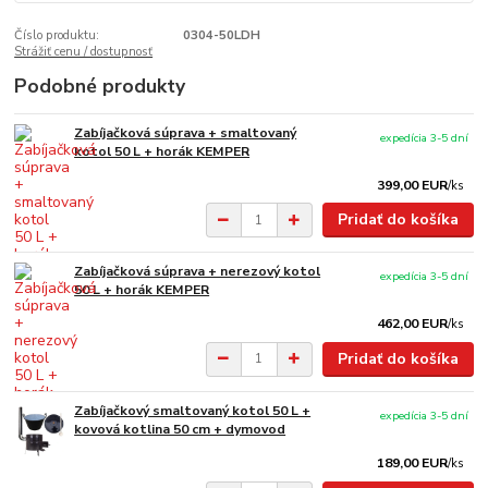
Číslo produktu:
0304-50LDH
Strážiť cenu / dostupnosť
Podobné produkty
Zabíjačková súprava + smaltovaný
expedícia 3-5 dní
kotol 50 L + horák KEMPER
399,00 EUR
/
ks
Pridať do košíka
Zabíjačková súprava + nerezový kotol
expedícia 3-5 dní
50 L + horák KEMPER
462,00 EUR
/
ks
Pridať do košíka
Zabíjačkový smaltovaný kotol 50 L +
expedícia 3-5 dní
kovová kotlina 50 cm + dymovod
189,00 EUR
/
ks