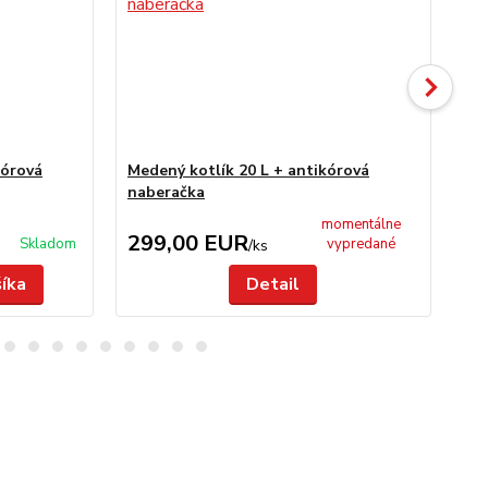
kórová
Medený kotlík 20 L + antikórová
Sm
naberačka
momentálne
299,00 EUR
3
Skladom
vypredané
/
ks
šíka
Detail