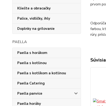
prvom pou
Kliešte a obracačky
Palice, vidličky, ihly
Odporúčan
farbou, k
Doplnky na grilovanie
rúry, prís
PAELLA
Paella s horákom
Súvisia
Paella s kotlinou
Paella s kotlíkom a kotlinou
Paella Catering
Paella panvice
Paella horáky