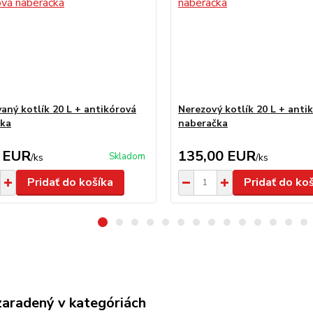
aný kotlík 20 L + antikórová
Nerezový kotlík 20 L + anti
čka
naberačka
 EUR
135,00 EUR
Skladom
/
ks
/
ks
Pridať do košíka
Pridať do ko
zaradený v kategóriách