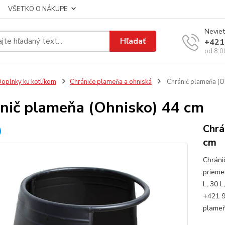
VŠETKO O NÁKUPE
Neviet
Hľadať
+421
od 8:0
oplnky ku kotlíkom
Chrániče plameňa a ohniská
Chránič plameňa (O
nič plameňa (Ohnisko) 44 cm
Chrá
cm
Chráni
prieme
L, 30 L
+421 9
plameň