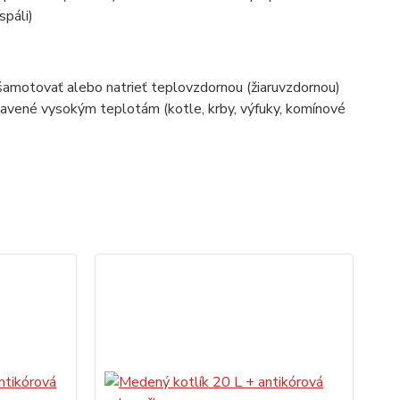
spáli)
šamotovať alebo natrieť teplovzdornou (žiaruvzdornou)
stavené vysokým teplotám (kotle, krby, výfuky, komínové