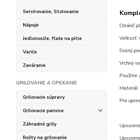
Servírovanie, Stolovanie
Komple
Nápoje
Chránič p
Veľkosť: 
Jedlonosiče, fľaše na pitie
Dolný pr
Variče
Vrchný vn
Zaváranie
Použitie:
GRILOVANIE A OPEKANIE
Materiál:
Grilovacie súpravy
Pre upre
Grilovacie panvice
Záhradné grily
Upozornen
Rošty na grilovanie
Upozornen