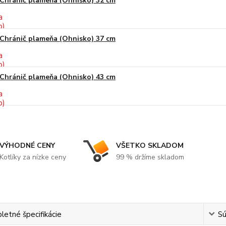
Chránič plameňa (Ohnisko) 32 cm
Chránič plameňa (Ohnisko) 37 cm
Chránič plameňa (Ohnisko) 43 cm
VÝHODNÉ CENY
VŠETKO SKLADOM
Kotlíky za nízke ceny
99 % držíme skladom
etné špecifikácie
Sú