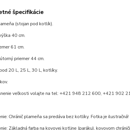
tné špecifikácie
lameňa (stojan pod kotlík).
výška 40 cm.
iemer 61 cm.
útorný priemer 44 cm.
 pod 20 L, 25 L, 30 L, kotlíky.
 kov.
snenie veľkosti volajte na tel: +421 948 212 600, +421 902 
ie: Chránič plameňa sa predáva bez kotlíky. Fotka je ilustračná!
ie: Základná farba na kovovej kotline (paráku), kovovom chrániči 