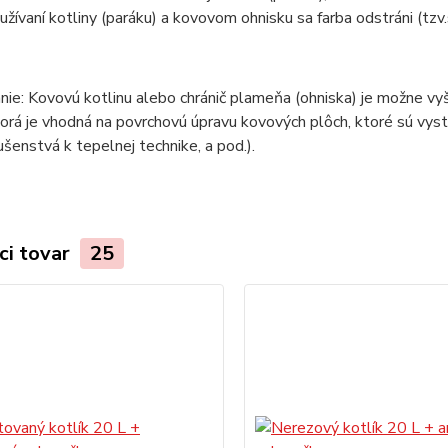
žívaní kotliny (paráku) a kovovom ohnisku sa farba odstráni (tzv.
ie: Kovovú kotlinu alebo chránič plameňa (ohniska) je možne vy
torá je vhodná na povrchovú úpravu kovových plôch, ktoré sú vy
lušenstvá k tepelnej technike, a pod.).
ci tovar
25