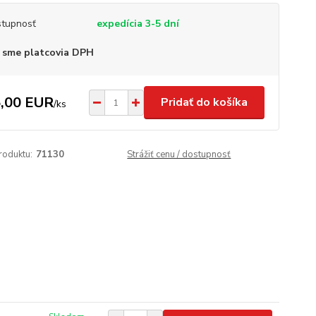
tupnosť
expedícia 3-5 dní
 sme platcovia DPH
,00 EUR
Pridať do košíka
/
ks
roduktu:
71130
Strážiť cenu / dostupnosť