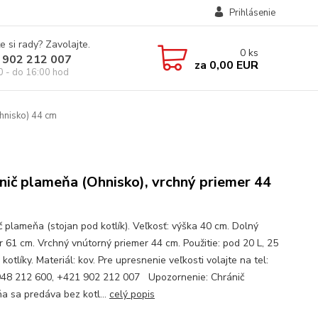
Prihlásenie
e si rady? Zavolajte.
0
ks
 902 212 007
za
0,00 EUR
0 - do 16:00 hod
hnisko) 44 cm
nič plameňa (Ohnisko), vrchný priemer 44
č plameňa (stojan pod kotlík). Veľkosť: výška 40 cm. Dolný
r 61 cm. Vrchný vnútorný priemer 44 cm. Použitie: pod 20 L, 25
, kotlíky. Materiál: kov. Pre upresnenie veľkosti volajte na tel:
48 212 600, +421 902 212 007 Upozornenie: Chránič
a sa predáva bez kotl...
celý popis