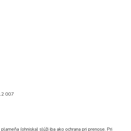
212 007
plameňa (ohniska) slúži iba ako ochrana pri prenose. Pri