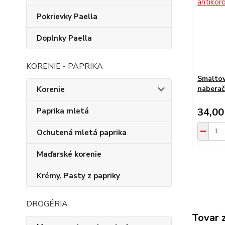
Pokrievky Paella
Doplnky Paella
KORENIE - PAPRIKA
Smaltov
nabera
Korenie
34,00
Paprika mletá
Ochutená mletá paprika
Maďarské korenie
Krémy, Pasty z papriky
DROGÉRIA
Tovar 