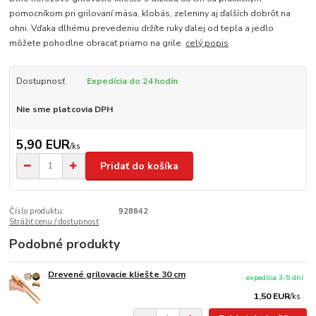
pomocníkom pri grilovaní mäsa, klobás, zeleniny aj ďalších dobrôt na
ohni. Vďaka dlhému prevedeniu držíte ruky ďalej od tepla a jedlo
môžete pohodlne obracať priamo na grile.
celý popis
Dostupnosť
Expedícia do 24 hodín
Nie sme platcovia DPH
5,90 EUR
/
ks
Pridať do košíka
Číslo produktu:
928642
Strážiť cenu / dostupnosť
Podobné produkty
Drevené grilovacie kliešte 30 cm
expedícia 3-5 dní
1,50 EUR
/
ks