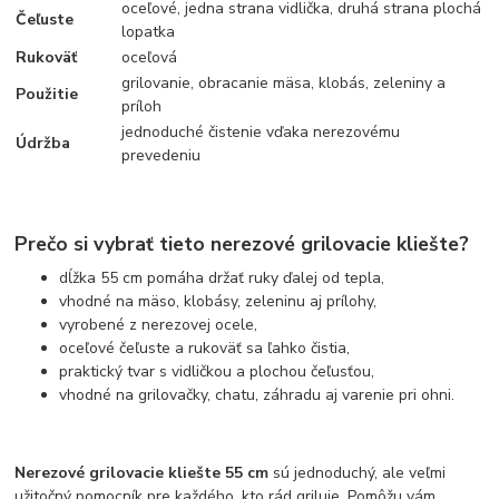
oceľové, jedna strana vidlička, druhá strana plochá
Čeľuste
lopatka
Rukoväť
oceľová
grilovanie, obracanie mäsa, klobás, zeleniny a
Použitie
príloh
jednoduché čistenie vďaka nerezovému
Údržba
prevedeniu
Prečo si vybrať tieto nerezové grilovacie kliešte?
dĺžka 55 cm pomáha držať ruky ďalej od tepla,
vhodné na mäso, klobásy, zeleninu aj prílohy,
vyrobené z nerezovej ocele,
oceľové čeľuste a rukoväť sa ľahko čistia,
praktický tvar s vidličkou a plochou čeľusťou,
vhodné na grilovačky, chatu, záhradu aj varenie pri ohni.
Nerezové grilovacie kliešte 55 cm
sú jednoduchý, ale veľmi
užitočný pomocník pre každého, kto rád griluje. Pomôžu vám