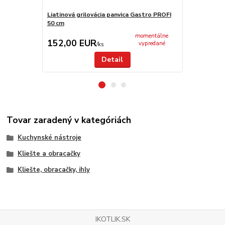
Liatinová grilovácia panvica Gastro PROFI
Grilovacia pl
50 cm
42cm
momentálne
152,00 EUR
99,00 E
vypredané
/
ks
Detail
Tovar zaradený v kategóriách
Kuchynské nástroje
Kliešte a obracačky
Kliešte, obracačky, ihly
IKOTLIK.SK