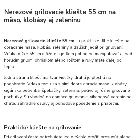
Nerezové grilovacie kliešte 55 cm na
mäso, klobásy aj zeleninu
Nerezové grilovacie kliešte 55 cm
sú praktické dlhé kliešte na
obracanie mäsa, klobás, zeleniny a ďalších jedál pri grilovaní.
Vďaka dĺžke 55 cm môžete s jedlom pohodlne manipulovať aj nad
horúcim grilom, ohniskom alebo roštom a ruky máte ďalej od
tepla.
Jedna strana klieští má tvar vidličky, druhá je plochá na
podobratie. Vďaka tomu sa s nimi dobre obracia mäso, klobásy,
cigánska pečienka, špekáčiky, zelenina, pečivo aj rôzne grilované
pochúťky. Sú vhodné na domáce grilovanie, víkendové varenie na
chate, záhradné oslavy aj pohodové posedenie s priateľmi.
Praktické kliešte na grilovanie
Pri grilovaní často potrebujete jedlo rýchlo otočiť, presunúť alebo