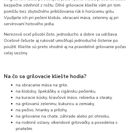
bezpečne zdvihnúť z roštu. Dlhé grilovacie kliešte vám pri tom
pomôžu bez zbytočného približovania rúk k horúcemu grilu.
Využijete ich pri pečení klobás, obracaní mäsa, zeleniny aj pri
servírovaní hotového jedla.
Nerezová oceľ pôsobí čisto, jednoducho a dobre sa udržiava.
Oceľové čeľuste aj rukoväť umožňujú jednoduché čistenie po
použití. Kliešte sú preto vhodné aj na pravidelné grilovanie počas
celej sezóny.
Na čo sa grilovacie kliešte hodia?
na obracanie mäsa na grile,
na klobásy, špekáčiky a cigánsku pečienku,
na kuracie kúsky, bravčové mäso, rebierka a steaky,
na grilovanú zeleninu, kukuricu a zemiaky,
na pečivo, hrianky a prílohy,
na grilovanie na chate, záhrade alebo pri ohnisku,
na rodinné oslavy, víkendové grilovačky a posedenia s
priateľmi.