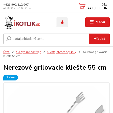
0
ks
+421 902 212 007
za
0,00 EUR
od 8:00 - do 16:00 hod
Menu
Hľadať
Úvod
Kuchynské nástroje
Kliešte, obracačky, ihly
Nerezové grilovacie
kliešte 55 cm
Nerezové grilovacie kliešte 55 cm
Novinka