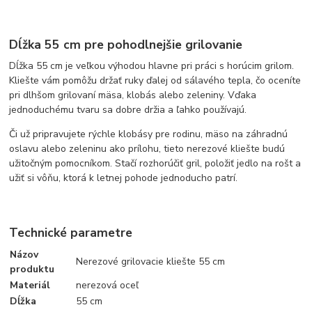
Dĺžka 55 cm pre pohodlnejšie grilovanie
Dĺžka 55 cm je veľkou výhodou hlavne pri práci s horúcim grilom.
Kliešte vám pomôžu držať ruky ďalej od sálavého tepla, čo oceníte
pri dlhšom grilovaní mäsa, klobás alebo zeleniny. Vďaka
jednoduchému tvaru sa dobre držia a ľahko používajú.
Či už pripravujete rýchle klobásy pre rodinu, mäso na záhradnú
oslavu alebo zeleninu ako prílohu, tieto nerezové kliešte budú
užitočným pomocníkom. Stačí rozhorúčiť gril, položiť jedlo na rošt a
užiť si vôňu, ktorá k letnej pohode jednoducho patrí.
Technické parametre
Názov
Nerezové grilovacie kliešte 55 cm
produktu
Materiál
nerezová oceľ
Dĺžka
55 cm