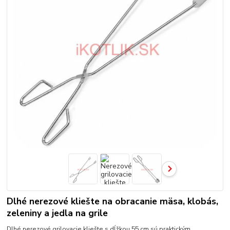
Dlhé nerezové kliešte na obracanie mäsa, klobás,
zeleniny a jedla na grile
Dlhé nerezové grilovacie kliešte s dĺžkou 55 cm sú praktickým