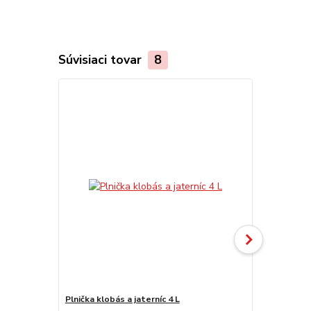
Súvisiaci tovar
8
TOP produkt
Plnička klobás a jaterníc 4 L
Nádoba na m