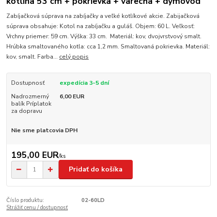
kotlina 53 cm + pokrievka + varecha + dymovod
Zabíjačková súprava na zabíjačky a veľké kotlíkové akcie. Zabijačková
súprava obsahuje: Kotol na zabíjačku a guláš. Objem: 60 L. Veľkosť:
Vrchny priemer: 59 cm. Výška: 33 cm. Materiál: kov, dvojvrstvový smalt.
Hrúbka smaltovaného kotla: cca 1,2 mm. Smaltovaná pokrievka. Materiál:
kov, smalt. Farba...
celý popis
Dostupnosť
expedícia 3-5 dní
Nadrozmerný
6,00 EUR
balík Príplatok
za dopravu
Nie sme platcovia DPH
195,00 EUR
/
ks
Pridať do košíka
Číslo produktu:
02-60LD
Strážiť cenu / dostupnosť