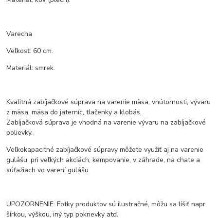
Varecha
Veľkosť: 60 cm.
Materiál: smrek.
Kvalitná zabíjačkové súprava na varenie mäsa, vnútornosti, vývaru
z mäsa, mäsa do jaterníc, tlačenky a klobás.
Zabíjačková súprava je vhodná na varenie vývaru na zabíjačkové
polievky.
Veľkokapacitné zabíjačkové súpravy môžete využiť aj na varenie
gulášu, pri veľkých akciách, kempovanie, v záhrade, na chate a
súťažiach vo varení gulášu.
UPOZORNENIE: Fotky produktov sú ilustračné, môžu sa líšiť napr.
šírkou, výškou, iný typ pokrievky atď.