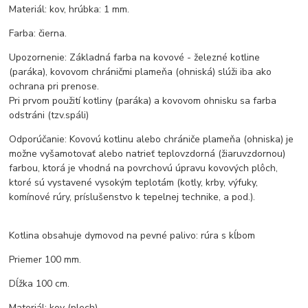
Materiál: kov, hrúbka: 1 mm.
Farba: čierna.
Upozornenie: Základná farba na kovové - železné kotline
(paráka), kovovom chráničmi plameňa (ohniská) slúži iba ako
ochrana pri prenose.
Pri prvom použití kotliny (paráka) a kovovom ohnisku sa farba
odstráni (tzv.spáli)
Odporúčanie: Kovovú kotlinu alebo chrániče plameňa (ohniska) je
možne vyšamotovať alebo natrieť teplovzdorná (žiaruvzdornou)
farbou, ktorá je vhodná na povrchovú úpravu kovových plôch,
ktoré sú vystavené vysokým teplotám (kotly, krby, výfuky,
komínové rúry, príslušenstvo k tepelnej technike, a pod.).
Kotlina obsahuje dymovod na pevné palivo: rúra s kĺbom
Priemer 100 mm.
Dĺžka 100 cm.
Materiál: kov (plech).