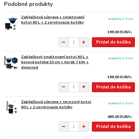
Podobné produkty
Zabíjačková súprava + smaltovaný
expedícia 3-5 dní
kotol 60 L + 2 servírovacie kotlíky
199,00 EUR
/
ks
Pridať do košíka
Zabíjačkový smaltovaný kotol 60 L +
expedícia 3-5 dní
kovová kotlina 53 cm + horák 7 kW +
dymovod
199,00 EUR
/
ks
Pridať do košíka
Zabíjačková súprava + nerezový kotol
expedícia 3-5 dní
60 L + 2 servírovacie kotlíky
465,00 EUR
/
ks
Pridať do košíka