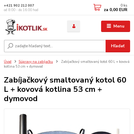
0
ks
+421 902 212 007
za
0,00 EUR
od 8:00 - do 16:00 hod
Menu
Hľadať
Úvod
Súpravy na zabíjačku
Zabíjačkový smaltovaný kotol 60 L + kovová
kotlina 53 cm + dymovod
Zabíjačkový smaltovaný kotol 60
L + kovová kotlina 53 cm +
dymovod