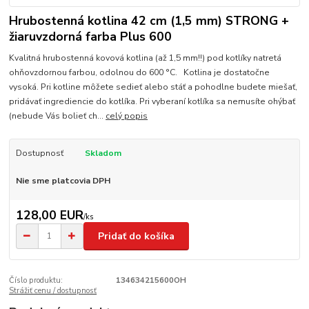
Hrubostenná kotlina 42 cm (1,5 mm) STRONG +
žiaruvzdorná farba Plus 600
Kvalitná hrubostenná kovová kotlina (až 1,5 mm!!) pod kotlíky natretá
ohňovzdornou farbou, odolnou do 600 °C. Kotlina je dostatočne
vysoká. Pri kotline môžete sedieť alebo stáť a pohodlne budete miešať,
pridávať ingrediencie do kotlíka. Pri vyberaní kotlíka sa nemusíte ohýbať
(nebude Vás bolieť ch...
celý popis
Dostupnosť
Skladom
Nie sme platcovia DPH
128,00 EUR
/
ks
Pridať do košíka
Číslo produktu:
134634215600OH
Strážiť cenu / dostupnosť