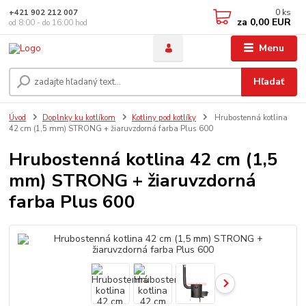
0
ks
+421 902 212 007
za
0,00 EUR
od 8:00 - do 16:00 hod
Menu
Hľadať
Úvod
Doplnky ku kotlíkom
Kotliny pod kotlíky
Hrubostenná kotlina
42 cm (1,5 mm) STRONG + žiaruvzdorná farba Plus 600
Hrubostenná kotlina 42 cm (1,5
mm) STRONG + žiaruvzdorná
farba Plus 600