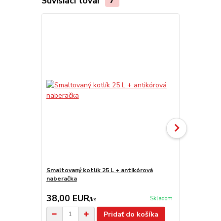
Súvisiaci tovar
7
Smaltovaný kotlík 25 L + antikórová
Smaltovaný k
naberačka
38,00 EUR
37,50 E
Skladom
/
ks
Pridať do košíka