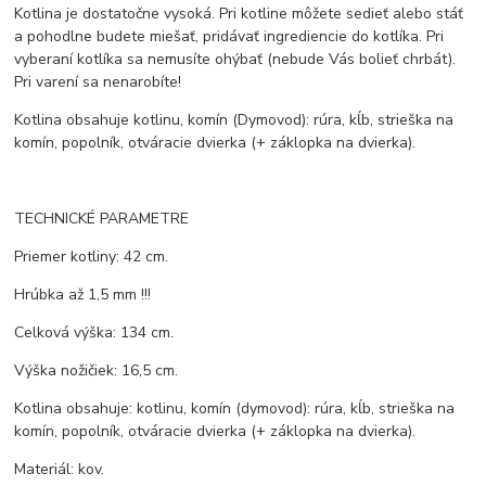
Kotlina je dostatočne vysoká. Pri kotline môžete sedieť alebo stáť
a pohodlne budete miešať, pridávať ingrediencie do kotlíka. Pri
vyberaní kotlíka sa nemusíte ohýbať (nebude Vás bolieť chrbát).
Pri varení sa nenarobíte!
Kotlina obsahuje kotlinu, komín (Dymovod): rúra, kĺb, strieška na
komín, popolník, otváracie dvierka (+ záklopka na dvierka).
TECHNICKÉ PARAMETRE
Priemer kotliny: 42 cm.
Hrúbka až 1,5 mm !!!
Celková výška: 134 cm.
Výška nožičiek: 16,5 cm.
Kotlina obsahuje: kotlinu, komín (dymovod): rúra, kĺb, strieška na
komín, popolník, otváracie dvierka (+ záklopka na dvierka).
Materiál: kov.