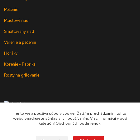
Pečenie
Plastový riad
Smaltovaný riad
Varenie a pečenie
Horáky
Korenie - Paprika
Rošty na grilovanie
+421 902 212 007
od 8:00 - do 16:00 hod
Tento web používa súbory cookie. Ďalším prechádzaním tohto
webu vyjadrujete súhlas s ich používaním. Viac informácií v pod
info@kotlik.sk
kategórií Obchodných podmienok.