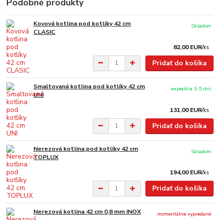
Podobné produkty
Kovová kotlina pod kotlíky 42 cm
Skladom
CLASIC
82,00 EUR
/
ks
Pridať do košíka
Smaltovaná kotlina pod kotlíky 42 cm
expedícia 3-5 dní
UNI
131,00 EUR
/
ks
Pridať do košíka
Nerezová kotlina pod kotlíky 42 cm
Skladom
TOPLUX
194,00 EUR
/
ks
Pridať do košíka
Nerezová kotlina 42 cm 0,8 mm INOX
momentálne vypredané