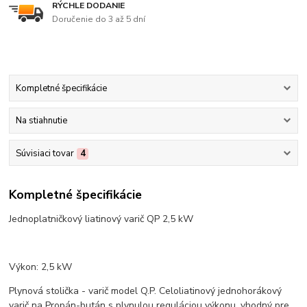
RÝCHLE DODANIE
Doručenie do 3 až 5 dní
Kompletné špecifikácie
Na stiahnutie
Súvisiaci tovar
4
Kompletné špecifikácie
Jednoplatničkový liatinový varič QP 2,5 kW
Výkon: 2,5 kW
Plynová stolička - varič model Q.P. Celoliatinový jednohorákový
varič na Propán-bután s plynulou reguláciou výkonu, vhodný pre