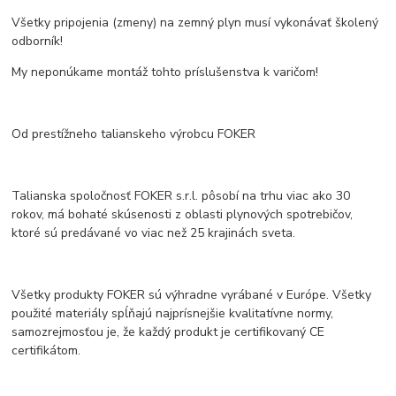
Všetky pripojenia (zmeny) na zemný plyn musí vykonávať školený
odborník!
My neponúkame montáž tohto príslušenstva k varičom!
Od prestížneho talianskeho výrobcu FOKER
Talianska spoločnosť FOKER s.r.l. pôsobí na trhu viac ako 30
rokov, má bohaté skúsenosti z oblasti plynových spotrebičov,
ktoré sú predávané vo viac než 25 krajinách sveta.
Všetky produkty FOKER sú výhradne vyrábané v Európe. Všetky
použité materiály spĺňajú najprísnejšie kvalitatívne normy,
samozrejmosťou je, že každý produkt je certifikovaný CE
certifikátom.