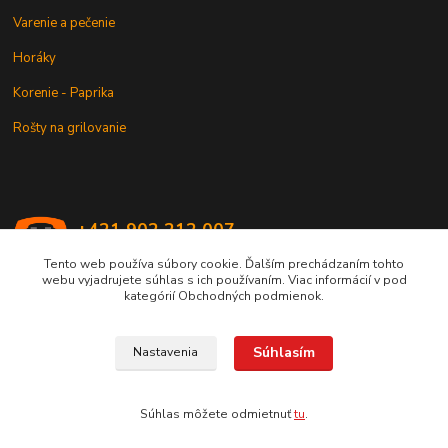
Varenie a pečenie
Horáky
Korenie - Paprika
Rošty na grilovanie
+421 902 212 007
od 8:00 - do 16:00 hod
Tento web používa súbory cookie. Ďalším prechádzaním tohto
webu vyjadrujete súhlas s ich používaním. Viac informácií v pod
info@kotlik.sk
kategórií Obchodných podmienok.
Súhlasím
Nastavenia
Copyright © 2017-2027 MACSHOP.SK, všetky práva vyhradené..
Súhlas môžete odmietnuť
tu
.
Vytvorené na
Eshop-rychlo.sk