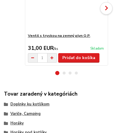
Ventil s tryskou na zemný plyn Q.P.
Regulátor t
mbar
31,00 EUR
14,90 E
Skladom
/
ks
Pridať do košíka
Tovar zaradený v kategóriách
Doplnky ku kotlíkom
Variče, Camping
Horáky
Horáky pod kotlíky