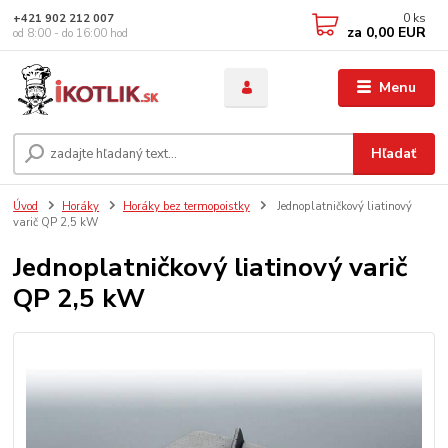
0
ks
+421 902 212 007
za
0,00 EUR
od 8:00 - do 16:00 hod
Menu
Hľadať
Úvod
Horáky
Horáky bez termopoistky
Jednoplatničkový liatinový
varič QP 2,5 kW
Jednoplatničkový liatinový varič
QP 2,5 kW