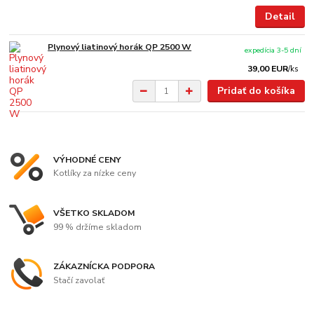
Detail
Plynový liatinový horák QP 2500 W
expedícia 3-5 dní
39,00 EUR
/
ks
Pridať do košíka
VÝHODNÉ CENY
Kotlíky za nízke ceny
VŠETKO SKLADOM
99 % držíme skladom
ZÁKAZNÍCKA PODPORA
Stačí zavolať