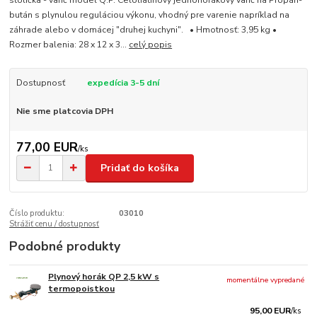
stolička - varič model Q.P. Celoliatinový jednohorákový varič na Propán-
bután s plynulou reguláciou výkonu, vhodný pre varenie napríklad na
záhrade alebo v domácej "druhej kuchyni". • Hmotnosť: 3,95 kg •
Rozmer balenia: 28 x 12 x 3...
celý popis
Dostupnosť
expedícia 3-5 dní
Nie sme platcovia DPH
77,00 EUR
/
ks
Pridať do košíka
Číslo produktu:
03010
Strážiť cenu / dostupnosť
Podobné produkty
Plynový horák QP 2,5 kW s
momentálne vypredané
termopoistkou
95,00 EUR
/
ks