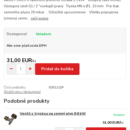
variče FOKER s výkonom jedného horáka 2,5 kW. Vstupný závit M10x1
Výstupný závit G1 / 2 "vonkajší pravý Tryska M6 x Ø1, 10 mm Pre tlak
zemného plynu 20 mbar Dôležité upozornenie: Všetky pripojenia
(zmeny) zemn...
celý popis
Dostupnosť
Skladom
Nie sme platcovia DPH
31,00 EUR
/
ks
Pridať do košíka
Číslo produktu:
03511QP
Strážiť cenu / dostupnosť
Podobné produkty
Ventil s tryskou na zemný plyn 8,8 kW
Skladom
31,00 EUR
/
ks