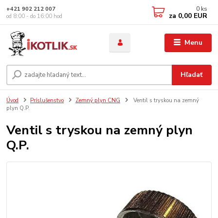
0
ks
+421 902 212 007
za
0,00 EUR
od 8:00 - do 16:00 hod
Menu
Hľadať
Úvod
Príslušenstvo
Zemný plyn CNG
Ventil s tryskou na zemný
plyn Q.P.
Ventil s tryskou na zemný plyn
Q.P.