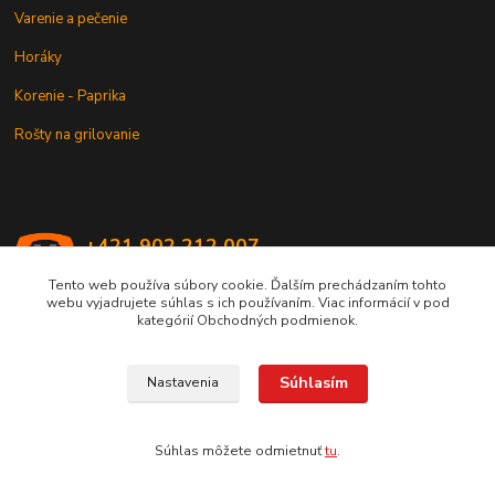
Varenie a pečenie
Horáky
Korenie - Paprika
Rošty na grilovanie
+421 902 212 007
od 8:00 - do 16:00 hod
Tento web používa súbory cookie. Ďalším prechádzaním tohto
webu vyjadrujete súhlas s ich používaním. Viac informácií v pod
info@kotlik.sk
kategórií Obchodných podmienok.
Súhlasím
Nastavenia
Copyright © 2017-2027 MACSHOP.SK, všetky práva vyhradené..
Súhlas môžete odmietnuť
tu
.
Vytvorené na
Eshop-rychlo.sk