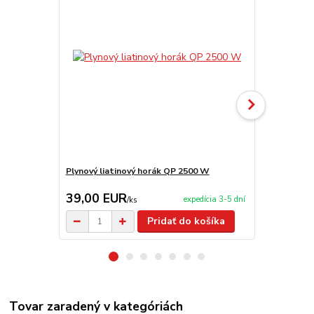
Plynový liatinový horák QP 2500 W
Plynový hor
39,00 EUR
95,00 E
expedícia 3-5 dní
/
ks
Pridať do košíka
Tovar zaradený v kategóriách