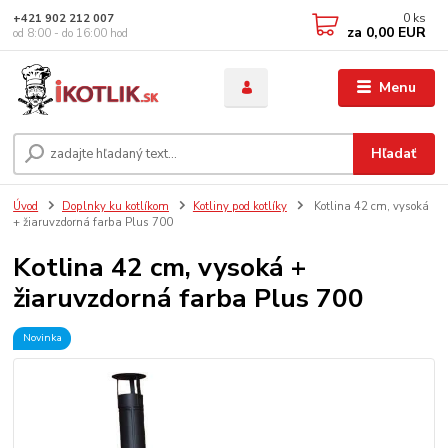
0
ks
+421 902 212 007
za
0,00 EUR
od 8:00 - do 16:00 hod
Menu
Hľadať
Úvod
Doplnky ku kotlíkom
Kotliny pod kotlíky
Kotlina 42 cm, vysoká
+ žiaruvzdorná farba Plus 700
Kotlina 42 cm, vysoká +
žiaruvzdorná farba Plus 700
Novinka