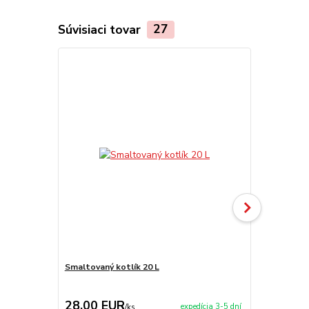
Súvisiaci tovar
27
Smaltovaný kotlík 20 L
Smaltovaný k
naberačka
28,00 EUR
34,00 E
expedícia 3-5 dní
/
ks