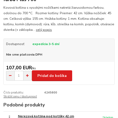
Kovová kotlina s vysokými nožičkami natretá žiaruvzdornou farbou,
odolnou do 700 °C. Rozmer kotliny: Priemer: 42 cm. Výška nožičiek: 45
cm. Celková výška: 155 cm. Hrúbka kotliny: 1 mm. Kotlina obsahuje:
kotlinu, komín (dymovod): rúra, kĺb, strieška na komín, popolník, otváracie
dvierka (+ záklopka...
celý popis
Dostupnosť
expedícia 3-5 dní
Nie sme platcovia DPH
107,00 EUR
/
ks
Pridať do košíka
Číslo produktu:
4245600
Strážiť cenu / dostupnosť
Podobné produkty
Nerezová kotlina pod kotlíky 42 cm
Skladom