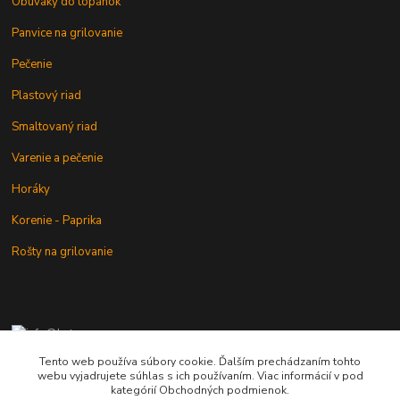
Obuváky do topánok
Panvice na grilovanie
Pečenie
Plastový riad
Smaltovaný riad
Varenie a pečenie
Horáky
Korenie - Paprika
Rošty na grilovanie
+421 902 212 007
od 8:00 - do 16:00 hod
Tento web používa súbory cookie. Ďalším prechádzaním tohto
webu vyjadrujete súhlas s ich používaním. Viac informácií v pod
info@kotlik.sk
kategórií Obchodných podmienok.