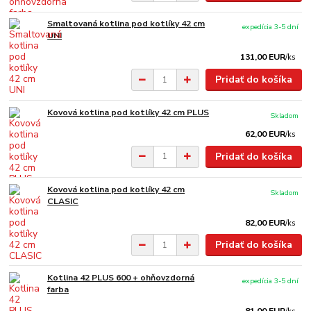
Smaltovaná kotlina pod kotlíky 42 cm
expedícia 3-5 dní
UNI
131,00 EUR
/
ks
Pridať do košíka
Kovová kotlina pod kotlíky 42 cm PLUS
Skladom
62,00 EUR
/
ks
Pridať do košíka
Kovová kotlina pod kotlíky 42 cm
Skladom
CLASIC
82,00 EUR
/
ks
Pridať do košíka
Kotlina 42 PLUS 600 + ohňovzdorná
expedícia 3-5 dní
farba