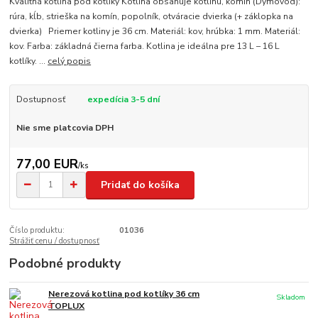
Kvalitná kotlina pod kotlíky Kotlina obsahuje kotlinu, komín (Dymovod):
rúra, kĺb, strieška na komín, popolník, otváracie dvierka (+ záklopka na
dvierka) Priemer kotliny je 36 cm. Materiál: kov, hrúbka: 1 mm. Materiál:
kov. Farba: základná čierna farba. Kotlina je ideálna pre 13 L – 16 L
kotlíky. ...
celý popis
Dostupnosť
expedícia 3-5 dní
Nie sme platcovia DPH
77,00 EUR
/
ks
Pridať do košíka
Číslo produktu:
01036
Strážiť cenu / dostupnosť
Podobné produkty
Nerezová kotlina pod kotlíky 36 cm
Skladom
TOPLUX