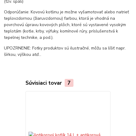
(tzv. spáli)
Odporúčanie: Kovovú kotlinu je možne vyšamotovať alebo natrieť
teplovzdornou (žiaruvzdornou) farbou, ktorá je vhodná na
povrchovú úpravu kovových plôch, ktoré sú vystavené vysokým
teplotám (kotle, krby, výfuky, komínové rúry, príslušenstvá k
tepelnej technike, a pod.).
UPOZRNENIE: Fotky produktov sú ilustračné, môžu sa líšiť napr.
šírkou, výškou atď...
Súvisiaci tovar
7