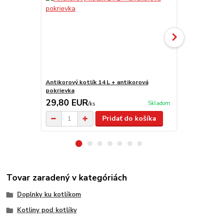
Antikorový kotlík 14 L + antikorová
Smaltovaný k
pokrievka
29,80 EUR
28,50 E
Skladom
/
ks
Pridať do košíka
Tovar zaradený v kategóriách
Doplnky ku kotlíkom
Kotliny pod kotlíky