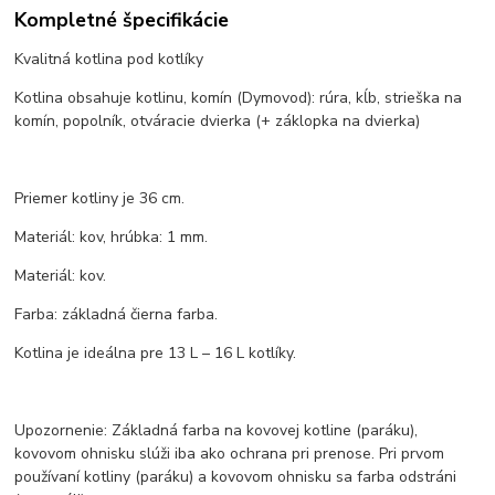
Kompletné špecifikácie
Kvalitná kotlina pod kotlíky
Kotlina obsahuje kotlinu, komín (Dymovod): rúra, kĺb, strieška na
komín, popolník, otváracie dvierka (+ záklopka na dvierka)
Priemer kotliny je 36 cm.
Materiál: kov, hrúbka: 1 mm.
Materiál: kov.
Farba: základná čierna farba.
Kotlina je ideálna pre 13 L – 16 L kotlíky.
Upozornenie: Základná farba na kovovej kotline (paráku),
kovovom ohnisku slúži iba ako ochrana pri prenose. Pri prvom
používaní kotliny (paráku) a kovovom ohnisku sa farba odstráni