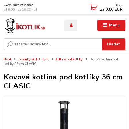
0
ks
+421 902 212 007
za
0,00 EUR
od 8:00 - do 16:00 hod
Menu
Hľadať
Úvod
Doplnky ku kotlíkom
Kotliny pod kotlíky
Kovová kotlina pod
kotlíky 36 cm CLASIC
Kovová kotlina pod kotlíky 36 cm
CLASIC