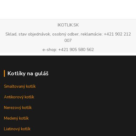
IKOTLIK.SK
Sklad, stav objednávok, osobný odber, reklamácie: +421 902 212
007
e-shop: +421 905 580 562
Kotlíky na guláš
Smaltovaný kotlík
Antikorový kotlík
Nerezový kotlík
Medený kotlík
Liatinový kotlík