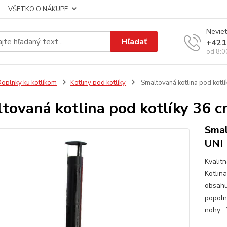
VŠETKO O NÁKUPE
Neviet
Hľadať
+421
od 8:0
oplnky ku kotlíkom
Kotliny pod kotlíky
Smaltovaná kotlina pod kotlí
tovaná kotlina pod kotlíky 36 
Smal
UNI
Kvalit
Kotlin
obsahuj
popoln
nohy Ve