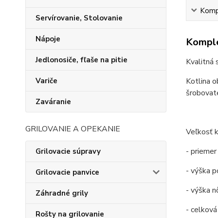
Kompl
Servírovanie, Stolovanie
Nápoje
Komple
Jedlonosiče, fľaše na pitie
Kvalitná 
Kotlina o
Variče
šrobovat
Zaváranie
GRILOVANIE A OPEKANIE
Veľkosť k
- priemer
Grilovacie súpravy
- výška po
Grilovacie panvice
- výška n
Záhradné grily
- celková 
Rošty na grilovanie