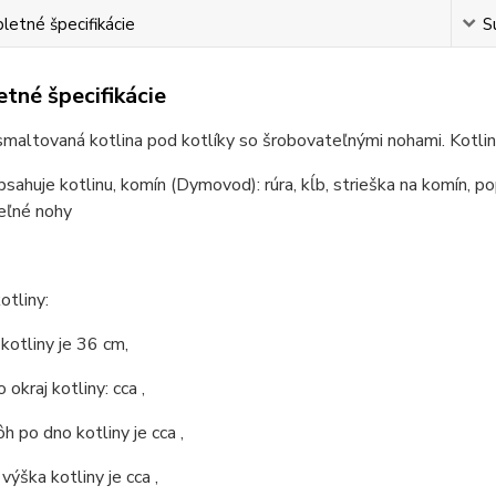
etné špecifikácie
S
tné špecifikácie
smaltovaná kotlina pod kotlíky so šrobovateľnými nohami. Kotli
bsahuje kotlinu, komín (Dymovod): rúra, kĺb, strieška na komín, po
eľné nohy
otliny:
 kotliny je 36 cm,
 okraj kotliny: cca ,
ôh po dno kotliny je cca ,
výška kotliny je cca ,