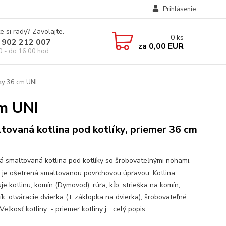
Prihlásenie
e si rady? Zavolajte.
0
ks
 902 212 007
za
0,00 EUR
0 - do 16:00 hod
ky 36 cm UNI
cm UNI
tovaná kotlina pod kotlíky, priemer 36 cm
ná smaltovaná kotlina pod kotlíky so šrobovateľnými nohami.
a je ošetrená smaltovanou povrchovou úpravou. Kotlina
e kotlinu, komín (Dymovod): rúra, kĺb, strieška na komín,
ík, otváracie dvierka (+ záklopka na dvierka), šrobovateľné
ľkosť kotliny: - priemer kotliny j...
celý popis