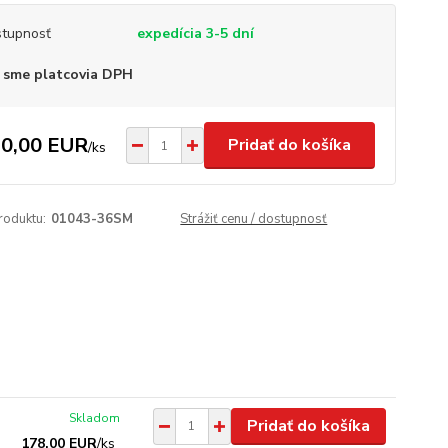
tupnosť
expedícia 3-5 dní
 sme platcovia DPH
0,00 EUR
Pridať do košíka
/
ks
roduktu:
01043-36SM
Strážiť cenu / dostupnosť
Skladom
Pridať do košíka
178,00 EUR
/
ks