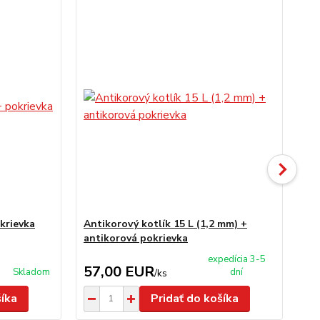
krievka
Antikorový kotlík 15 L (1,2 mm) +
Ner
antikorová pokrievka
an
expedícia 3-5
57,00 EUR
1
Skladom
dní
/
ks
šíka
Pridať do košíka