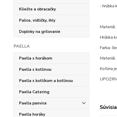
- hrúbka 
Kliešte a obracačky
Palice, vidličky, ihly
Materiál:
Doplnky na grilovanie
Hrúbka k
PAELLA
Farba: či
Materiál:
Paella s horákom
Kotlina j
Paella s kotlinou
UPOZRNENI
Paella s kotlíkom a kotlinou
Paella Catering
Paella panvice
Súvisia
Paella horáky