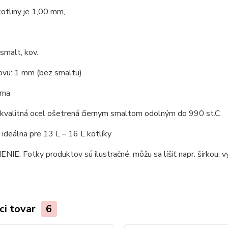
kotliny je 1,00 mm,
 smalt, kov.
ovu: 1 mm (bez smaltu)
erna
 kvalitná ocel ošetrená čiernym smaltom odolným do 990 st.C
e ideálna pre 13 L – 16 L kotlíky
E: Fotky produktov sú ilustračné, môžu sa líšiť napr. šírkou, vý
ci tovar
6