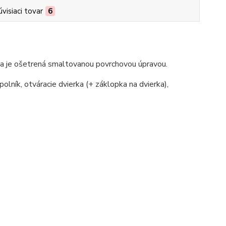
úvisiaci tovar
6
na je ošetrená smaltovanou povrchovou úpravou.
polník, otváracie dvierka (+ záklopka na dvierka),