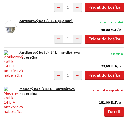
Pridať do košíka
Antikorový kotlík 15 L (1,2 mm)
expedícia 3-5 dní
46,00 EUR
/
ks
Pridať do košíka
Antikorový kotlík 14 L + antikórová
Skladom
naberačka
23,60 EUR
/
ks
Pridať do košíka
Medený kotlík 14 L + antikórová
momentálne vypredané
naberačka
181,00 EUR
/
ks
Detail