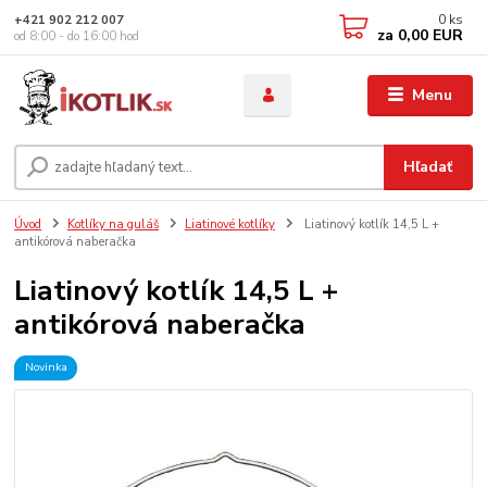
0
ks
+421 902 212 007
za
0,00 EUR
od 8:00 - do 16:00 hod
Menu
Hľadať
Úvod
Kotlíky na guláš
Liatinové kotlíky
Liatinový kotlík 14,5 L +
antikórová naberačka
Liatinový kotlík 14,5 L +
antikórová naberačka
Novinka