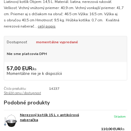
Liatinový kotlík Objem: 14,5 L. Materiál: liatina, nerezová rukoväť.
Veľkosť: Vrchný vnútorný priemer: 40,9 cm. Vrchný vonkajší priemer: 41,7
cm. Priemer aj s držiakom na obruč: 46.5 cm Výška: 16,5 cm. Výška aj
s obručou 40,5 cm Hmotnosť: 9,5 kg. Hrúbka kotlíka: 0,7 cm. Kvalitná
nerezová naberač...
celý popis
Dostupnosť
momentálne vypredané
Nie sme platcovia DPH
57,00 EUR
/
ks
Momentálne nie je k dispozícii
Číslo produktu:
14237
Strážiť cenu / dostupnosť
Podobné produkty
Nerezový kotlík 15 L + antikórová
Skladom
naberačka
110,00 EUR
/
ks