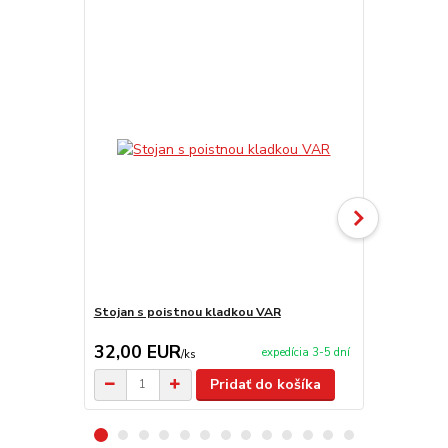
Stojan s poistnou kladkou VAR
Stojan (Troj
32,00 EUR
16,00 E
expedícia 3-5 dní
/
ks
Pridať do košíka