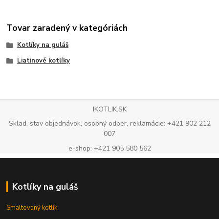
Tovar zaradený v kategóriách
Kotlíky na guláš
Liatinové kotlíky
IKOTLIK.SK
Sklad, stav objednávok, osobný odber, reklamácie: +421 902 212
007
e-shop: +421 905 580 562
Kotlíky na guláš
Smaltovaný kotlík