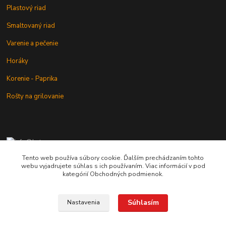
Plastový riad
Smaltovaný riad
Varenie a pečenie
Horáky
Korenie - Paprika
Rošty na grilovanie
+421 902 212 007
od 8:00 - do 16:00 hod
Tento web používa súbory cookie. Ďalším prechádzaním tohto
webu vyjadrujete súhlas s ich používaním. Viac informácií v pod
info@kotlik.sk
kategórií Obchodných podmienok.
Súhlasím
Nastavenia