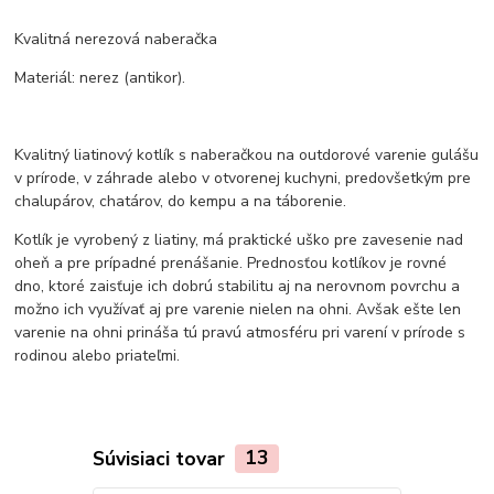
Kvalitná nerezová naberačka
Materiál: nerez (antikor).
Kvalitný liatinový kotlík s naberačkou na outdorové varenie gulášu
v prírode, v záhrade alebo v otvorenej kuchyni, predovšetkým pre
chalupárov, chatárov, do kempu a na táborenie.
Kotlík je vyrobený z liatiny, má praktické uško pre zavesenie nad
oheň a pre prípadné prenášanie. Prednosťou kotlíkov je rovné
dno, ktoré zaisťuje ich dobrú stabilitu aj na nerovnom povrchu a
možno ich využívať aj pre varenie nielen na ohni. Avšak ešte len
varenie na ohni prináša tú pravú atmosféru pri varení v prírode s
rodinou alebo priateľmi.
Súvisiaci tovar
13