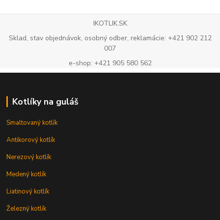
IKOTLIK.SK
Sklad, stav objednávok, osobný odber, reklamácie: +421 902 212
007
e-shop: +421 905 580 562
Kotlíky na guláš
Smaltovaný kotlík
Antikorový kotlík
Nerezový kotlík
Medený kotlík
Liatinový kotlík
Železný kotlík