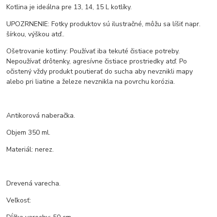
Kotlina je ideálna pre 13, 14, 15 L kotlíky.
UPOZRNENIE: Fotky produktov sú ilustračné, môžu sa líšiť napr.
šírkou, výškou atď..
Ošetrovanie kotliny: Používať iba tekuté čistiace potreby.
Nepoužívať drôtenky, agresívne čistiace prostriedky atď. Po
očistený vždy produkt poutierať do sucha aby nevznikli mapy
alebo pri liatine a železe nevznikla na povrchu korózia.
Antikorová naberačka.
Objem 350 ml.
Materiál: nerez.
Drevená varecha.
Veľkosť: