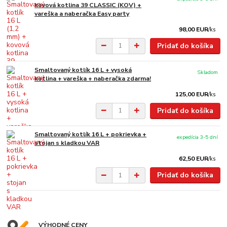
kovová kotlina 39 CLASSIC (KOV) +
vareška a naberačka Easy party
98,00 EUR
/
ks
Pridať do košíka
Smaltovaný kotlík 16 L + vysoká
Skladom
kotlina + vareška + naberačka zdarma!
125,00 EUR
/
ks
Pridať do košíka
Smaltovaný kotlík 16 L + pokrievka +
expedícia 3-5 dní
stojan s kladkou VAR
62,50 EUR
/
ks
Pridať do košíka
VÝHODNÉ CENY