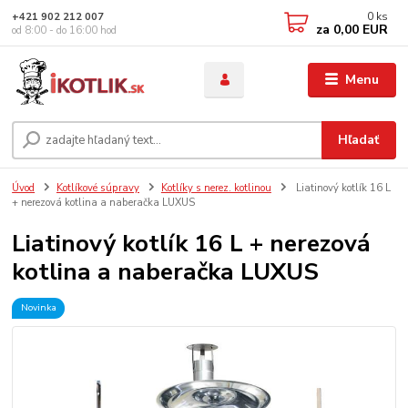
0
ks
+421 902 212 007
za
0,00 EUR
od 8:00 - do 16:00 hod
Menu
Hľadať
Úvod
Kotlíkové súpravy
Kotlíky s nerez. kotlinou
Liatinový kotlík 16 L
+ nerezová kotlina a naberačka LUXUS
Liatinový kotlík 16 L + nerezová
kotlina a naberačka LUXUS
Novinka