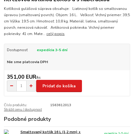
Kotlíková gulášová súprava obsahuje: Liatinový kotlík so smaltovanou
úpravou (smaltovaný povrch). Objem: 16 L. Veľkosť: Vrchný priemer: 39,5
cm Výška: 19,5 cm. Hmotnosť: 10,8 kg. Materiál: liatina, smaltovaný
povrch, nerezová rukoväť. Antikorová pokrievka. Vrchný priemer
pokrievky: 41 cm. Mate...
celý popis
Dostupnosť
expedícia 3-5 dní
Nie sme platcovia DPH
351,00 EUR
/
ks
Pridať do košíka
Číslo produktu:
1563612013
Strážiť cenu / dostupnosť
Podobné produkty
Smaltovaný kotlík 16 L (1,2 mm) +
expedícia 3-5 dní