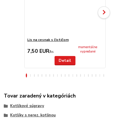
Lis na cesnak s čističom
Smaltovaný 
momentálne
7,50 EUR
5,50 EU
vypredané
/
ks
Detail
Tovar zaradený v kategóriách
Kotlíkové súpravy
Kotlíky s nerez. kotlinou