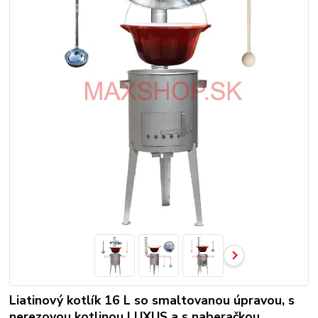
Liatinový kotlík 16 L so smaltovanou úpravou, s
nerezovou kotlinou LUXUS a s naberačkou