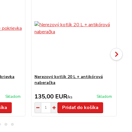
krievka
Nerezový kotlík 20 L + antikórová
Ner
naberačka
an
135,00 EUR
1
Skladom
Skladom
/
ks
šíka
Pridať do košíka