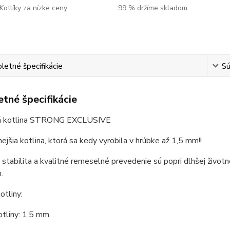
Kotlíky za nízke ceny
99 % držíme skladom
etné špecifikácie
Sú
tné špecifikácie
á kotlina STRONG EXCLUSIVE
nejšia kotlina, ktorá sa kedy vyrobila v hrúbke až 1,5 mm!!
 stabilita a kvalitné remeselné prevedenie sú popri dlhšej životn
.
tliny:
tliny: 1,5 mm.