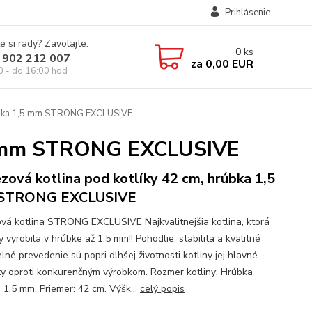
Prihlásenie
e si rady? Zavolajte.
0
ks
 902 212 007
za
0,00 EUR
0 - do 16:00 hod
rúbka 1,5 mm STRONG EXCLUSIVE
,5 mm STRONG EXCLUSIVE
zová kotlina pod kotlíky 42 cm, hrúbka 1,5
STRONG EXCLUSIVE
vá kotlina STRONG EXCLUSIVE Najkvalitnejšia kotlina, ktorá
 vyrobila v hrúbke až 1,5 mm!! Pohodlie, stabilita a kvalitné
né prevedenie sú popri dlhšej životnosti kotliny jej hlavné
ty oproti konkurenčným výrobkom. Rozmer kotliny: Hrúbka
: 1,5 mm. Priemer: 42 cm. Výšk...
celý popis