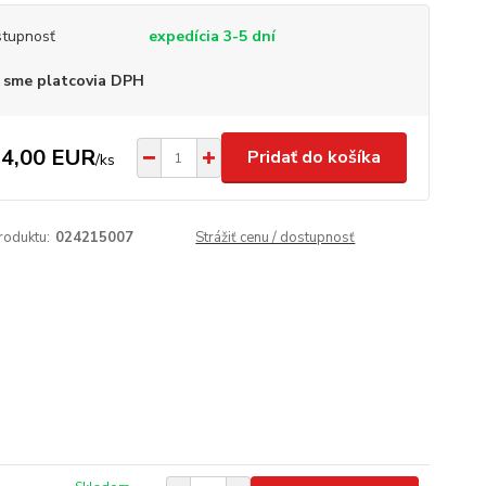
tupnosť
expedícia 3-5 dní
 sme platcovia DPH
4,00 EUR
Pridať do košíka
/
ks
roduktu:
024215007
Strážiť cenu / dostupnosť