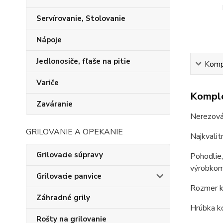
Servírovanie, Stolovanie
Nápoje
Jedlonosiče, fľaše na pitie
Kompl
Variče
Komple
Zaváranie
Nerezov
GRILOVANIE A OPEKANIE
Najkvalit
Grilovacie súpravy
Pohodlie,
výrobkom
Grilovacie panvice
Rozmer ko
Záhradné grily
Hrúbka ko
Rošty na grilovanie