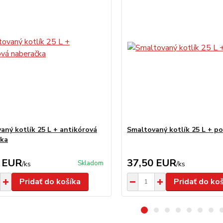
aný kotlík 25 L + antikórová
Smaltovaný kotlík 25 L + po
čka
 EUR
37,50 EUR
Skladom
/
ks
/
ks
Pridať do košíka
Pridať do ko