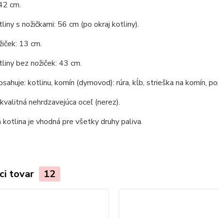
42 cm.
liny s nožičkami: 56 cm (po okraj kotliny).
iček: 13 cm.
liny bez nožiček: 43 cm.
bsahuje: kotlinu, komín (dymovod): rúra, kĺb, strieška na komín, po
 kvalitná nehrdzavejúca oceľ (nerez).
kotlina je vhodná pre všetky druhy paliva.
ci tovar
12