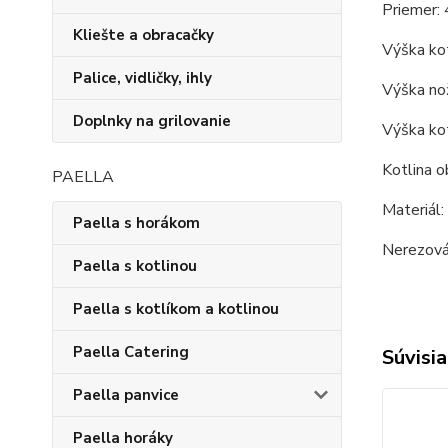
Priemer: 
Kliešte a obracačky
Výška kot
Palice, vidličky, ihly
Výška nož
Doplnky na grilovanie
Výška kot
Kotlina o
PAELLA
Materiál:
Paella s horákom
Nerezová 
Paella s kotlinou
Paella s kotlíkom a kotlinou
Paella Catering
Súvisia
Paella panvice
Paella horáky