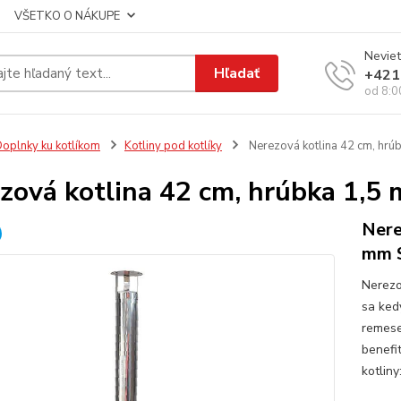
VŠETKO O NÁKUPE
Neviet
Hľadať
+421
od 8:0
oplnky ku kotlíkom
Kotliny pod kotlíky
Nerezová kotlina 42 cm, h
zová kotlina 42 cm, hrúbka 1
Nere
mm 
Nerezo
sa kedy
remesel
benefi
kotliny