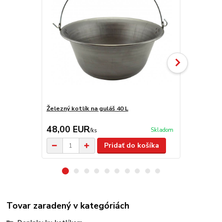
Železný kotlík na guláš 40 L
Smaltovaný k
48,00 EUR
55,00 E
Skladom
/
ks
Pridať do košíka
Tovar zaradený v kategóriách