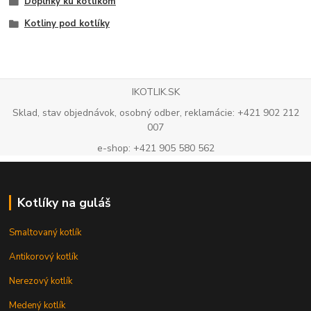
Doplnky ku kotlíkom
Kotliny pod kotlíky
IKOTLIK.SK
Sklad, stav objednávok, osobný odber, reklamácie: +421 902 212
007
e-shop: +421 905 580 562
Kotlíky na guláš
Smaltovaný kotlík
Antikorový kotlík
Nerezový kotlík
Medený kotlík