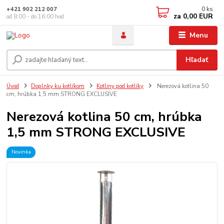
0
ks
+421 902 212 007
za
0,00 EUR
od 8:00 - do 16:00 hod
Menu
Hľadať
Úvod
Doplnky ku kotlíkom
Kotliny pod kotlíky
Nerezová kotlina 50
cm, hrúbka 1,5 mm STRONG EXCLUSIVE
Nerezová kotlina 50 cm, hrúbka
1,5 mm STRONG EXCLUSIVE
Novinka