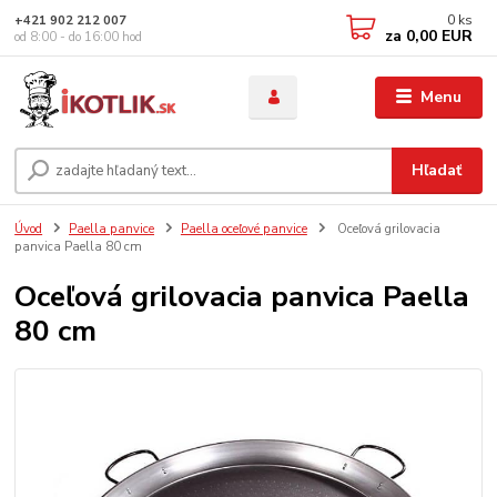
0
ks
+421 902 212 007
za
0,00 EUR
od 8:00 - do 16:00 hod
Menu
Hľadať
Úvod
Paella panvice
Paella oceľové panvice
Oceľová grilovacia
panvica Paella 80 cm
Oceľová grilovacia panvica Paella
80 cm