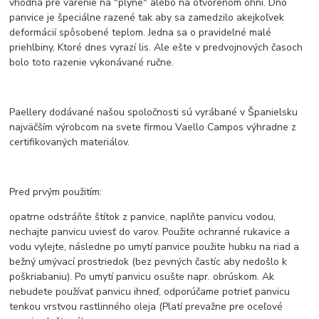
vhodná pre varenie na "plyne" alebo na otvorenom ohni. Dno
panvice je špeciálne razené tak aby sa zamedzilo akejkoľvek
deformácií spôsobené teplom. Jedna sa o pravidelné malé
priehlbiny, Ktoré dnes vyrazí lis. Ale ešte v predvojnových časoch
bolo toto razenie vykonávané ručne.
Paellery dodávané našou spoločnosti sú vyrábané v Španielsku
najväčším výrobcom na svete firmou Vaello Campos výhradne z
certifikovaných materiálov.
Pred prvým použitím:
opatrne odstráňte štítok z panvice, naplňte panvicu vodou,
nechajte panvicu uviesť do varov. Použite ochranné rukavice a
vodu vylejte, následne po umytí panvice použite hubku na riad a
bežný umývací prostriedok (bez pevných častíc aby nedošlo k
poškriabaniu). Po umytí panvicu osušte napr. obrúskom. Ak
nebudete používať panvicu ihneď, odporúčame potrieť panvicu
tenkou vrstvou rastlinného oleja (Platí prevažne pre oceľové