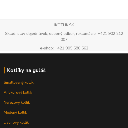
IKOTLIK.SK
Sklad, stav objednávok, osobný odber, reklamácie: +421 902 212
007
e-shop: +421 905 580 562
Kotlíky na guláš
Smaltovaný kotlík
Antikorový kotlík
Nerezový kotlík
Medený kotlík
Liatinový kotlík