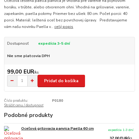
Oceľová leštená paella panvica je vhodná pre varenie na plynovom
horáku, v trúbte, alebo otvorenom ohni. Vhodná na grilovanie, varenie,
zapekaním, paella pokrmy. Priemer bez ušiek: 80 cm. Počet porcii: 40
porcii. Materiál: leštená oceľ bez povrchovej úpravy. Predstavujeme
vám našu novinku Paella v...
celý popis
Dostupnosť
expedícia 3-5 dní
Nie sme platcovia DPH
99,00 EUR
/
ks
Pridať do košíka
Číslo produktu:
P0180
Strážiť cenu / dostupnosť
Podobné produkty
Oceľová grilovacia panvica Paella 60 cm
expedícia 1-3 dní
37,00 EUR
/
ks