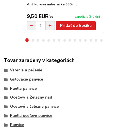
Antikorová naberačka 350 ml
Varecha 50 
9,50 EUR
3,90 EU
expedícia 3-5 dní
/
ks
Pridať do košíka
Tovar zaradený v kategóriách
Varenie a pečenie
Grilovacie panvice
Paella panvice
Oceľový a Železný riad
Ocelové a železné panvice
Paella oceľové panvice
Panvice