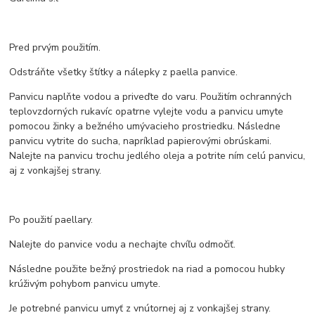
Pred prvým použitím.
Odstráňte všetky štítky a nálepky z paella panvice.
Panvicu naplňte vodou a priveďte do varu. Použitím ochranných
teplovzdorných rukavíc opatrne vylejte vodu a panvicu umyte
pomocou žinky a bežného umývacieho prostriedku. Následne
panvicu vytrite do sucha, napríklad papierovými obrúskami.
Nalejte na panvicu trochu jedlého oleja a potrite ním celú panvicu,
aj z vonkajšej strany.
Po použití paellary.
Nalejte do panvice vodu a nechajte chvíľu odmočiť.
Následne použite bežný prostriedok na riad a pomocou hubky
krúživým pohybom panvicu umyte.
Je potrebné panvicu umyť z vnútornej aj z vonkajšej strany.