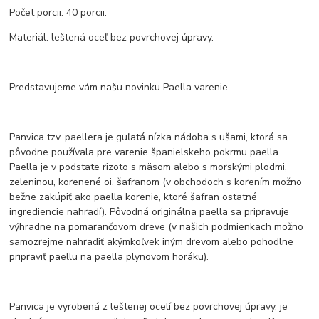
Počet porcii: 40 porcii.
Materiál: leštená oceľ bez povrchovej úpravy.
Predstavujeme vám našu novinku Paella varenie.
Panvica tzv. paellera je guľatá nízka nádoba s ušami, ktorá sa
pôvodne používala pre varenie španielskeho pokrmu paella.
Paella je v podstate rizoto s mäsom alebo s morskými plodmi,
zeleninou, korenené oi. šafranom (v obchodoch s korením možno
bežne zakúpiť ako paella korenie, ktoré šafran ostatné
ingrediencie nahradí). Pôvodná originálna paella sa pripravuje
výhradne na pomarančovom dreve (v našich podmienkach možno
samozrejme nahradiť akýmkoľvek iným drevom alebo pohodlne
pripraviť paellu na paella plynovom horáku).
Panvica je vyrobená z leštenej ocelí bez povrchovej úpravy, je