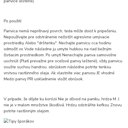
panvice leštené).
Po použití:
Panvica nemá nepriľnavý povrch, teda môže doisť k pripečeniu.
Nepoužívajte pre odstránenie nečistôt agresívne umývacie
prostriedky Alebo "drôtenku". Nechajte panvicu cca hodinu
odmočiť vo Vode následne ju umyte hubkou na riad bežným
čistiacim prostriedkom. Po umytí Nenechajte panva samovoľne
uschnúť (Platí prevažne pre oceľové panvy leštené), vždy panvicu
osušte suchou handrou. obrúskom následne potrite tenkou
vrstvou rastlinného oleja. Ak vlastníte viac panvou JE vhodné
Medzi panvy PRI uskladnenie vložiť obrúsok.
V prípade, že dôjde ku korózii Nie je dôvod na paniku, hrdza M. J.
nie je v malom množstve škodlivá. Hrdzu odstráňte kefkou Znovu
potrite rastlinným olejom.