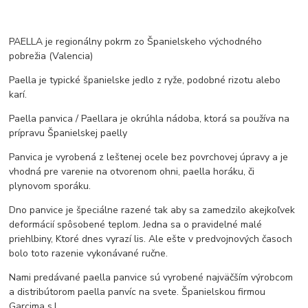
PAELLA je regionálny pokrm zo Španielskeho východného
pobrežia (Valencia)
Paella je typické španielske jedlo z ryže, podobné rizotu alebo
karí.
Paella panvica / Paellara je okrúhla nádoba, ktorá sa používa na
prípravu Španielskej paelly
Panvica je vyrobená z leštenej ocele bez povrchovej úpravy a je
vhodná pre varenie na otvorenom ohni, paella horáku, či
plynovom sporáku.
Dno panvice je špeciálne razené tak aby sa zamedzilo akejkoľvek
deformácií spôsobené teplom. Jedna sa o pravidelné malé
priehlbiny, Ktoré dnes vyrazí lis. Ale ešte v predvojnových časoch
bolo toto razenie vykonávané ručne.
Nami predávané paella panvice sú vyrobené najväčším výrobcom
a distribútorom paella panvíc na svete. Španielskou firmou
Garcima s.l