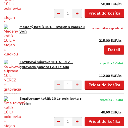
58,00 EUR
/
ks
Pridať do košíka
Medený kotlík 10 L + stojan s kladkou
momentálne vypredané
VAR
215,00 EUR
/
ks
Detail
Kotlíková súprava 10 L NEREZ +
expedícia 3-5 dní
grilovacia panvica PARTY MIX
112,00 EUR
/
ks
Pridať do košíka
Smaltovaný kotlík 10 L+ pokrievka +
expedícia 3-5 dní
stojan
48,60 EUR
/
ks
Pridať do košíka