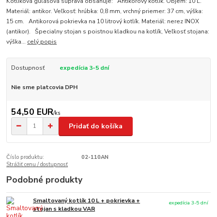
Kotlíková gulášová súprava obsahuje: Antikorový kotlík. Objem: 10 L.
Materiál: antikor. Veľkosť: hrúbka: 0,8 mm, vrchný priemer: 37 cm, výška:
15 cm. Antikorová pokrievka na 10 litrový kotlík. Materiál: nerez INOX
(antikor). Špecialny stojan s poistnou kladkou na kotlík, Veľkosť stojana:
výška...
celý popis
Dostupnosť
expedícia 3-5 dní
Nie sme platcovia DPH
54,50 EUR
/
ks
Pridať do košíka
Číslo produktu:
02-110AN
Strážiť cenu / dostupnosť
Podobné produkty
Smaltovaný kotlík 10 L + pokrievka +
expedícia 3-5 dní
stojan s kladkou VAR