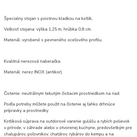
Špecialny stojan s poistnou kladkou na kotlík,
Veľkosť stojana: výška 1,25 m, hrúbka 0,8 cm.
Materiál: vyrobené s pevneného oceľového profilu.
Kvalitná nerezová naberačka.
Materiál: nerez INOX (antikor).
Čistenie: neutrálnym tekutým čistiacim prostriedkom na riad.
Podľa potreby môžete použiť na čistenie aj ľahko drhnúce
prípravky a prostriedky.
Kotlíková súprava na outdorové varenie gulášu a rybích polievok
v prírode, v záhrade alebo v otvorenej kuchyne, predovšetkým pre
chalupárov, poľovníkov, chatárov, rybárov do kempu a na