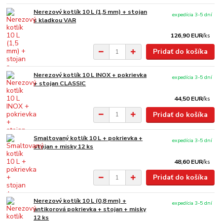
Nerezový kotlík 10 L (1,5 mm) + stojan
expedícia 3-5 dní
s kladkou VAR
126,90 EUR
/
ks
Pridať do košíka
Nerezový kotlík 10 L INOX + pokrievka
expedícia 3-5 dní
+ stojan CLASSIC
44,50 EUR
/
ks
Pridať do košíka
Smaltovaný kotlík 10 L + pokrievka +
expedícia 3-5 dní
stojan + misky 12 ks
48,60 EUR
/
ks
Pridať do košíka
Nerezový kotlík 10 L (0,8 mm) +
expedícia 3-5 dní
antikorová pokrievka + stojan + misky
12 ks