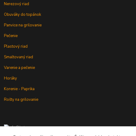
Nerezový riad
Obuváky do topánok
Panvice na grilovanie
Pečenie
Plastový riad
Smaltovaný riad
Varenie a pečenie
Horáky
Korenie - Paprika
Rošty na grilovanie
+421 902 212 007
od 8:00 - do 16:00 hod