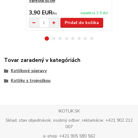
Varecha 50 cm
Servírovacia
3,90 EUR
55,00 E
expedícia 3-5 dní
/
ks
Pridať do košíka
Tovar zaradený v kategóriách
Kotlíkové súpravy
Kotlíky s trojnožkou
IKOTLIK.SK
Sklad, stav objednávok, osobný odber, reklamácie: +421 902 212
007
e-shop: +421 905 580 562