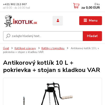
0
ks
+421 902 212 007
za
0,00 EUR
od 8:00 - do 16:00 hod
Menu
Hľadať
Úvod
Kotlíkové súpravy
Kotlíky s trojnožkou
Antikorový kotlík 10 L +
pokrievka + stojan s kladkou VAR
Antikorový kotlík 10 L +
pokrievka + stojan s kladkou VAR