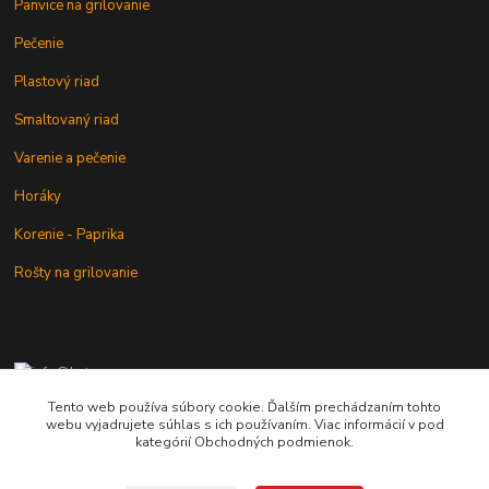
Panvice na grilovanie
Pečenie
Plastový riad
Smaltovaný riad
Varenie a pečenie
Horáky
Korenie - Paprika
Rošty na grilovanie
+421 902 212 007
od 8:00 - do 16:00 hod
Tento web používa súbory cookie. Ďalším prechádzaním tohto
webu vyjadrujete súhlas s ich používaním. Viac informácií v pod
info@kotlik.sk
kategórií Obchodných podmienok.