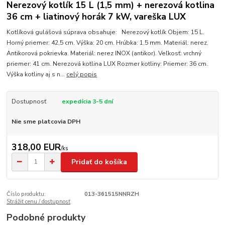
Nerezový kotlík 15 L (1,5 mm) + nerezová kotlina
36 cm + liatinový horák 7 kW, vareška LUX
Kotlíková gulášová súprava obsahuje: Nerezový kotlík Objem: 15 L.
Horný priemer: 42,5 cm. Výška: 20 cm. Hrúbka: 1,5 mm. Materiál: nerez.
Antikorová pokrievka. Materiál: nerez INOX (antikor). Veľkosť: vrchný
priemer: 41 cm. Nerezová kotlina LUX Rozmer kotliny: Priemer: 36 cm.
Výška kotliny aj s n...
celý popis
Dostupnosť
expedícia 3-5 dní
Nie sme platcovia DPH
318,00 EUR
/
ks
Pridať do košíka
Číslo produktu:
013-361515NNRZH
Strážiť cenu / dostupnosť
Podobné produkty