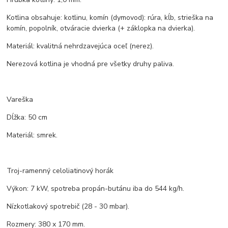
Kotlina obsahuje: kotlinu, komín (dymovod): rúra, kĺb, strieška na
komín, popolník, otváracie dvierka (+ záklopka na dvierka).
Materiál: kvalitná nehrdzavejúca oceľ (nerez).
Nerezová kotlina je vhodná pre všetky druhy paliva.
Vareška
Dĺžka: 50 cm
Materiál: smrek.
Troj-ramenný celoliatinový horák
Výkon: 7 kW, spotreba propán-butánu iba do 544 kg/h.
Nízkotlakový spotrebič (28 - 30 mbar).
Rozmery: 380 x 170 mm.