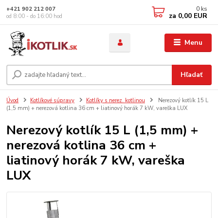
0
ks
+421 902 212 007
za
0,00 EUR
od 8:00 - do 16:00 hod
Menu
Hľadať
Úvod
Kotlíkové súpravy
Kotlíky s nerez. kotlinou
Nerezový kotlík 15 L
(1,5 mm) + nerezová kotlina 36 cm + liatinový horák 7 kW, vareška LUX
Nerezový kotlík 15 L (1,5 mm) +
nerezová kotlina 36 cm +
liatinový horák 7 kW, vareška
LUX