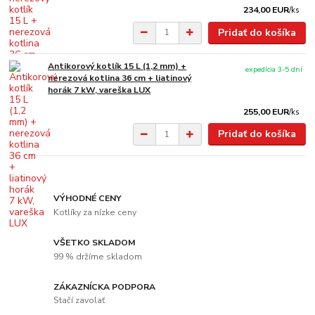
234,00 EUR
/
ks
Pridať do košíka
Antikorový kotlík 15 L (1,2 mm) +
expedícia 3-5 dní
nerezová kotlina 36 cm + liatinový
horák 7 kW, vareška LUX
255,00 EUR
/
ks
Pridať do košíka
VÝHODNÉ CENY
Kotlíky za nízke ceny
VŠETKO SKLADOM
99 % držíme skladom
ZÁKAZNÍCKA PODPORA
Stačí zavolať