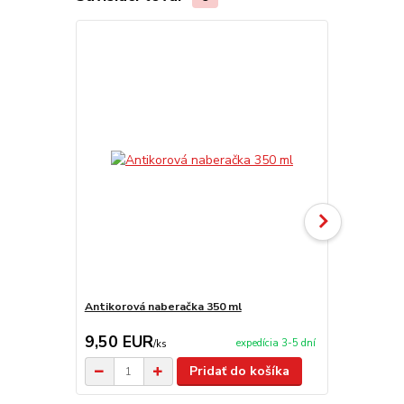
Antikorová naberačka 350 ml
Drevená súp
9,50 EUR
9,90 EU
expedícia 3-5 dní
/
ks
Pridať do košíka