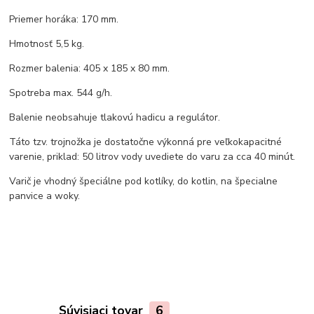
Priemer horáka: 170 mm.
Hmotnosť 5,5 kg.
Rozmer balenia: 405 x 185 x 80 mm.
Spotreba max. 544 g/h.
Balenie neobsahuje tlakovú hadicu a regulátor.
Táto tzv. trojnožka je dostatočne výkonná pre veľkokapacitné
varenie, priklad: 50 litrov vody uvediete do varu za cca 40 minút.
Varič je vhodný špeciálne pod kotlíky, do kotlin, na špecialne
panvice a woky.
Súvisiaci tovar
6