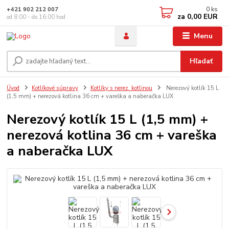
0
ks
+421 902 212 007
za
0,00 EUR
od 8:00 - do 16:00 hod
Menu
Hľadať
Úvod
Kotlíkové súpravy
Kotlíky s nerez. kotlinou
Nerezový kotlík 15 L
(1,5 mm) + nerezová kotlina 36 cm + vareška a naberačka LUX
Nerezový kotlík 15 L (1,5 mm) +
nerezová kotlina 36 cm + vareška
a naberačka LUX