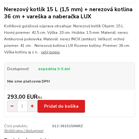
Nerezový kotlík 15 L (1,5 mm) + nerezová kotlina
36 cm + vareška a naberačka LUX
Kotlíková gulášová súprava obsahuje: Nerezový kotlík Objem: 15 L.
Horný priemer: 42,5 cm. Výška: 20 cm. Hrúbka: 1,5 mm. Materiál: nerez.
Antikorová pokrievka. Materiál: nerez INOX (antikor). Veľkosť: vrchný
priemer: 41 cm. Nerezová kotlina LUX Rozmer kotliny: Priemer: 36 cm.
Výška kotliny aj s n...
celý popis
Dostupnosť
expedícia 3-5 dní
Nie sme platcovia DPH
293,00 EUR
/
ks
Pridať do košíka
Číslo produktu:
012-361515NNRZ
Strážiť cenu / dostupnosť