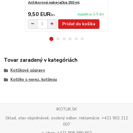
Antikorová naberačka 350 ml
Servírovacia
9,50 EUR
209,00 
expedícia 3-5 dní
/
ks
Pridať do košíka
Tovar zaradený v kategóriách
Kotlíkové súpravy
Kotlíky s nerez. kotlinou
IKOTLIK.SK
Sklad, stav objednávok, osobný odber, reklamácie: +421 902 212
007
e-shop: +421 905 580 562