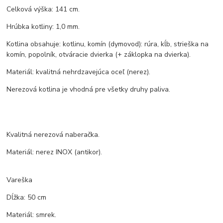
Celková výška: 141 cm.
Hrúbka kotliny: 1,0 mm.
Kotlina obsahuje: kotlinu, komín (dymovod): rúra, kĺb, strieška na
komín, popolník, otváracie dvierka (+ záklopka na dvierka).
Materiál: kvalitná nehrdzavejúca oceľ (nerez).
Nerezová kotlina je vhodná pre všetky druhy paliva.
Kvalitná nerezová naberačka.
Materiál: nerez INOX (antikor).
Vareška
Dĺžka: 50 cm
Materiál: smrek.