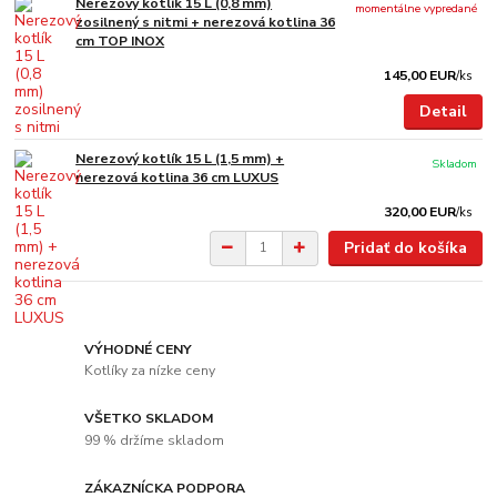
Nerezový kotlík 15 L (0,8 mm)
momentálne vypredané
zosilnený s nitmi + nerezová kotlina 36
cm TOP INOX
145,00 EUR
/
ks
Detail
Nerezový kotlík 15 L (1,5 mm) +
Skladom
nerezová kotlina 36 cm LUXUS
320,00 EUR
/
ks
Pridať do košíka
VÝHODNÉ CENY
Kotlíky za nízke ceny
VŠETKO SKLADOM
99 % držíme skladom
ZÁKAZNÍCKA PODPORA