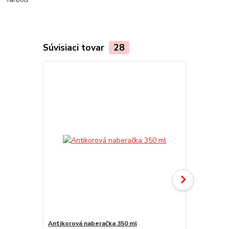
Súvisiaci tovar
28
TOP produkt
Akcia
Antikorová naberačka 350 ml
Horák 7 kW 