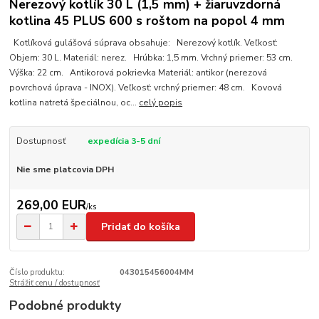
Nerezový kotlík 30 L (1,5 mm) + žiaruvzdorná
kotlina 45 PLUS 600 s roštom na popol 4 mm
Kotlíková gulášová súprava obsahuje: Nerezový kotlík. Veľkosť:
Objem: 30 L. Materiál: nerez. Hrúbka: 1,5 mm. Vrchný priemer: 53 cm.
Výška: 22 cm. Antikorová pokrievka Materiál: antikor (nerezová
povrchová úprava - INOX). Veľkosť: vrchný priemer: 48 cm. Kovová
kotlina natretá špeciálnou, oc...
celý popis
Dostupnosť
expedícia 3-5 dní
Nie sme platcovia DPH
269,00 EUR
/
ks
Pridať do košíka
Číslo produktu:
043015456004MM
Strážiť cenu / dostupnosť
Podobné produkty