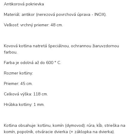
Antikorová pokrievka
Materiál: antikor (nerezová povrchová úprava - INOX).
Veľkosť: vrchný priemer: 48 cm.
Kovová kotlina natretá špeciálnou, ochrannou žiaruvzdornou
farbou.
Farba je odolná až do 600 ° C.
Rozmer kotliny:
Priemer: 45 cm.
Celková výška: 118 cm.
Hrúbka kotliny: 1 mm.
Kotlina obsahuje: kotlinu, komín (dymovod): rúra, kĺb, strieška na
komín, popolník, otváracie dvierka (+ záklopka na dvierka).