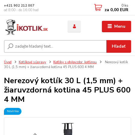
0
ks
+421 902 212 007
za
0,00 EUR
od 8:00 - do 16:00 hod
Menu
Hľadať
Úvod
Kotlíkové súpravy
Kotlíky s ohňovzdor. kotlinou
Nerezový kotlík
30 L (1,5 mm) + žiaruvzdorná kotlina 45 PLUS 600 4 MM
Nerezový kotlík 30 L (1,5 mm) +
žiaruvzdorná kotlina 45 PLUS 600
4 MM
Novinka