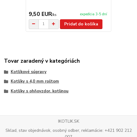
príslušenst
9,50 EUR
65,00 E
expedícia 3-5 dní
/
ks
Pridať do košíka
Tovar zaradený v kategóriách
Kotlíkové súpravy
Kotlíky s 4,0 mm roštom
Kotlíky s ohňovzdor. kotlinou
IKOTLIK.SK
Sklad, stav objednávok, osobný odber, reklamácie: +421 902 212
007