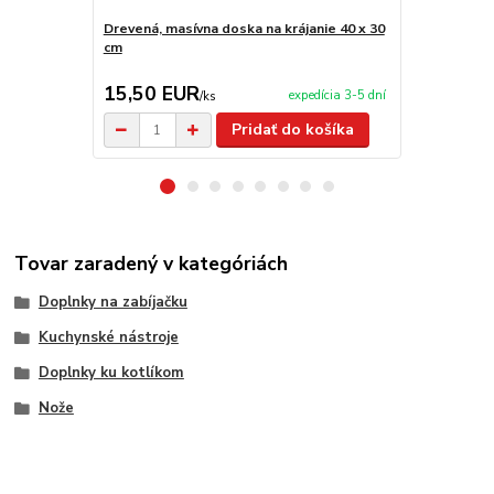
Drevená, masívna doska na krájanie 40 x 30
Drevená, mas
cm
cm
15,50 EUR
19,50 E
expedícia 3-5 dní
/
ks
Pridať do košíka
Tovar zaradený v kategóriách
Doplnky na zabíjačku
Kuchynské nástroje
Doplnky ku kotlíkom
Nože