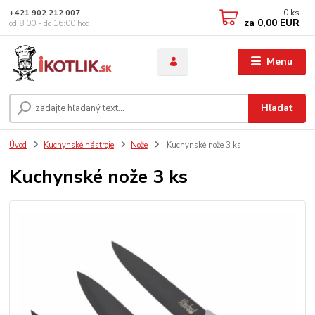
0
ks
+421 902 212 007
za
0,00 EUR
od 8:00 - do 16:00 hod
Menu
Hľadať
Úvod
Kuchynské nástroje
Nože
Kuchynské nože 3 ks
Kuchynské nože 3 ks