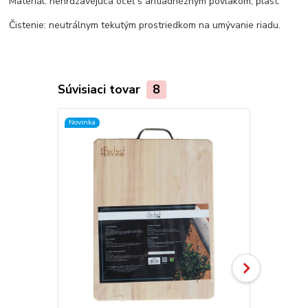
Materiál: nehrdzavejúca oceľ s antiadhéznym povlakom, plast.
Čistenie: neutrálnym tekutým prostriedkom na umývanie riadu.
Súvisiaci tovar
8
Novinka
Novinka