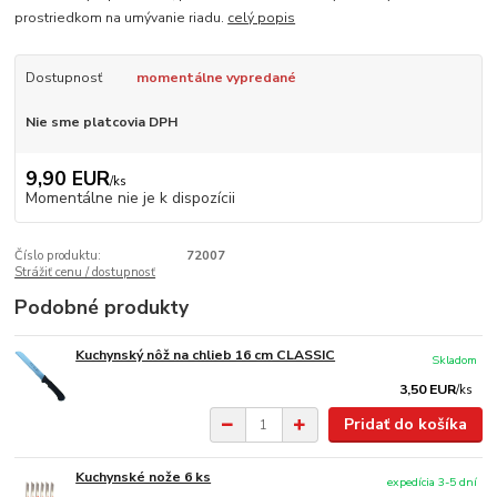
prostriedkom na umývanie riadu.
celý popis
Dostupnosť
momentálne vypredané
Nie sme platcovia DPH
9,90 EUR
/
ks
Momentálne nie je k dispozícii
Číslo produktu:
72007
Strážiť cenu / dostupnosť
Podobné produkty
Kuchynský nôž na chlieb 16 cm CLASSIC
Skladom
3,50 EUR
/
ks
Pridať do košíka
Kuchynské nože 6 ks
expedícia 3-5 dní