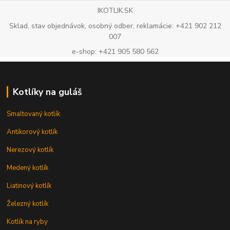
IKOTLIK.SK
Sklad, stav objednávok, osobný odber, reklamácie: +421 902 212
007
e-shop: +421 905 580 562
Kotlíky na guláš
Smaltovaný kotlík
Antikorový kotlík
Nerezový kotlík
Medený kotlík
Liatinový kotlík
Železný kotlík
Kotlík na ryby