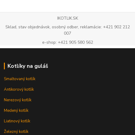
IKOTLIK.SK
Sklad, stav objednávok, osobný odber, reklamácie: +421 902 212
007
e-shop: +421 905 580 562
Kotlíky na guláš
Smaltovaný kotlík
Antikorový kotlík
Nerezový kotlík
Medený kotlík
Liatinový kotlík
Železný kotlík