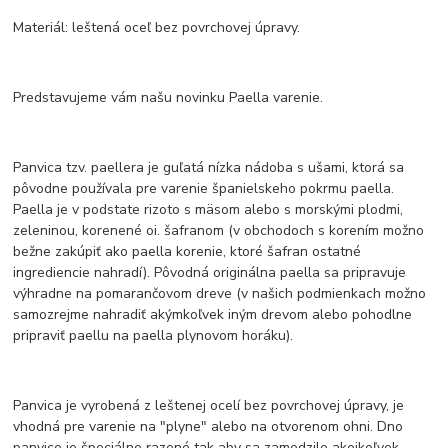
Materiál: leštená oceľ bez povrchovej úpravy.
Predstavujeme vám našu novinku Paella varenie.
Panvica tzv. paellera je guľatá nízka nádoba s ušami, ktorá sa
pôvodne používala pre varenie španielskeho pokrmu paella.
Paella je v podstate rizoto s mäsom alebo s morskými plodmi,
zeleninou, korenené oi. šafranom (v obchodoch s korením možno
bežne zakúpiť ako paella korenie, ktoré šafran ostatné
ingrediencie nahradí). Pôvodná originálna paella sa pripravuje
výhradne na pomarančovom dreve (v našich podmienkach možno
samozrejme nahradiť akýmkoľvek iným drevom alebo pohodlne
pripraviť paellu na paella plynovom horáku).
Panvica je vyrobená z leštenej ocelí bez povrchovej úpravy, je
vhodná pre varenie na "plyne" alebo na otvorenom ohni. Dno
panvice je špeciálne razené tak aby sa zamedzilo akejkoľvek