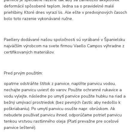
deformácií spôsobené teplom. Jedna sa o pravidelné malé
priehlbiny, Ktoré dnes vyrazí lis. Ale ešte v predvojnových časoch
bolo toto razenie vykonávané ručne.
Paellery dodávané našou spoločnosti sú vyrábané v Španielsku
najväčším výrobcom na svete firmou Vaello Campos výhradne z
certifikovaných materiálov.
Pred prvým použitím:
opatrne odstráňte štítok z panvice, naplňte panvicu vodou,
nechajte panvicu uviesť do varov. Použite ochranné rukavice a
vodu vylejte, následne po umytí panvice použite hubku na riad a
bežný umývací prostriedok (bez pevných častíc aby nedošlo k
poškriabaniu). Po umytí panvicu osušte napr. obrúskom. Ak
nebudete používať panvicu ihneď, odporúčame potrieť panvicu
tenkou vrstvou rastlinného oleja (Platí prevažne pre oceľové
panvice leštené).