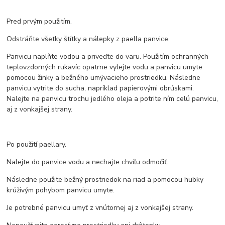
Pred prvým použitím.
Odstráňte všetky štítky a nálepky z paella panvice.
Panvicu naplňte vodou a priveďte do varu. Použitím ochranných
teplovzdorných rukavíc opatrne vylejte vodu a panvicu umyte
pomocou žinky a bežného umývacieho prostriedku. Následne
panvicu vytrite do sucha, napríklad papierovými obrúskami.
Nalejte na panvicu trochu jedlého oleja a potrite ním celú panvicu,
aj z vonkajšej strany.
Po použití paellary.
Nalejte do panvice vodu a nechajte chvíľu odmočiť.
Následne použite bežný prostriedok na riad a pomocou hubky
krúživým pohybom panvicu umyte.
Je potrebné panvicu umyť z vnútornej aj z vonkajšej strany.