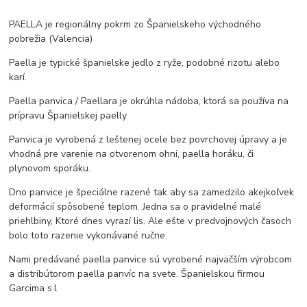
PAELLA je regionálny pokrm zo Španielskeho východného
pobrežia (Valencia)
Paella je typické španielske jedlo z ryže, podobné rizotu alebo
karí.
Paella panvica / Paellara je okrúhla nádoba, ktorá sa používa na
prípravu Španielskej paelly
Panvica je vyrobená z leštenej ocele bez povrchovej úpravy a je
vhodná pre varenie na otvorenom ohni, paella horáku, či
plynovom sporáku.
Dno panvice je špeciálne razené tak aby sa zamedzilo akejkoľvek
deformácií spôsobené teplom. Jedna sa o pravidelné malé
priehlbiny, Ktoré dnes vyrazí lis. Ale ešte v predvojnových časoch
bolo toto razenie vykonávané ručne.
Nami predávané paella panvice sú vyrobené najväčším výrobcom
a distribútorom paella panvíc na svete. Španielskou firmou
Garcima s.l