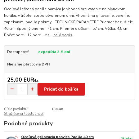
Oceľová leštená paella panvica je vhodná pre varenie na plynovom
horáku, v trúbte, alebo otvorenom ohni. Vhodná na grilovanie, varenie,
zapekaním, paella pokrmy. TECHNICKÉ PARAMETRE Priemer bez ušiek:
46 cm. Spodný priemer: 41 cm. Priemer s uškami: 57 cm. Výška: 4,5 cm.
Počet porcii: 12 porcii. Ma...
celý popis
Dostupnosť
expedícia 3-5 dní
Nie sme platcovia DPH
25,00 EUR
/
ks
Pridať do košíka
Číslo produktu:
P0146
Strážiť cenu / dostupnosť
Podobné produkty
Oceľová grilovacia panvica Paella 40 cm
Skladom