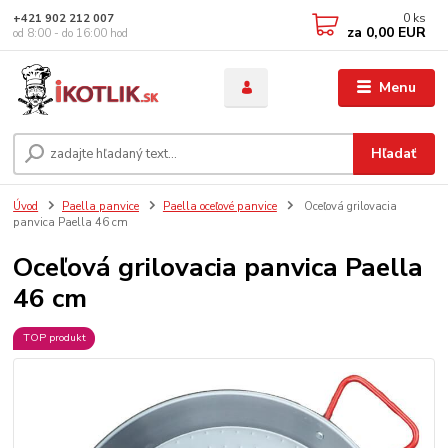
0
ks
+421 902 212 007
za
0,00 EUR
od 8:00 - do 16:00 hod
Menu
Hľadať
Úvod
Paella panvice
Paella oceľové panvice
Oceľová grilovacia
panvica Paella 46 cm
Oceľová grilovacia panvica Paella
46 cm
TOP produkt