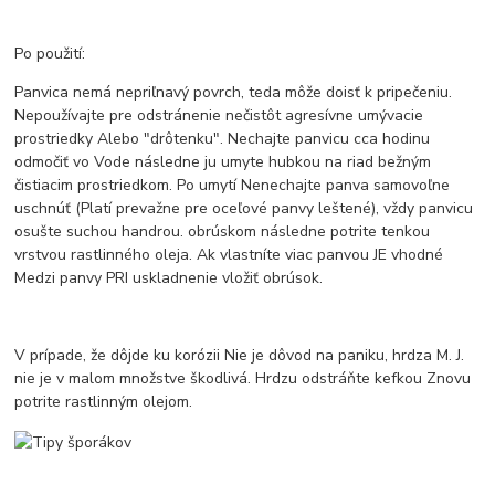
Po použití:
Panvica nemá nepriľnavý povrch, teda môže doisť k pripečeniu.
Nepoužívajte pre odstránenie nečistôt agresívne umývacie
prostriedky Alebo "drôtenku". Nechajte panvicu cca hodinu
odmočiť vo Vode následne ju umyte hubkou na riad bežným
čistiacim prostriedkom. Po umytí Nenechajte panva samovoľne
uschnúť (Platí prevažne pre oceľové panvy leštené), vždy panvicu
osušte suchou handrou. obrúskom následne potrite tenkou
vrstvou rastlinného oleja. Ak vlastníte viac panvou JE vhodné
Medzi panvy PRI uskladnenie vložiť obrúsok.
V prípade, že dôjde ku korózii Nie je dôvod na paniku, hrdza M. J.
nie je v malom množstve škodlivá. Hrdzu odstráňte kefkou Znovu
potrite rastlinným olejom.