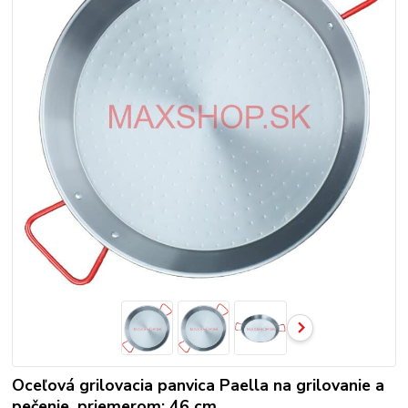
Oceľová grilovacia panvica Paella na grilovanie a
pečenie, priemerom: 46 cm