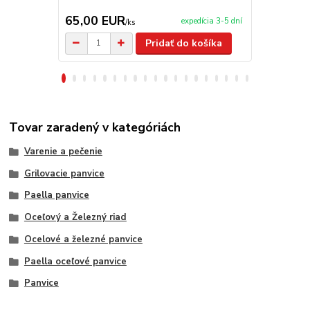
65,00 EUR
2,90 EU
expedícia 3-5 dní
/
ks
Pridať do košíka
Tovar zaradený v kategóriách
Varenie a pečenie
Grilovacie panvice
Paella panvice
Oceľový a Železný riad
Ocelové a železné panvice
Paella oceľové panvice
Panvice