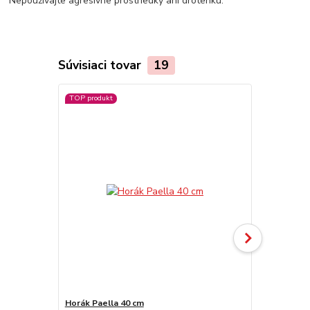
Nepoužívajte agresívne prostriedky ani drôtenku.
Súvisiaci tovar
19
TOP produkt
TOP produkt
Horák Paella 40 cm
Servírovacia