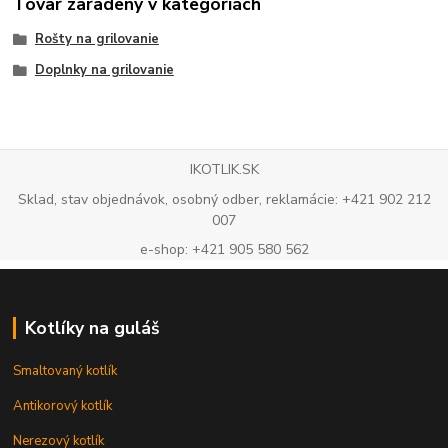
Tovar zaradený v kategóriách
Rošty na grilovanie
Doplnky na grilovanie
IKOTLIK.SK
Sklad, stav objednávok, osobný odber, reklamácie: +421 902 212
007
e-shop: +421 905 580 562
Kotlíky na guláš
Smaltovaný kotlík
Antikorový kotlík
Nerezový kotlík