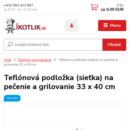
0
ks
+421 902 212 007
za
0,00 EUR
od 8:00 - do 16:00 hod
Menu
Hľadať
Úvod
Doplnky na grilovanie
Teflónová podložka (sieťka) na pečenie a
grilovanie 33 x 40 cm
Teflónová podložka (sieťka) na
pečenie a grilovanie 33 x 40 cm
Novinka