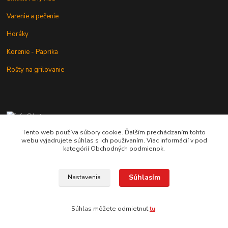
Varenie a pečenie
Horáky
Korenie - Paprika
Rošty na grilovanie
+421 902 212 007
od 8:00 - do 16:00 hod
Tento web používa súbory cookie. Ďalším prechádzaním tohto
webu vyjadrujete súhlas s ich používaním. Viac informácií v pod
info@kotlik.sk
kategórií Obchodných podmienok.
Súhlasím
Nastavenia
Copyright © 2017-2027 MACSHOP.SK, všetky práva vyhradené..
Súhlas môžete odmietnuť
tu
.
Vytvorené na
Eshop-rychlo.sk