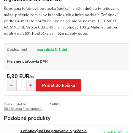
Špeciálna teflónová podložka (sieťka) na záhradné párty, grilovanie
mäsa, pečenie zemiakov, hranoliek, rýb a iných pochutín. Teflónovú
podložku môžete použiť do rúry, na gril alebo na rošt TECHNICKÉ
PARAMETRE Veľkosť: 33 x 40 cm. Hmotnosť: 100 g. Materiál: teflón
odolný do 260°. Podložka sa môže r...
celý popis
Dostupnosť
expedícia 3-5 dní
Nie sme platcovia DPH
5,90 EUR
/
ks
Pridať do košíka
Číslo produktu:
14861
Strážiť cenu / dostupnosť
Podobné produkty
Teflónový kôš na grilovanie a pečenie
expedícia 3-5 dní