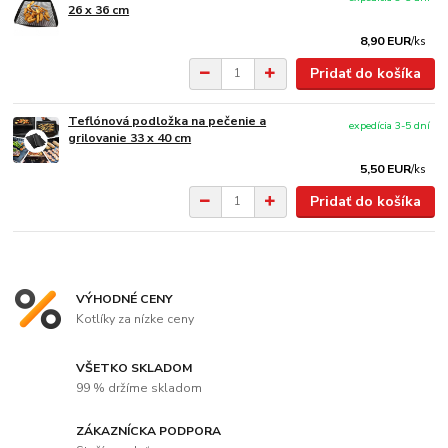
26 x 36 cm
8,90 EUR
/
ks
Pridať do košíka
Teflónová podložka na pečenie a
expedícia 3-5 dní
grilovanie 33 x 40 cm
5,50 EUR
/
ks
Pridať do košíka
VÝHODNÉ CENY
Kotlíky za nízke ceny
VŠETKO SKLADOM
99 % držíme skladom
ZÁKAZNÍCKA PODPORA