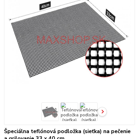
Špeciálna teflónová podložka (sieťka) na pečenie
a grilovanie 33 x 40 cm