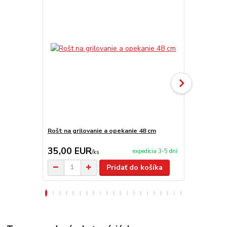
Rošt na grilovanie a opekanie 48 cm
Rošt na gril
35,00 EUR
25,00 E
expedícia 3-5 dní
/
ks
Pridať do košíka