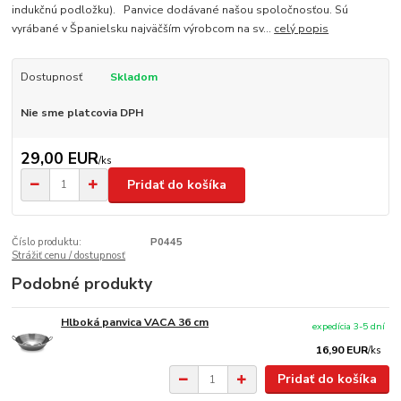
indukčnú podložku). Panvice dodávané našou spoločnosťou. Sú
vyrábané v Španielsku najväčším výrobcom na sv...
celý popis
Dostupnosť
Skladom
Nie sme platcovia DPH
29,00 EUR
/
ks
Pridať do košíka
Číslo produktu:
P0445
Strážiť cenu / dostupnosť
Podobné produkty
Hlboká panvica VACA 36 cm
expedícia 3-5 dní
16,90 EUR
/
ks
Pridať do košíka