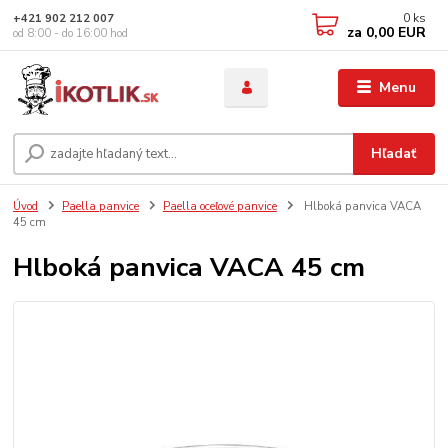
0
ks
+421 902 212 007
za
0,00 EUR
od 8:00 - do 16:00 hod
Menu
Hľadať
Úvod
Paella panvice
Paella oceľové panvice
Hlboká panvica VACA
45 cm
Hlboká panvica VACA 45 cm