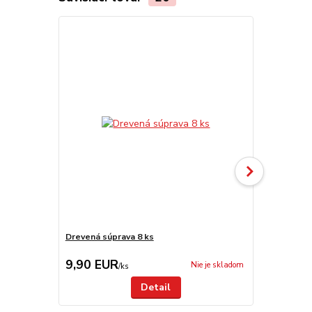
Drevená súprava 8 ks
Obracačka n
9,90 EUR
5,50 EU
Nie je skladom
/
ks
Detail