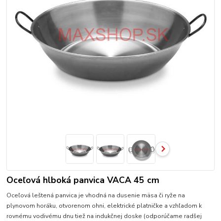
Oceľová hlboká panvica VACA 45 cm
Oceľová leštená panvica je vhodná na dusenie mäsa či ryže na
plynovom horáku, otvorenom ohni, elektrické platničke a vzhľadom k
rovnému vodivému dnu tiež na indukčnej doske (odporúčame radšej