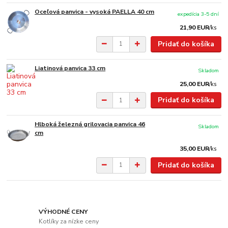
Oceľová panvica - vysoká PAELLA 40 cm
expedícia 3-5 dní
21,90 EUR
/
ks
Pridať do košíka
Liatinová panvica 33 cm
Skladom
25,00 EUR
/
ks
Pridať do košíka
Hlboká železná grilovacia panvica 46
Skladom
cm
35,00 EUR
/
ks
Pridať do košíka
VÝHODNÉ CENY
Kotlíky za nízke ceny