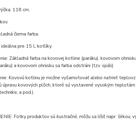
výška: 118 cm.
 kov.
kladná čierna farba.
e ideálna pre 15 L kotlíky.
ie: Základná farba na kovovej kotline (paráku), kovovom ohnisku 
paráku) a kovovom ohnisku sa farba odstráni (tzv. spáli)
ie: Kovovú kotlinu je možne vyšamotovať alebo natrieť teplovzd
 úpravu kovových plôch, ktoré sú vystavené vysokým teplotám (ko
technike, a pod.).
E: Fotky produktov sú ilustračné, môžu sa líšiť napr. šírkou, vý