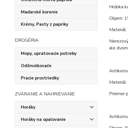
Hrúbka ko
Maďarské korenie
Objem: 1
Krémy, Pasty z papriky
Materiál:
DROGÉRIA
Nerezový 
ale dvoma
Mopy, upratovacie potreby
Odžmolkovače
Antikoro
Pracie prostriedky
Materiál:
Priemer p
ZVÁRANIE A NAHRIEVANIE
Horáky
Antikoro
Horáky na opalovanie
Objem: 3