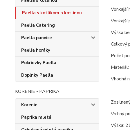
Paella s kotlinou
Vonkajší 
Paella s kotlíkom a kotlinou
Vonkajší 
Paella Catering
Výška bez
Paella panvice
Celkový p
Paella horáky
Počet porc
Pokrievky Paella
Materiál:
Doplnky Paella
Vhodná na
KORENIE - PAPRIKA
Zosilnený
Korenie
Vrchný pr
Paprika mletá
Výška: 2
Ochutená mletá paprika