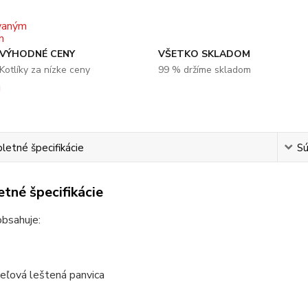
VÝHODNÉ CENY
VŠETKO SKLADOM
Kotlíky za nízke ceny
99 % držíme skladom
etné špecifikácie
Sú
tné špecifikácie
obsahuje:
eľová leštená panvica