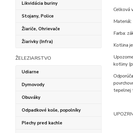
Likvidácia buriny
Celková 
Stojany, Police
Materiál:
Žiariče, Ohrievače
Farba: zá
Žiarivky (Infra)
Kotlina j
Upozornen
ŽELEZIARSTVO
kotliny (
Udiarne
Odporúčan
povrchovú
Dymovody
tepelnej 
Obuváky
Odpadkové koše, popolníky
UPOZRNENI
Plechy pred kachle