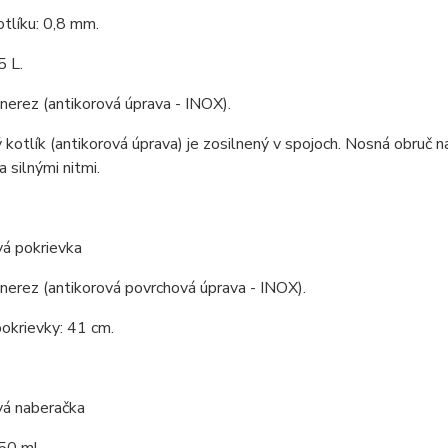
tlíku: 0,8 mm.
5 L.
 nerez (antikorová úprava - INOX).
kotlík (antikorová úprava) je zosilnený v spojoch. Nosná obruč na
 silnými nitmi.
vá pokrievka
 nerez (antikorová povrchová úprava - INOX).
okrievky: 41 cm.
vá naberačka
50 ml.