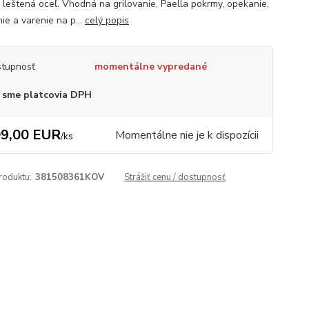
 leštená oceľ. Vhodná na grilovanie, Paella pokrmy, opekanie,
ie a varenie na p...
celý popis
tupnosť
momentálne vypredané
 sme platcovia DPH
9,00 EUR
Momentálne nie je k dispozícii
/
ks
roduktu:
381508361KOV
Strážiť cenu / dostupnosť