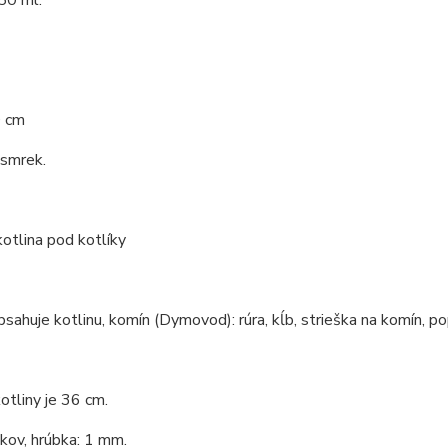
0 cm
 smrek.
kotlina pod kotlíky
bsahuje kotlinu, komín (Dymovod): rúra, kĺb, strieška na komín, po
otliny je 36 cm.
 kov, hrúbka: 1 mm.