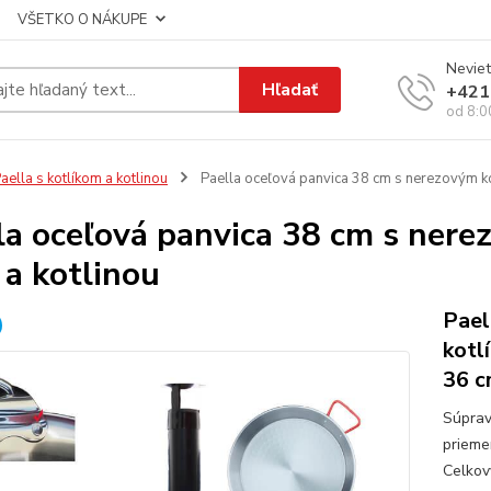
VŠETKO O NÁKUPE
Neviet
Hľadať
+421
od 8:0
aella s kotlíkom a kotlinou
Paella oceľová panvica 38 cm s nerezovým ko
la oceľová panvica 38 cm s nere
a kotlinou
Pael
kotl
36 
Súprav
prieme
Celkový