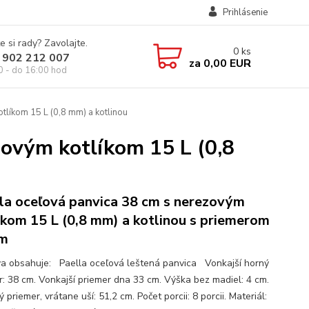
Prihlásenie
e si rady? Zavolajte.
0
ks
 902 212 007
za
0,00 EUR
0 - do 16:00 hod
tlíkom 15 L (0,8 mm) a kotlinou
zovým kotlíkom 15 L (0,8
la oceľová panvica 38 cm s nerezovým
íkom 15 L (0,8 mm) a kotlinou s priemerom
cm
a obsahuje: Paella oceľová leštená panvica Vonkajší horný
r: 38 cm. Vonkajší priemer dna 33 cm. Výška bez madiel: 4 cm.
 priemer, vrátane uší: 51,2 cm. Počet porcii: 8 porcii. Materiál: