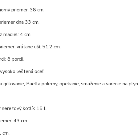
horný priemer: 38 cm.
priemer dna 33 cm.
 madiel: 4 cm.
riemer, vrátane uší: 51,2 cm.
ii: 8 porcii.
 vysoko leštená oceľ.
 grilovanie, Paella pokrmy, opekanie, smaženie a varenie na ply
 nerezový kotlík 15 L
iemer: 43 cm.
1 cm.