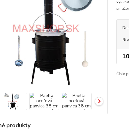
vysoko
smažen
Dos
Nie
10
Číslo p
é produkty