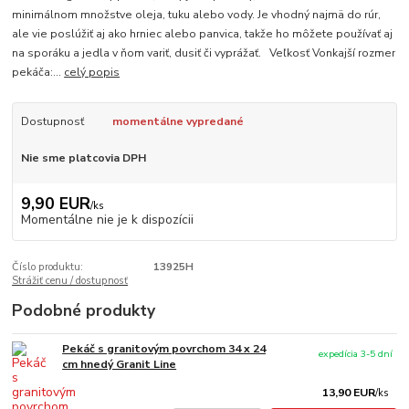
minimálnom množstve oleja, tuku alebo vody. Je vhodný najmä do rúr,
ale vie poslúžiť aj ako hrniec alebo panvica, takže ho môžete používať aj
na sporáku a jedla v ňom variť, dusiť či vyprážať. Veľkosť Vonkajší rozmer
pekáča:...
celý popis
Dostupnosť
momentálne vypredané
Nie sme platcovia DPH
9,90 EUR
/
ks
Momentálne nie je k dispozícii
Číslo produktu:
13925H
Strážiť cenu / dostupnosť
Podobné produkty
Pekáč s granitovým povrchom 34 x 24
expedícia 3-5 dní
cm hnedý Granit Line
13,90 EUR
/
ks