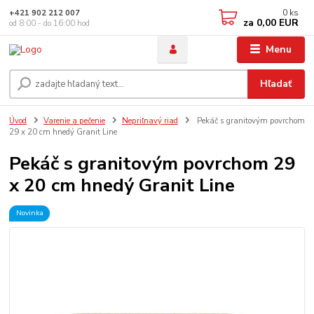
0
ks
+421 902 212 007
za
0,00 EUR
od 8:00 - do 16:00 hod
Menu
Hľadať
Úvod
Varenie a pečenie
Nepriľnavý riad
Pekáč s granitovým povrchom
29 x 20 cm hnedý Granit Line
Pekáč s granitovým povrchom 29
x 20 cm hnedý Granit Line
Novinka