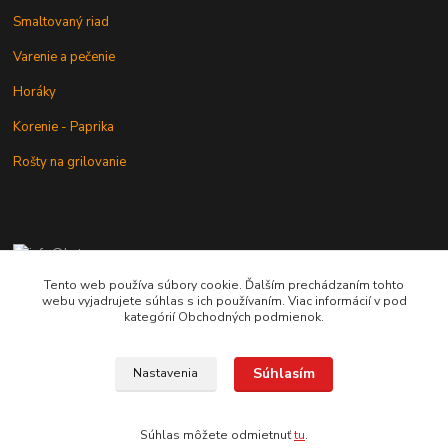
Smaltovaný riad
Varenie a pečenie
Horáky
Korenie - Paprika
Rošty na grilovanie
+421 902 212 007
od 8:00 - do 16:00 hod
Tento web používa súbory cookie. Ďalším prechádzaním tohto
webu vyjadrujete súhlas s ich používaním. Viac informácií v pod
info@kotlik.sk
kategórií Obchodných podmienok.
Súhlasím
Nastavenia
Copyright © 2017-2027 MACSHOP.SK, všetky práva vyhradené..
Súhlas môžete odmietnuť
tu
.