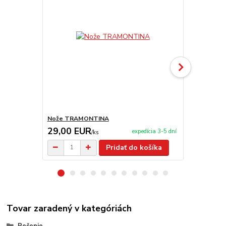
Nože TRAMONTINA
Nerezové mi
29,00 EUR
2,50 EU
expedícia 3-5 dní
/
ks
Pridať do košíka
Tovar zaradený v kategóriách