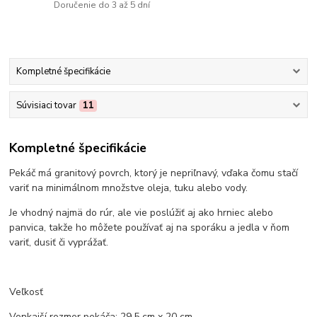
Doručenie do 3 až 5 dní
Kompletné špecifikácie
Súvisiaci tovar
11
Kompletné špecifikácie
Pekáč má granitový povrch, ktorý je nepriľnavý, vďaka čomu stačí
variť na minimálnom množstve oleja, tuku alebo vody.
Je vhodný najmä do rúr, ale vie poslúžiť aj ako hrniec alebo
panvica, takže ho môžete používať aj na sporáku a jedla v ňom
variť, dusiť či vyprážať.
Veľkosť
Vonkajší rozmer pekáča: 29,5 cm x 20 cm.