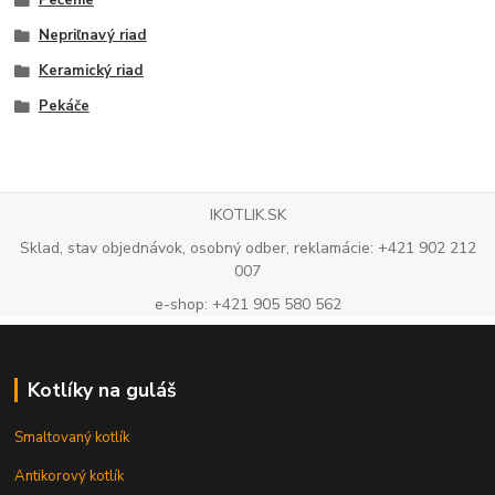
Pečenie
Nepriľnavý riad
Keramický riad
Pekáče
IKOTLIK.SK
Sklad, stav objednávok, osobný odber, reklamácie: +421 902 212
007
e-shop: +421 905 580 562
Kotlíky na guláš
Smaltovaný kotlík
Antikorový kotlík