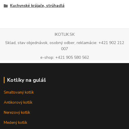
Kuchynské krájače, strúhadlá
IKOTLIK.SK
Sklad, stav objednávok, osobný odber, reklamácie: +421 902 212
007
e-shop: +421 905 580 562
Kotlíky na guláš
Smaltovaný kotlík
Antikorový kotlík
Nerezový kotlík
Medený kotlík