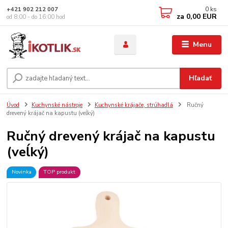
0
ks
+421 902 212 007
za
0,00 EUR
od 8:00 - do 16:00 hod
Menu
Hľadať
Úvod
Kuchynské nástroje
Kuchynské krájače, strúhadlá
Ručný
drevený krájač na kapustu (veĺký)
Ručný drevený krájač na kapustu
(veĺký)
Novinka
TOP produkt