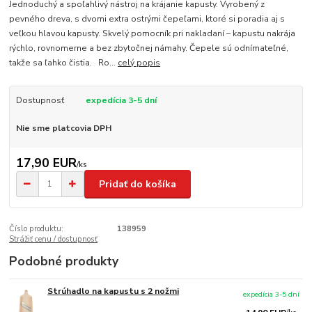
Jednoduchý a spoľahlivý nástroj na krájanie kapusty. Vyrobený z
pevného dreva, s dvomi extra ostrými čepeľami, ktoré si poradia aj s
veľkou hlavou kapusty. Skvelý pomocník pri nakladaní – kapustu nakrája
rýchlo, rovnomerne a bez zbytočnej námahy. Čepele sú odnímateľné,
takže sa ľahko čistia. Ro...
celý popis
Dostupnosť
expedícia 3-5 dní
Nie sme platcovia DPH
17,90 EUR
/
ks
Pridať do košíka
Číslo produktu:
138959
Strážiť cenu / dostupnosť
Podobné produkty
Strúhadlo na kapustu s 2 nožmi
expedícia 3-5 dní