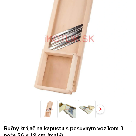
Ručný krájač na kapustu s posuvným vozíkom 3
nože 56 x 19 cm (malý)