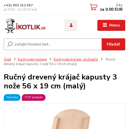
0
ks
+421 902 212 007
za
0,00 EUR
od 8:00 - do 16:00 hod
Menu
Hľadať
Úvod
Kuchynské nástroje
Kuchynské krájače, strúhadlá
Ručný
drevený krájač kapusty 3 nože 56 x 19 cm (malý)
Ručný drevený krájač kapusty 3
nože 56 x 19 cm (malý)
Novinka
TOP produkt