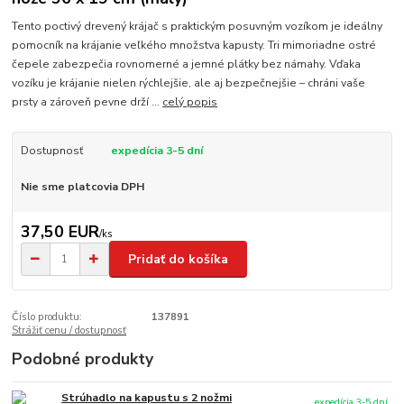
Tento poctivý drevený krájač s praktickým posuvným vozíkom je ideálny
pomocník na krájanie veľkého množstva kapusty. Tri mimoriadne ostré
čepele zabezpečia rovnomerné a jemné plátky bez námahy. Vďaka
vozíku je krájanie nielen rýchlejšie, ale aj bezpečnejšie – chráni vaše
prsty a zároveň pevne drží ...
celý popis
Dostupnosť
expedícia 3-5 dní
Nie sme platcovia DPH
37,50 EUR
/
ks
Pridať do košíka
Číslo produktu:
137891
Strážiť cenu / dostupnosť
Podobné produkty
Strúhadlo na kapustu s 2 nožmi
expedícia 3-5 dní