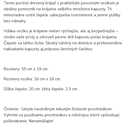
Tento poctivý drevený krájač s praktickým posuvným vozíkom je
ideálny pomocník na krájanie veľkého množstva kapusty. Tri
mimoriadne ostré čepele zabezpečia rovnomerné a jemné plátky
bez námahy.
Vďaka vozíku je krájanie nielen rýchlejšie, ale aj bezpečnejšie –
chráni vaše prsty a zároveň pevne drží kapustu počas krájania.
Čepele sa ľahko čistia. Skvelý nástroj na domáce a profesionálne
nakladanie kapusty aj prípravu čerstvých šalátov.
Rozmery: 55 cm x 19 cm.
Rozmery vozíka: 16 cm x 16 cm.
Dĺžka čepele: 20 cm, šírka čepele: 2,3 cm.
Čistenie: Umyte neutrálnym tekutým čistiacim prostriedkom.
Vyhnite sa používaniu prostriedkov a nástrojov, ktoré spôsobujú
poškriabanie. Nenamáčajte!