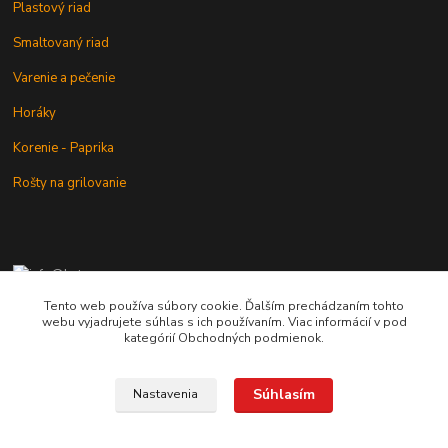
Plastový riad
Smaltovaný riad
Varenie a pečenie
Horáky
Korenie - Paprika
Rošty na grilovanie
+421 902 212 007
od 8:00 - do 16:00 hod
Tento web používa súbory cookie. Ďalším prechádzaním tohto
webu vyjadrujete súhlas s ich používaním. Viac informácií v pod
info@kotlik.sk
kategórií Obchodných podmienok.
Súhlasím
Nastavenia