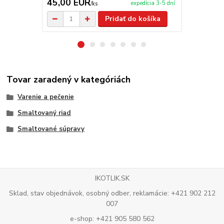
45,00 EUR
26,00 E
expedícia 3-5 dní
/
ks
Pridať do košíka
Tovar zaradený v kategóriách
Varenie a pečenie
Smaltovaný riad
Smaltované súpravy
IKOTLIK.SK
Sklad, stav objednávok, osobný odber, reklamácie: +421 902 212
007
e-shop: +421 905 580 562