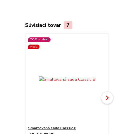
Súvisiaci tovar
7
TOP produkt
Akcia
Smaltovaná sada Classic 8
Smaltovaný č