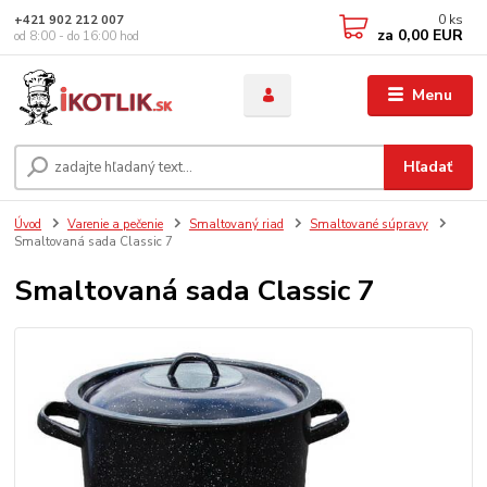
0
ks
+421 902 212 007
za
0,00 EUR
od 8:00 - do 16:00 hod
Menu
Hľadať
Úvod
Varenie a pečenie
Smaltovaný riad
Smaltované súpravy
Smaltovaná sada Classic 7
Smaltovaná sada Classic 7