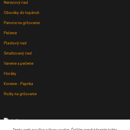
Nerezový riad
Obuváky do topánok
Panvice na grilovanie
Pečenie
Plastový riad
Smaltovaný riad
Varenie a pečenie
Horáky
Korenie - Paprika
Rošty na grilovanie
+421 902 212 007
od 8:00 - do 16:00 hod
Tento web používa súbory cookie. Ďalším prechádzaním tohto