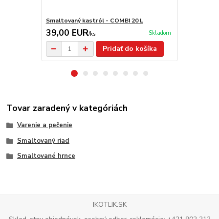
Smaltovaný kastról - COMBI 20 L
Smaltovaný č
39,00 EUR
30,00 E
Skladom
/
ks
Pridať do košíka
Tovar zaradený v kategóriách
Varenie a pečenie
Smaltovaný riad
Smaltované hrnce
IKOTLIK.SK