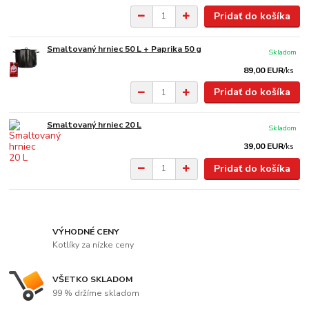
Pridať do košíka
Smaltovaný hrniec 50 L + Paprika 50 g
Skladom
89,00 EUR
/
ks
Pridať do košíka
Smaltovaný hrniec 20 L
Skladom
39,00 EUR
/
ks
Pridať do košíka
VÝHODNÉ CENY
Kotlíky za nízke ceny
VŠETKO SKLADOM
99 % držíme skladom