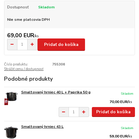
Dostupnosť
Skladom
Nie sme platcovia DPH
69,00 EUR
/
ks
Pridať do košíka
Číslo produktu:
755306
Strážiť cenu / dostupnosť
Podobné produkty
Smaltovaný hrniec 40 L + Paprika 50 g
Skladom
70,00 EUR
/
ks
Pridať do košíka
Smaltovaný hrniec 43 L
Skladom
59,00 EUR
/
ks