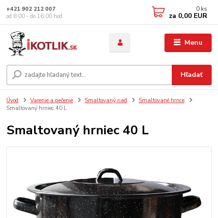
0
ks
+421 902 212 007
za
0,00 EUR
od 8:00 - do 16:00 hod
Menu
Hľadať
Úvod
Varenie a pečenie
Smaltovaný riad
Smaltované hrnce
Smaltovaný hrniec 40 L
Smaltovaný hrniec 40 L