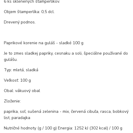
6 ks sklenených štamperlíkov.
Objem štamperlíka: 0,5 dcl.
Drevený podnos.
Paprikové korenie na guláš - sladké 100 g
Je to zmes sladkej papriky, cesnaku a soli, špeciálne používané do
gulášu.
Typ: mletá, sladká
Veľkosť: 100 g
Obal: vákuový obal
Zloženie:
paprika, soľ, sušená zelenina - mix, červená cibuľa, rasca, bobkový
list, paradajka
Nutričné hodnoty (g / 100 g) Energia: 1252 kJ (302 kcal) / 100 g