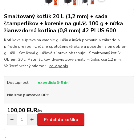
Smaltovaný kotlík 20 L (1,2 mm) + sada
štamperlíkov + korenie na guláš 100 g + nízka
žiaruvzdorná kotlina (0,8 mm) 42 PLUS 600
Kotlíková súprava na varenie gulášu a iných pochutín v záhrade, v
prírode pre rodiny, rôzne spoločenské akcie a posedenia pri dobrom
guláši. Kotlíková gulášová súprava obsahuje: Smaltovaný kotlík
Objem: 20 L. Materiál: kov, dvojvrstvový smalt. Hrúbka: cca 1,2 mm.
Veľkosť: vrchný priemer...
celý popis
Dostupnosť
expedícia 3-5 dní
Nie sme platcovia DPH
100,00 EUR
/
ks
Pridať do košíka