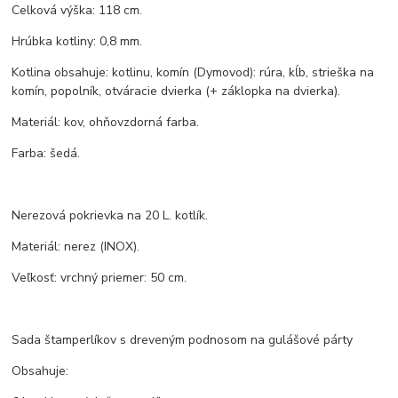
Celková výška: 118 cm.
Hrúbka kotliny: 0,8 mm.
Kotlina obsahuje: kotlinu, komín (Dymovod): rúra, kĺb, strieška na
komín, popolník, otváracie dvierka (+ záklopka na dvierka).
Materiál: kov, ohňovzdorná farba.
Farba: šedá.
Nerezová pokrievka na 20 L. kotlík.
Materiál: nerez (INOX).
Veľkosť: vrchný priemer: 50 cm.
Sada štamperlíkov s dreveným podnosom na gulášové párty
Obsahuje: