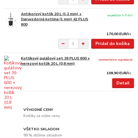
Antikorový kotlík 20 L (1,2 mm) +
expedícia 3-5 dní
žiaruvzdorná kotlina (1 mm) 42 PLUS
600
170,00 EUR
/
ks
Pridať do košíka
Kotlíkový gulášový set 39 PLUS 600 +
momentálne vypredané
nerezový kotlík 20 L (0,8 mm)
109,90 EUR
/
ks
Detail
VÝHODNÉ CENY
Kotlíky za nízke ceny
VŠETKO SKLADOM
99 % držíme skladom