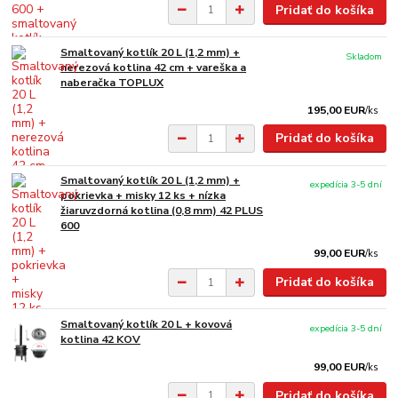
Pridať do košíka
Smaltovaný kotlík 20 L (1,2 mm) +
Skladom
nerezová kotlina 42 cm + vareška a
naberačka TOPLUX
195,00 EUR
/
ks
Pridať do košíka
Smaltovaný kotlík 20 L (1,2 mm) +
expedícia 3-5 dní
pokrievka + misky 12 ks + nízka
žiaruvzdorná kotlina (0,8 mm) 42 PLUS
600
99,00 EUR
/
ks
Pridať do košíka
Smaltovaný kotlík 20 L + kovová
expedícia 3-5 dní
kotlina 42 KOV
99,00 EUR
/
ks
Pridať do košíka