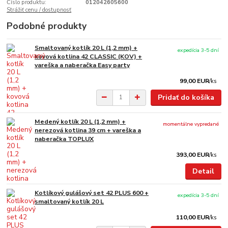
Číslo produktu:
012042605600
Strážiť cenu / dostupnosť
Podobné produkty
Smaltovaný kotlík 20 L (1,2 mm) +
expedícia 3-5 dní
kovová kotlina 42 CLASSIC (KOV) +
vareška a naberačka Easy party
99,00 EUR
/
ks
Pridať do košíka
Medený kotlík 20 L (1,2 mm) +
momentálne vypredané
nerezová kotlina 39 cm + vareška a
naberačka TOPLUX
393,00 EUR
/
ks
Detail
Kotlíkový gulášový set 42 PLUS 600 +
expedícia 3-5 dní
smaltovaný kotlík 20 L
110,00 EUR
/
ks