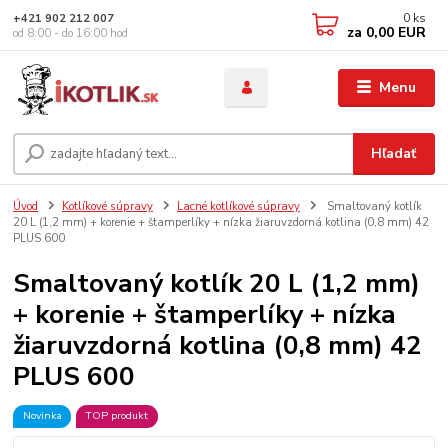
0
ks
+421 902 212 007
za
0,00 EUR
od 8:00 - do 16:00 hod
Menu
Hľadať
Úvod
Kotlíkové súpravy
Lacné kotlíkové súpravy
Smaltovaný kotlík
20 L (1,2 mm) + korenie + štamperlíky + nízka žiaruvzdorná kotlina (0,8 mm) 42
PLUS 600
Smaltovaný kotlík 20 L (1,2 mm)
+ korenie + štamperlíky + nízka
žiaruvzdorná kotlina (0,8 mm) 42
PLUS 600
Novinka
TOP produkt