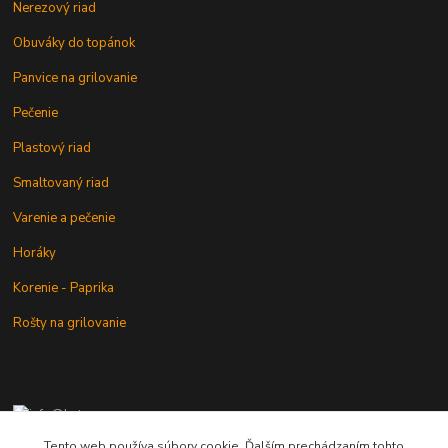
Nerezový riad
Obuváky do topánok
Panvice na grilovanie
Pečenie
Plastový riad
Smaltovaný riad
Varenie a pečenie
Horáky
Korenie - Paprika
Rošty na grilovanie
+421 902 212 007
od 8:00 - do 16:00 hod
Tento web používa súbory cookie. Ďalším prechádzaním tohto