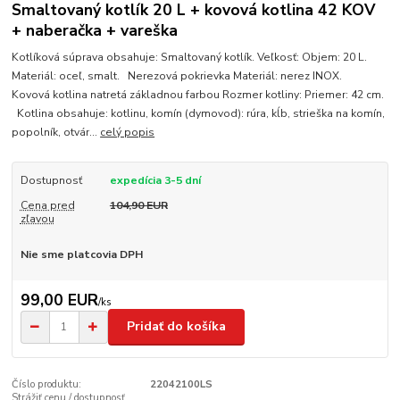
Smaltovaný kotlík 20 L + kovová kotlina 42 KOV
+ naberačka + vareška
Kotlíková súprava obsahuje: Smaltovaný kotlík. Veľkosť: Objem: 20 L.
Materiál: oceľ, smalt. Nerezová pokrievka Materiál: nerez INOX.
Kovová kotlina natretá základnou farbou Rozmer kotliny: Priemer: 42 cm.
Kotlina obsahuje: kotlinu, komín (dymovod): rúra, kĺb, strieška na komín,
popolník, otvár...
celý popis
Dostupnosť
expedícia 3-5 dní
Cena pred
104,90 EUR
zľavou
Nie sme platcovia DPH
99,00 EUR
/
ks
Pridať do košíka
Číslo produktu:
22042100LS
Strážiť cenu / dostupnosť