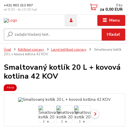
0
ks
+421 902 212 007
za
0,00 EUR
od 8:00 - do 16:00 hod
Menu
Hľadať
Úvod
Kotlíkové súpravy
Lacné kotlíkové súpravy
Smaltovaný kotlík
20 L + kovová kotlina 42 KOV
Smaltovaný kotlík 20 L + kovová
kotlina 42 KOV
Akcia