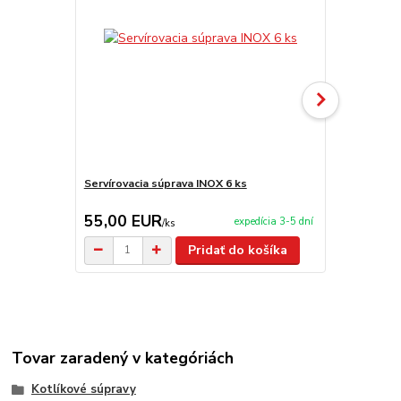
Servírovacia súprava INOX 6 ks
Servírovacia
55,00 EUR
209,00 
expedícia 3-5 dní
/
ks
Pridať do košíka
Tovar zaradený v kategóriách
Kotlíkové súpravy