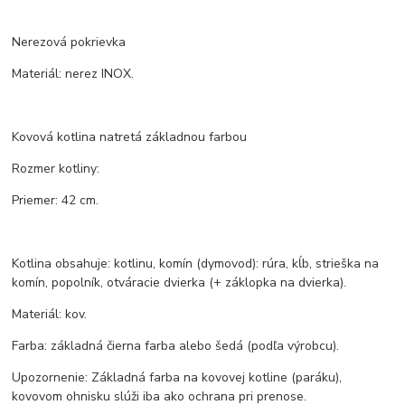
Nerezová pokrievka
Materiál: nerez INOX.
Kovová kotlina natretá základnou farbou
Rozmer kotliny:
Priemer: 42 cm.
Kotlina obsahuje: kotlinu, komín (dymovod): rúra, kĺb, strieška na
komín, popolník, otváracie dvierka (+ záklopka na dvierka).
Materiál: kov.
Farba: základná čierna farba alebo šedá (podľa výrobcu).
Upozornenie: Základná farba na kovovej kotline (paráku),
kovovom ohnisku slúži iba ako ochrana pri prenose.