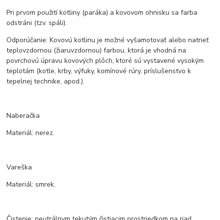
Pri prvom použití kotliny (paráka) a kovovom ohnisku sa farba
odstráni (tzv. spáli).
Odporúčanie: Kovovú kotlinu je možné vyšamotovať alebo natrieť
teplovzdornou (žiaruvzdornou) farbou, ktorá je vhodná na
povrchovú úpravu kovových plôch, ktoré sú vystavené vysokým
teplotám (kotle, krby, výfuky, komínové rúry, príslušenstvo k
tepelnej technike, apod.).
Naberačka
Materiál: nerez.
Vareška
Materiál: smrek.
Čistenie: neutrálnym tekutým čistiacim prostriedkom na riad.