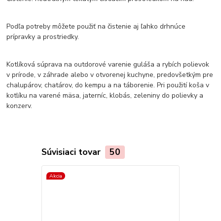
Podľa potreby môžete použiť na čistenie aj ľahko drhnúce
prípravky a prostriedky.
Kotlíková súprava na outdorové varenie guláša a rybích polievok
v prírode, v záhrade alebo v otvorenej kuchyne, predovšetkým pre
chalupárov, chatárov, do kempu a na táborenie. Pri použití koša v
kotlíku na varené mäsa, jaterníc, klobás, zeleniny do polievky a
konzerv.
Súvisiaci tovar
50
Akcia
Akcia