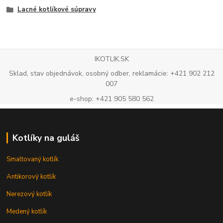
Lacné kotlíkové súpravy
IKOTLIK.SK
Sklad, stav objednávok, osobný odber, reklamácie: +421 902 212
007
e-shop: +421 905 580 562
Kotlíky na guláš
Smaltovaný kotlík
Antikorový kotlík
Nerezový kotlík
Medený kotlík