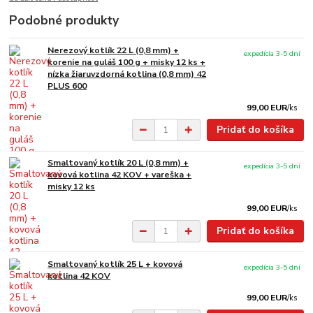
Podobné produkty
Nerezový kotlík 22 L (0,8 mm) +
expedícia 3-5 dní
korenie na guláš 100 g + misky 12 ks +
nízka žiaruvzdorná kotlina (0,8 mm) 42
PLUS 600
99,00 EUR
/
ks
Pridať do košíka
Smaltovaný kotlík 20 L (0,8 mm) +
expedícia 3-5 dní
kovová kotlina 42 KOV + vareška +
misky 12 ks
99,00 EUR
/
ks
Pridať do košíka
Smaltovaný kotlík 25 L + kovová
expedícia 3-5 dní
kotlina 42 KOV
99,00 EUR
/
ks