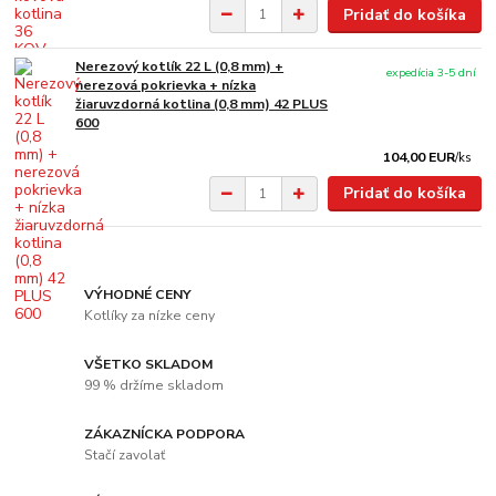
Pridať do košíka
Nerezový kotlík 22 L (0,8 mm) +
expedícia 3-5 dní
nerezová pokrievka + nízka
žiaruvzdorná kotlina (0,8 mm) 42 PLUS
600
104,00 EUR
/
ks
Pridať do košíka
VÝHODNÉ CENY
Kotlíky za nízke ceny
VŠETKO SKLADOM
99 % držíme skladom
ZÁKAZNÍCKA PODPORA
Stačí zavolať