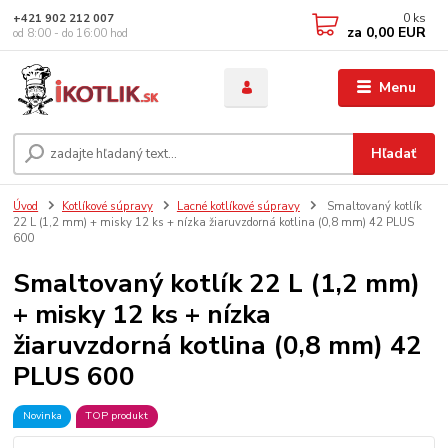
0
ks
+421 902 212 007
za
0,00 EUR
od 8:00 - do 16:00 hod
Menu
Hľadať
Úvod
Kotlíkové súpravy
Lacné kotlíkové súpravy
Smaltovaný kotlík
22 L (1,2 mm) + misky 12 ks + nízka žiaruvzdorná kotlina (0,8 mm) 42 PLUS
600
Smaltovaný kotlík 22 L (1,2 mm)
+ misky 12 ks + nízka
žiaruvzdorná kotlina (0,8 mm) 42
PLUS 600
Novinka
TOP produkt