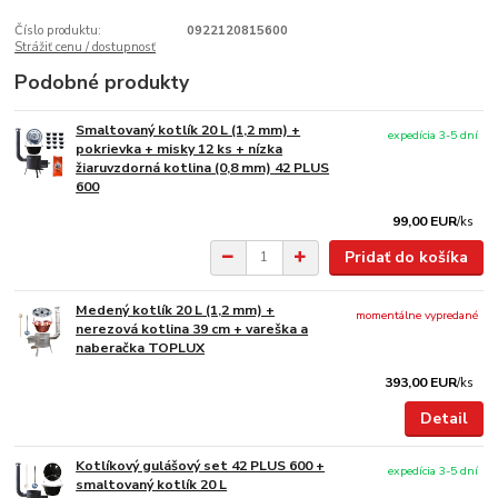
Číslo produktu:
0922120815600
Strážiť cenu / dostupnosť
Podobné produkty
Smaltovaný kotlík 20 L (1,2 mm) +
expedícia 3-5 dní
pokrievka + misky 12 ks + nízka
žiaruvzdorná kotlina (0,8 mm) 42 PLUS
600
99,00 EUR
/
ks
Pridať do košíka
Medený kotlík 20 L (1,2 mm) +
momentálne vypredané
nerezová kotlina 39 cm + vareška a
naberačka TOPLUX
393,00 EUR
/
ks
Detail
Kotlíkový gulášový set 42 PLUS 600 +
expedícia 3-5 dní
smaltovaný kotlík 20 L