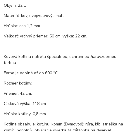
Objem: 22 L.
Materiál: kov, dvojvrstvový smalt.
Hrúbka: cca 1,2 mm.
Veľkosť: vrchný priemer: 50 cm, výška: 22 cm.
Kovová kotlina natretá špeciálnou, ochrannou žiaruvzdornou
farbou.
Farba je odolná až do 600 °C.
Rozmer kotliny:
Priemer: 42 cm.
Celková výška: 118 cm.
Hrúbka kotliny: 0,8 mm.
Kotlina obsahuje: kotlinu, komín (Dymovod): rúra, kĺb, strieška na
komín, popolník, otváracie dvierka (+ záklopka na dvierka).