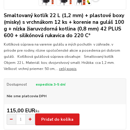
Smaltovaný kotlík 22 L (1,2 mm) + plastové boxy
(misky) s vrchnákom 12 ks + korenie na guláš 100
g + nízka žiaruvzdorná kotlina (0,8 mm) 42 PLUS
600 + silikónová rukavica do 220 C°
Kotlíková súprava na varenie gulášu a iných pochutín v záhrade, v
prírode pre rodiny, rôzne spoločenské akcie a posedenia pri dobrom
guláši. Kotlíková gulášová súprava obsahuje: Smaltovaný kotlík
Objem: 22 L. Materiál: kov, dvojvrstvový smalt. Hrúbka: cca 1,2 mm.
Veľkosť: vrchný priemer: 50 cm,...
celý popis
Dostupnosť
expedícia 3-5 dní
Nie sme platcovia DPH
115,00 EUR
/
ks
Pridať do košíka