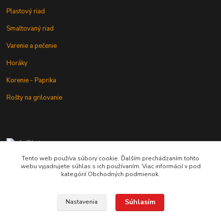
Plastový riad
Smaltovaný riad
Varenie a pečenie
Horáky
Korenie - Paprika
Rošty na grilovanie
+421 902 212 007
od 8:00 - do 16:00 hod
Tento web používa súbory cookie. Ďalším prechádzaním tohto
webu vyjadrujete súhlas s ich používaním. Viac informácií v pod
info@kotlik.sk
kategórií Obchodných podmienok.
Súhlasím
Nastavenia