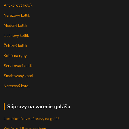
Antikorový kotlík
Nerezový kotlík
Medený kotlík
Liatinový kotlík
Železný kotlík
Kotlík na ryby
Servírovací kotlík
Smaltovaný kotol
Nerezový kotol
Súpravy na varenie gulášu
Lacné kotlíkové súpravy na guláš
Kotlíky s 1,5 mm kotlinou