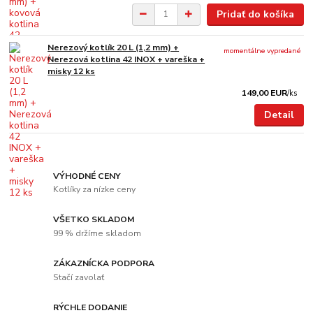
Pridať do košíka
Nerezový kotlík 20 L (1,2 mm) +
momentálne vypredané
Nerezová kotlina 42 INOX + vareška +
misky 12 ks
149,00 EUR
/
ks
Detail
VÝHODNÉ CENY
Kotlíky za nízke ceny
VŠETKO SKLADOM
99 % držíme skladom
ZÁKAZNÍCKA PODPORA
Stačí zavolať
RÝCHLE DODANIE