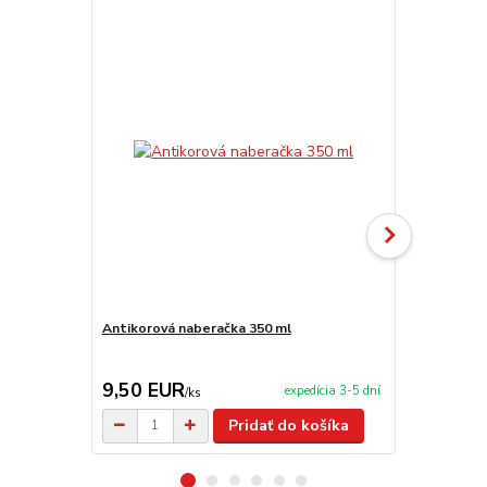
TOP produkt
Akcia
Antikorová naberačka 350 ml
Horák 7 kW 
príslušenst
9,50 EUR
65,00 E
expedícia 3-5 dní
/
ks
Pridať do košíka