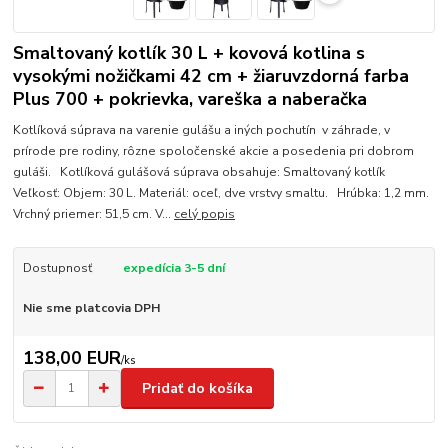
Smaltovaný kotlík 30 L + kovová kotlina s
vysokými nožičkami 42 cm + žiaruvzdorná farba
Plus 700 + pokrievka, vareška a naberačka
Kotlíková súprava na varenie gulášu a iných pochutín v záhrade, v
prírode pre rodiny, rôzne spoločenské akcie a posedenia pri dobrom
guláši. Kotlíková gulášová súprava obsahuje: Smaltovaný kotlík
Veľkosť: Objem: 30 L. Materiál: oceľ, dve vrstvy smaltu. Hrúbka: 1,2 mm.
Vrchný priemer: 51,5 cm. V...
celý popis
Dostupnosť
expedícia 3-5 dní
Nie sme platcovia DPH
138,00 EUR
/
ks
Pridať do košíka