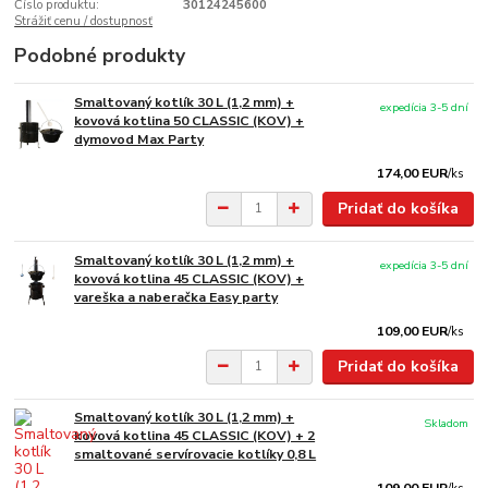
Číslo produktu:
30124245600
Strážiť cenu / dostupnosť
Podobné produkty
Smaltovaný kotlík 30 L (1,2 mm) +
expedícia 3-5 dní
kovová kotlina 50 CLASSIC (KOV) +
dymovod Max Party
174,00 EUR
/
ks
Pridať do košíka
Smaltovaný kotlík 30 L (1,2 mm) +
expedícia 3-5 dní
kovová kotlina 45 CLASSIC (KOV) +
vareška a naberačka Easy party
109,00 EUR
/
ks
Pridať do košíka
Smaltovaný kotlík 30 L (1,2 mm) +
Skladom
kovová kotlina 45 CLASSIC (KOV) + 2
smaltované servírovacie kotlíky 0,8 L