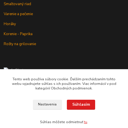
Smaltovaný riad
Varenie a pečenie
Horáky
Korenie - Paprika
Rošty na grilovanie
+421 902 212 007
od 8:00 - do 16:00 hod
Tento web používa súbory cookie. Ďalším prechádzaním tohto
webu vyjadrujete súhlas s ich používaním. Viac informácií v pod
info@kotlik.sk
kategórií Obchodných podmienok.
Súhlasím
Nastavenia
Copyright © 2017-2027 MACSHOP.SK, všetky práva vyhradené..
Súhlas môžete odmietnuť
tu
.
Vytvorené na
Eshop-rychlo.sk