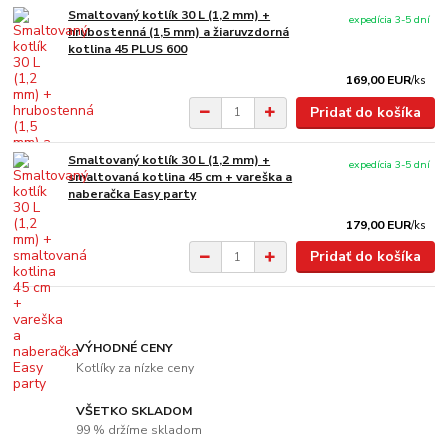
Smaltovaný kotlík 30 L (1,2 mm) +
expedícia 3-5 dní
hrubostenná (1,5 mm) a žiaruvzdorná
kotlina 45 PLUS 600
169,00 EUR
/
ks
Pridať do košíka
Smaltovaný kotlík 30 L (1,2 mm) +
expedícia 3-5 dní
smaltovaná kotlina 45 cm + vareška a
naberačka Easy party
179,00 EUR
/
ks
Pridať do košíka
VÝHODNÉ CENY
Kotlíky za nízke ceny
VŠETKO SKLADOM
99 % držíme skladom