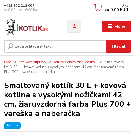
0
ks
+421 902 212 007
za
0,00 EUR
od 8:00 - do 16:00 hod
Menu
Hľadať
Úvod
Kotlíkové súpravy
Kotlíky s ohňovzdor. kotlinou
Smaltovaný
kotlík 30 L + kovová kotlina s vysokými nožičkami 42 cm, žiaruvzdorná farba
Plus 700 + vareška a naberačka
Smaltovaný kotlík 30 L + kovová
kotlina s vysokými nožičkami 42
cm, žiaruvzdorná farba Plus 700 +
vareška a naberačka
Novinka