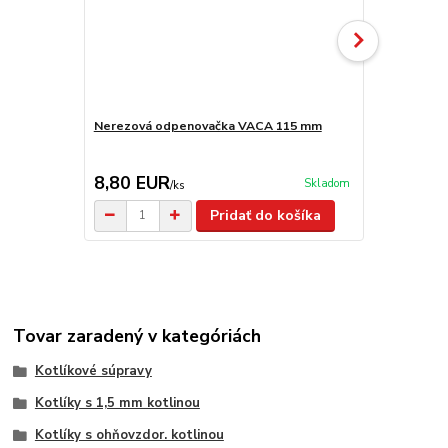
Nerezová odpenovačka VACA 115 mm
Smaltovaná
8,80 EUR
6,50 EU
Skladom
/
ks
Pridať do košíka
Tovar zaradený v kategóriách
Kotlíkové súpravy
Kotlíky s 1,5 mm kotlinou
Kotlíky s ohňovzdor. kotlinou