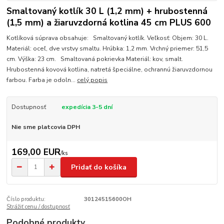
Smaltovaný kotlík 30 L (1,2 mm) + hrubostenná
(1,5 mm) a žiaruvzdorná kotlina 45 cm PLUS 600
Kotlíková súprava obsahuje: Smaltovaný kotlík. Veľkosť: Objem: 30 L.
Materiál: oceľ, dve vrstvy smaltu. Hrúbka: 1,2 mm. Vrchný priemer: 51,5
cm. Výška: 23 cm. Smaltovaná pokrievka Materiál: kov, smalt.
Hrubostenná kovová kotlina, natretá špeciálne, ochrannú žiaruvzdornou
farbou. Farba je odoln...
celý popis
Dostupnosť
expedícia 3-5 dní
Nie sme platcovia DPH
169,00 EUR
/
ks
Pridať do košíka
Číslo produktu:
30124515600OH
Strážiť cenu / dostupnosť
Podobné produkty