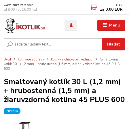
0
ks
+421 902 212 007
za
0,00 EUR
od 8:00 - do 16:00 hod
Menu
Hľadať
Úvod
Kotlíkové súpravy
Kotlíky s ohňovzdor. kotlinou
Smaltovaný
kotlík 30 L (1,2 mm) + hrubostenná (1,5 mm) a žiaruvzdorná kotlina 45 PLUS
600
Smaltovaný kotlík 30 L (1,2 mm)
+ hrubostenná (1,5 mm) a
žiaruvzdorná kotlina 45 PLUS 600
Novinka