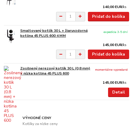
140,00 EUR
/
ks
Pridať do košíka
Smaltovaný kotlík 30 L + žiaruvzdorná
expedícia 3-5 dní
kotlina 45 PLUS 600 4 MM
145,00 EUR
/
ks
Pridať do košíka
Zosilnený nerezový kotlík 30 L (0,8 mm)
momentálne vypredané
+ nízka kotlina 45 PLUS 600
145,00 EUR
/
ks
Detail
VÝHODNÉ CENY
Kotlíky za nízke ceny