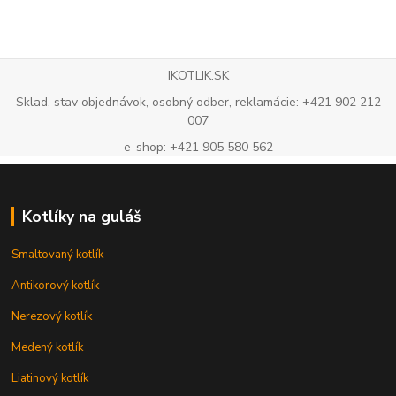
IKOTLIK.SK
Sklad, stav objednávok, osobný odber, reklamácie: +421 902 212
007
e-shop: +421 905 580 562
Kotlíky na guláš
Smaltovaný kotlík
Antikorový kotlík
Nerezový kotlík
Medený kotlík
Liatinový kotlík