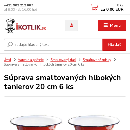
0
ks
+421 902 212 007
za
0,00 EUR
od 8:00 - do 16:00 hod
Menu
Hľadať
Úvod
Varenie a pečenie
Smaltovaný riad
Smaltované misky
Súprava smaltovaných hlbokých tanierov 20 cm 6 ks
Súprava smaltovaných hlbokých
tanierov 20 cm 6 ks