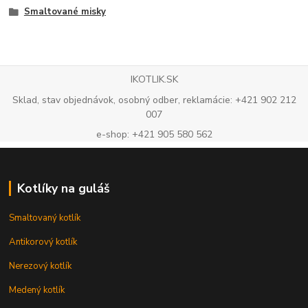
Smaltované misky
IKOTLIK.SK
Sklad, stav objednávok, osobný odber, reklamácie: +421 902 212
007
e-shop: +421 905 580 562
Kotlíky na guláš
Smaltovaný kotlík
Antikorový kotlík
Nerezový kotlík
Medený kotlík