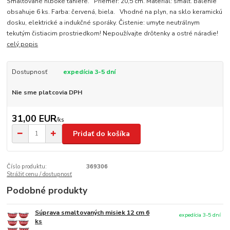
Smaltované hlboké taniere. Priemer: 20,5 cm. Materiál: smalt. Balenie
obsahuje 6 ks. Farba: červená, biela. Vhodné na plyn, na sklo keramickú
dosku, elektrické a indukčné sporáky. Čistenie: umyte neutrálnym
tekutým čistiacim prostriedkom! Nepoužívajte drôtenky a ostré náradie!
celý popis
Dostupnosť
expedícia 3-5 dní
Nie sme platcovia DPH
31,00 EUR
/
ks
Pridať do košíka
Číslo produktu:
369306
Strážiť cenu / dostupnosť
Podobné produkty
Súprava smaltovaných misiek 12 cm 6
expedícia 3-5 dní
ks