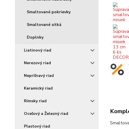
Smaltované pokrievky
Smaltované sitká
Doplnky
Liatinový riad
Nerezový riad
Nepriľnavý riad
Keramický riad
Rímsky riad
Komple
Oceľový a Železný riad
Smaltova
Plastový riad