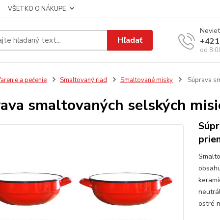
VŠETKO O NÁKUPE
Neviet
Hľadať
+421
od 8:0
arenie a pečenie
Smaltovaný riad
Smaltované misky
Súprava sm
ava smaltovaných selských misi
Súpr
prie
Smalto
obsahu
kerami
neutrá
ostré 