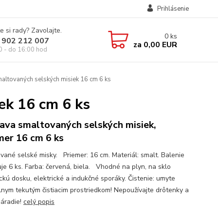
Prihlásenie
e si rady? Zavolajte.
0
ks
 902 212 007
za
0,00 EUR
0 - do 16:00 hod
altovaných selských misiek 16 cm 6 ks
ek 16 cm 6 ks
ava smaltovaných selských misiek,
mer 16 cm 6 ks
vané selské misky. Priemer: 16 cm. Materiál: smalt. Balenie
je 6 ks. Farba: červená, biela. Vhodné na plyn, na sklo
ckú dosku, elektrické a indukčné sporáky. Čistenie: umyte
lnym tekutým čistiacim prostriedkom! Nepoužívajte drôtenky a
náradie!
celý popis