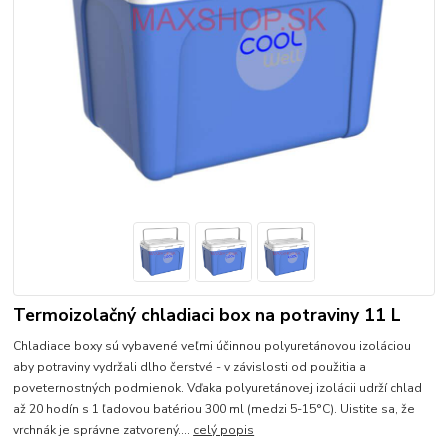
Termoizolačný chladiaci box na potraviny 11 L
Chladiace boxy sú vybavené veľmi účinnou polyuretánovou izoláciou
aby potraviny vydržali dlho čerstvé - v závislosti od použitia a
poveternostných podmienok. Vďaka polyuretánovej izolácii udrží chlad
až 20 hodín s 1 ľadovou batériou 300 ml (medzi 5-15°C). Uistite sa, že
vrchnák je správne zatvorený....
celý popis