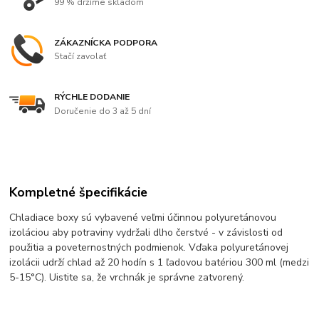
99 % držíme skladom
ZÁKAZNÍCKA PODPORA
Stačí zavolať
RÝCHLE DODANIE
Doručenie do 3 až 5 dní
Kompletné špecifikácie
Chladiace boxy sú vybavené veľmi účinnou polyuretánovou
izoláciou aby potraviny vydržali dlho čerstvé - v závislosti od
použitia a poveternostných podmienok. Vďaka polyuretánovej
izolácii udrží chlad až 20 hodín s 1 ľadovou batériou 300 ml (medzi
5-15°C). Uistite sa, že vrchnák je správne zatvorený.