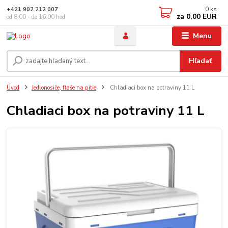
0
ks
+421 902 212 007
za
0,00 EUR
od 8:00 - do 16:00 hod
Menu
Hľadať
Úvod
Jedlonosiče, fľaše na pitie
Chladiaci box na potraviny 11 L
Chladiaci box na potraviny 11 L