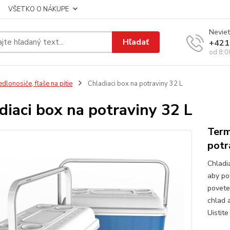
VŠETKO O NÁKUPE
Neviet
Hľadať
+421
od 8:0
edlonosiče, fľaše na pitie
Chladiaci box na potraviny 32 L
diaci box na potraviny 32 L
Term
potr
Chladi
aby pot
povete
chlad 
Uistite