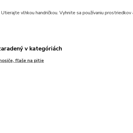
 Utierajte vlhkou handričkou. Vyhnite sa používaniu prostriedkov 
zaradený v kategóriách
nosiče, fľaše na pitie