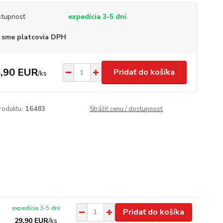
tupnosť
expedícia 3-5 dní
 sme platcovia DPH
,90 EUR
Pridať do košíka
/
ks
roduktu:
16483
Strážiť cenu / dostupnosť
expedícia 3-5 dní
Pridať do košíka
29,90 EUR
/
ks