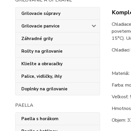
GRILOVANIE A OPEKANIE
Komple
Grilovacie súpravy
Chladiace
Grilovacie panvice
poveterno
15°C). Ui
Záhradné grily
Chladiaci
Rošty na grilovanie
Kliešte a obracačky
Materiál:
Palice, vidličky, ihly
Farba: mo
Doplnky na grilovanie
Veľkosť: 
PAELLA
Hmotnosť
Paella s horákom
Objem: 3