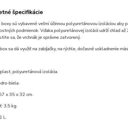
tné špecifikácie
 boxy sú vybavené veľmi účinnou polyuretánovou izoláciou aby potr
stných podmienok. Vďaka polyuretánovej izolácii udrží chlad až
stite sa, že vrchnák je správne zatvorený.
 box sa dá využiť na zabíjačky, na rýchle, dočasné uskladnenie mä
 plast, polyuretánová izolácia.
dro-biela.
57 x 35 x 32 cm.
: 3,5 kg.
2 L.