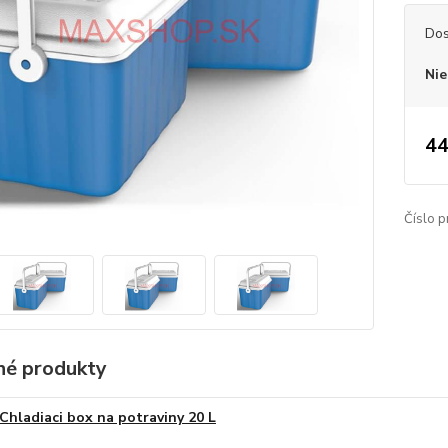
Dos
Nie
44
Číslo p
é produkty
Chladiaci box na potraviny 20 L