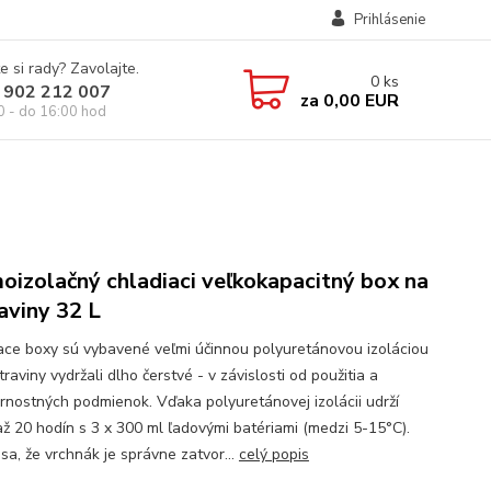
Prihlásenie
e si rady? Zavolajte.
0
ks
 902 212 007
za
0,00 EUR
0 - do 16:00 hod
oizolačný chladiaci veľkokapacitný box na
aviny 32 L
ace boxy sú vybavené veľmi účinnou polyuretánovou izoláciou
raviny vydržali dlho čerstvé - v závislosti od použitia a
rnostných podmienok. Vďaka polyuretánovej izolácii udrží
až 20 hodín s 3 x 300 ml ľadovými batériami (medzi 5-15°C).
 sa, že vrchnák je správne zatvor...
celý popis