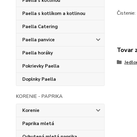
Paella s kotlinou
Čistenie:
Paella s kotlíkom a kotlinou
Paella Catering
Paella panvice
Tovar 
Paella horáky
Jedlo
Pokrievky Paella
Doplnky Paella
KORENIE - PAPRIKA
Korenie
Paprika mletá
Ochutená mletá paprika