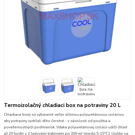
Termoizolačný chladiaci box na potraviny 20 L
Chladiace boxy sú vybavené veľmi účinnou polyuretánovou izoláciou
aby potraviny vydržali dlho čerstvé - v závislosti od použitia a
poveternostných podmienok. Vďaka polyuretánovej izolácii udrží chlad
až 20 hodín s 2 ľadovými batériami po 300 ml (medzi 5-15°C). Uistite sa,