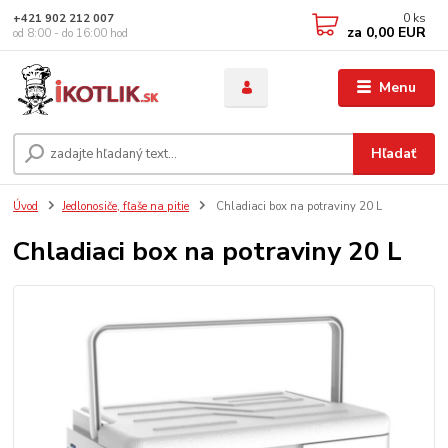
0
ks
+421 902 212 007
za
0,00 EUR
od 8:00 - do 16:00 hod
Menu
Hľadať
Úvod
Jedlonosiče, fľaše na pitie
Chladiaci box na potraviny 20 L
Chladiaci box na potraviny 20 L