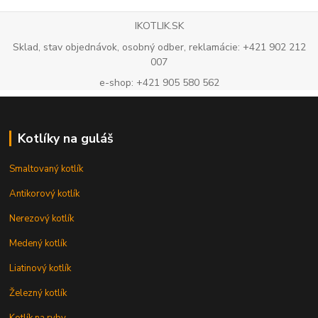
IKOTLIK.SK
Sklad, stav objednávok, osobný odber, reklamácie: +421 902 212
007
e-shop: +421 905 580 562
Kotlíky na guláš
Smaltovaný kotlík
Antikorový kotlík
Nerezový kotlík
Medený kotlík
Liatinový kotlík
Železný kotlík