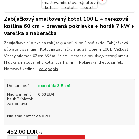
Zabíjačkový smaltovaný kotol 100 L + nerezová
kotlina 60 cm + drevená pokrievka + horák 7 kW +
vareška a naberačka
Zabíjačková súprava na zabíjačky a veľké kotlíkové akcie. Zabíjačková
súprava obsahuje: Kotol na zabíjačku a guláš. Objem: 100 L. Veľkosť:
Vrchny priemer: 67 cm. Výška: 44 cm. Materiál: kov, dvojvrstvový smalt.
Hrúbka smaltovaného kotla: cca 1,2 mm. Pokrievka: drevo, smrek.
Nerezová kotlina ...
celý popis
Dostupnosť
expedícia 3-5 dní
Nadrozmerný
6,00 EUR
balík Príplatok
za dopravu
Nie sme platcovia DPH
452,00 EUR
/
ks