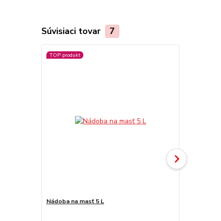
Súvisiaci tovar
7
TOP produkt
Nádoba na masť 5 L
Antikorová 