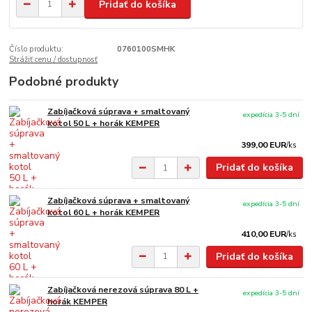
Pridať do košíka
Číslo produktu:
0760100SMHK
Strážiť cenu / dostupnosť
Podobné produkty
Zabíjačková súprava + smaltovaný
expedícia 3-5 dní
kotol 50 L + horák KEMPER
399,00 EUR
/
ks
Pridať do košíka
Zabíjačková súprava + smaltovaný
expedícia 3-5 dní
kotol 60 L + horák KEMPER
410,00 EUR
/
ks
Pridať do košíka
Zabíjačková nerezová súprava 80 L +
expedícia 3-5 dní
horák KEMPER