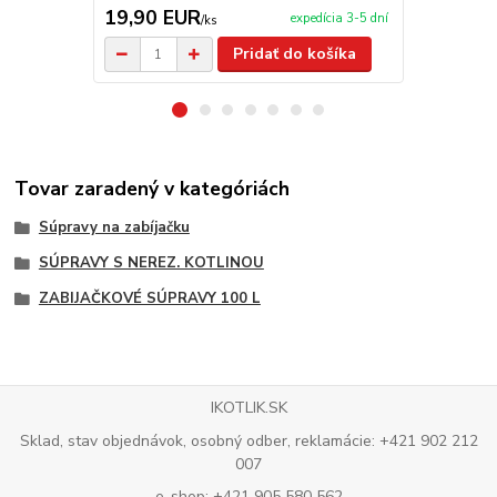
19,90 EUR
14,50 E
expedícia 3-5 dní
/
ks
Pridať do košíka
Tovar zaradený v kategóriách
Súpravy na zabíjačku
SÚPRAVY S NEREZ. KOTLINOU
ZABIJAČKOVÉ SÚPRAVY 100 L
IKOTLIK.SK
Sklad, stav objednávok, osobný odber, reklamácie: +421 902 212
007
e-shop: +421 905 580 562