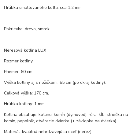
Hrúbka smaltovaného kotla: cca 1,2 mm.
Pokrievka: drevo, smrek.
Nerezová kotlina LUX
Rozmer kotliny:
Priemer: 60 cm.
Výška kotliny aj s nožičkami: 65 cm (po okraj kotliny).
Celková výška: 170 cm.
Hrúbka kotliny: 1 mm.
Kotlina obsahuje: kotlinu, komín (dymovod): rúra, kĺb, strieška na
komín, popolník, otváracie dvierka (+ záklopka na dvierka).
Materiál: kvalitná nehrdzavejúca oceľ (nerez).