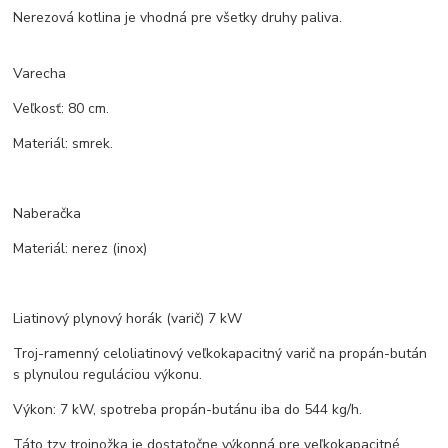
Nerezová kotlina je vhodná pre všetky druhy paliva.
Varecha
Veľkosť: 80 cm.
Materiál: smrek.
Naberačka
Materiál: nerez (inox)
Liatinový plynový horák (varič) 7 kW
Troj-ramenný celoliatinový veľkokapacitný varič na propán-bután
s plynulou reguláciou výkonu.
Výkon: 7 kW, spotreba propán-butánu iba do 544 kg/h.
Táto tzv trojnožka je dostatočne výkonná pre veľkokapacitné