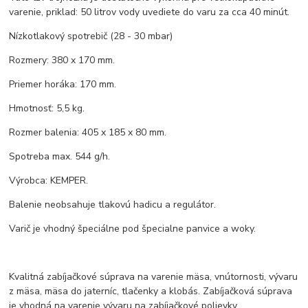
varenie, priklad: 50 litrov vody uvediete do varu za cca 40 minút.
Nízkotlakový spotrebič (28 - 30 mbar)
Rozmery: 380 x 170 mm.
Priemer horáka: 170 mm.
Hmotnosť: 5,5 kg.
Rozmer balenia: 405 x 185 x 80 mm.
Spotreba max. 544 g/h.
Výrobca: KEMPER.
Balenie neobsahuje tlakovú hadicu a regulátor.
Varič je vhodný špeciálne pod špecialne panvice a woky.
Kvalitná zabíjačkové súprava na varenie mäsa, vnútornosti, vývaru
z mäsa, mäsa do jaterníc, tlačenky a klobás. Zabíjačková súprava
je vhodná na varenie vývaru na zabíjačkové polievky.