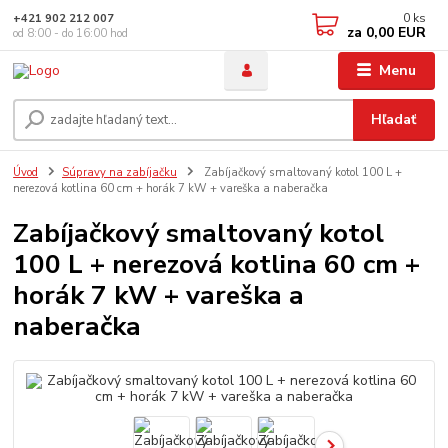
0
ks
+421 902 212 007
za
0,00 EUR
od 8:00 - do 16:00 hod
Menu
Hľadať
Úvod
Súpravy na zabíjačku
Zabíjačkový smaltovaný kotol 100 L +
nerezová kotlina 60 cm + horák 7 kW + vareška a naberačka
Zabíjačkový smaltovaný kotol
100 L + nerezová kotlina 60 cm +
horák 7 kW + vareška a
naberačka